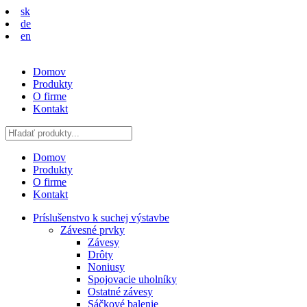
sk
de
en
Domov
Produkty
O firme
Kontakt
Domov
Produkty
O firme
Kontakt
Príslušenstvo k suchej výstavbe
Závesné prvky
Závesy
Drôty
Noniusy
Spojovacie uholníky
Ostatné závesy
Sáčkové balenie