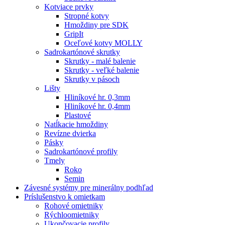
Kotviace prvky
Stropné kotvy
Hmoždiny pre SDK
GripIt
Oceľové kotvy MOLLY
Sadrokartónové skrutky
Skrutky - malé balenie
Skrutky - veľké balenie
Skrutky v pásoch
Lišty
Hliníkové hr. 0,3mm
Hliníkové hr. 0,4mm
Plastové
Natĺkacie hmoždiny
Revízne dvierka
Pásky
Sadrokartónové profily
Tmely
Roko
Semin
Závesné systémy pre minerálny podhľad
Príslušenstvo k omietkam
Rohové omietniky
Rýchloomietniky
Ukončovacie profily