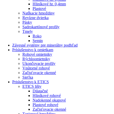
Hliníkové hr. 0,4mm
Plastové
Natĺkacie hmoždiny
Revízne dvierka
Pásky
Sadrokartónové profily
Tmely
Roko
Semin
Závesné systémy pre minerálny podhľad
Príslušenstvo k omietkam
Rohové omietniky
Rýchloomietniky
Ukončovacie profily
Vnútorné rohové
Začisťovacie okenné
Sieťka
Prislušenstvo k ETICS
ETICS lišty
Dilatačné
Hliníkové rohové
Nadokenné okapové
Plastové rohové
Začisťovacie okenné
Tanierové hmoždiny