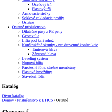
Oceľový tŕň
Plastový tŕň
Armovacie sieťky
Soklové zakladacie profily
Ostatné
Ostatné príslušenstvo
Dilatačné pásy z PE peny
Geotextília
Lišta pod kari rohož
Konštrukčné skrutky - pre drevenné konštrukcie
Tanierová hlava
Zápustná hlava
Leveling systém
Nopová fólia
Parotesné fólie, strešné membrány
Plastové hmoždiny
Stavebná fólia
Katalóg
Otvor katalóg
Domov
/
Prislušenstvo k ETICS
/ Ostatné