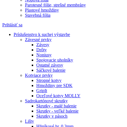
Parotesné fólie, strešné membrány
Plastové hmoždiny
Stavebná fólia
Prihlásiť sa
Príslušenstvo k suchej výstavbe
Závesné prvky
Závesy
Drôty
Noniusy
Spojovacie uholníky
Ostatné závesy
Sáčkové balenie
Kotviace prvky
Stropné kotvy
Hmoždiny pre SDK
GripIt
Oceľové kotvy MOLLY
Sadrokartónové skrutky
Skrutky - malé balenie
Skrutky - veľké balenie
Skrutky v pásoch
Lišty
Hliníkové hr. 0,3mm