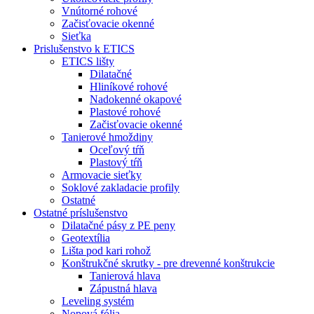
Vnútorné rohové
Začisťovacie okenné
Sieťka
Prislušenstvo k ETICS
ETICS lišty
Dilatačné
Hliníkové rohové
Nadokenné okapové
Plastové rohové
Začisťovacie okenné
Tanierové hmoždiny
Oceľový tŕň
Plastový tŕň
Armovacie sieťky
Soklové zakladacie profily
Ostatné
Ostatné príslušenstvo
Dilatačné pásy z PE peny
Geotextília
Lišta pod kari rohož
Konštrukčné skrutky - pre drevenné konštrukcie
Tanierová hlava
Zápustná hlava
Leveling systém
Nopová fólia