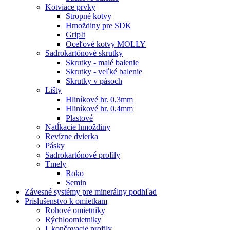
Kotviace prvky
Stropné kotvy
Hmoždiny pre SDK
GripIt
Oceľové kotvy MOLLY
Sadrokartónové skrutky
Skrutky - malé balenie
Skrutky - veľké balenie
Skrutky v pásoch
Lišty
Hliníkové hr. 0,3mm
Hliníkové hr. 0,4mm
Plastové
Natĺkacie hmoždiny
Revízne dvierka
Pásky
Sadrokartónové profily
Tmely
Roko
Semin
Závesné systémy pre minerálny podhľad
Príslušenstvo k omietkam
Rohové omietniky
Rýchloomietniky
Ukončovacie profily