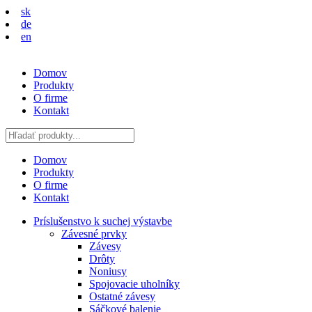
sk
de
en
Domov
Produkty
O firme
Kontakt
Domov
Produkty
O firme
Kontakt
Príslušenstvo k suchej výstavbe
Závesné prvky
Závesy
Drôty
Noniusy
Spojovacie uholníky
Ostatné závesy
Sáčkové balenie