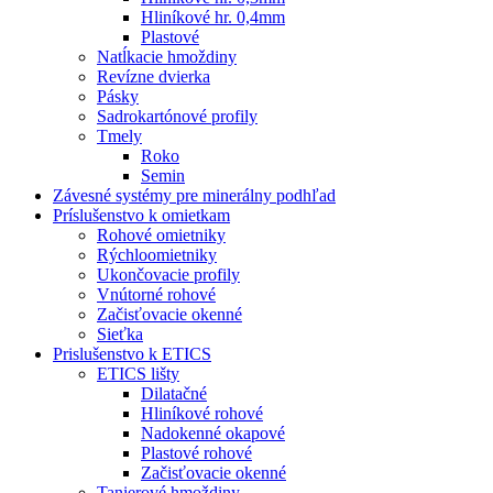
Hliníkové hr. 0,4mm
Plastové
Natĺkacie hmoždiny
Revízne dvierka
Pásky
Sadrokartónové profily
Tmely
Roko
Semin
Závesné systémy pre minerálny podhľad
Príslušenstvo k omietkam
Rohové omietniky
Rýchloomietniky
Ukončovacie profily
Vnútorné rohové
Začisťovacie okenné
Sieťka
Prislušenstvo k ETICS
ETICS lišty
Dilatačné
Hliníkové rohové
Nadokenné okapové
Plastové rohové
Začisťovacie okenné
Tanierové hmoždiny