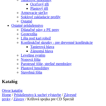
Oceľový tŕň
Plastový tŕň
Armovacie sieťky
Soklové zakladacie profily
Ostatné
Ostatné príslušenstvo
Dilatačné pásy z PE peny
Geotextília
Lišta pod kari rohož
Konštrukčné skrutky - pre drevenné konštrukcie
Tanierová hlava
Zápustná hlava
Leveling systém
Nopová fólia
Parotesné fólie, strešné membrány
Plastové hmoždiny
Stavebná fólia
Katalóg
Otvor katalóg
Home
/
Príslušenstvo k suchej výstavbe
/
Závesné
prvky
/
Závesy
/ Krížová spojka pre CD Špeciál