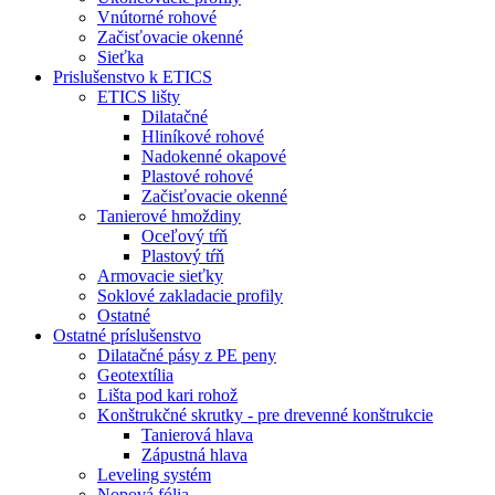
Vnútorné rohové
Začisťovacie okenné
Sieťka
Prislušenstvo k ETICS
ETICS lišty
Dilatačné
Hliníkové rohové
Nadokenné okapové
Plastové rohové
Začisťovacie okenné
Tanierové hmoždiny
Oceľový tŕň
Plastový tŕň
Armovacie sieťky
Soklové zakladacie profily
Ostatné
Ostatné príslušenstvo
Dilatačné pásy z PE peny
Geotextília
Lišta pod kari rohož
Konštrukčné skrutky - pre drevenné konštrukcie
Tanierová hlava
Zápustná hlava
Leveling systém
Nopová fólia