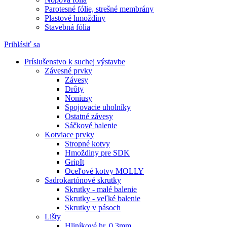
Parotesné fólie, strešné membrány
Plastové hmoždiny
Stavebná fólia
Prihlásiť sa
Príslušenstvo k suchej výstavbe
Závesné prvky
Závesy
Drôty
Noniusy
Spojovacie uholníky
Ostatné závesy
Sáčkové balenie
Kotviace prvky
Stropné kotvy
Hmoždiny pre SDK
GripIt
Oceľové kotvy MOLLY
Sadrokartónové skrutky
Skrutky - malé balenie
Skrutky - veľké balenie
Skrutky v pásoch
Lišty
Hliníkové hr. 0,3mm