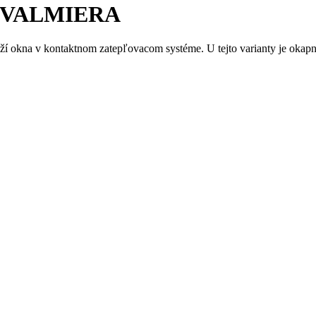
p + VALMIERA
aží okna v kontaktnom zatepľovacom systéme. U tejto varianty je okapn