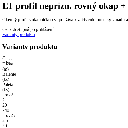
LT profil neprizn. rovný oka
Okenný profil s okapničkou sa používa k začisteniu omietky v nadpr
Cena dostupná po prihlásení
Varianty produktu
Varianty produktu
Číslo
Dĺžka
(m)
Balenie
(ks)
Paleta
(ks)
ltrov2
2
20
740
ltrov25
2.5
20