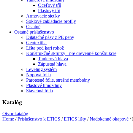
Oceľový tŕň
Plastový tŕň
Armovacie sieťky
Soklové zakladacie profily
Ostatné
Ostatné príslušenstvo
Dilatačné pásy z PE peny
Geotextília
Lišta pod kari rohož
Konštrukčné skrutky - pre drevenné konštrukcie
Tanierová hlava
Zápustná hlava
Leveling systém
Nopová fólia
Parotesné fólie, strešné membrány
Plastové hmoždiny
Stavebná fólia
Katalóg
Otvor katalóg
Home
/
Prislušenstvo k ETICS
/
ETICS lišty
/
Nadokenné okapové
/ 