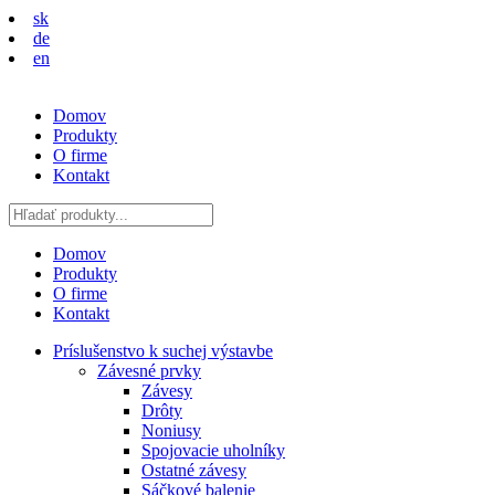
sk
de
en
Domov
Produkty
O firme
Kontakt
Domov
Produkty
O firme
Kontakt
Príslušenstvo k suchej výstavbe
Závesné prvky
Závesy
Drôty
Noniusy
Spojovacie uholníky
Ostatné závesy
Sáčkové balenie