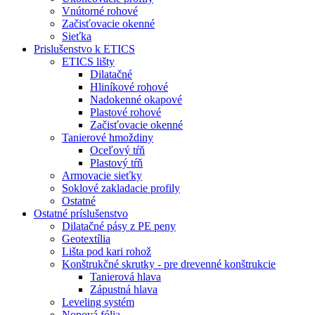
Vnútorné rohové
Začisťovacie okenné
Sieťka
Prislušenstvo k ETICS
ETICS lišty
Dilatačné
Hliníkové rohové
Nadokenné okapové
Plastové rohové
Začisťovacie okenné
Tanierové hmoždiny
Oceľový tŕň
Plastový tŕň
Armovacie sieťky
Soklové zakladacie profily
Ostatné
Ostatné príslušenstvo
Dilatačné pásy z PE peny
Geotextília
Lišta pod kari rohož
Konštrukčné skrutky - pre drevenné konštrukcie
Tanierová hlava
Zápustná hlava
Leveling systém
Nopová fólia