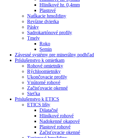
Hliníkové hr. 0,4mm
Plastové
Natĺkacie hmoždiny
Revízne dvierka
Pásky
Sadrokartónové profily
Tmely
Roko
Semin
Závesné systémy pre minerálny podhľad
Príslušenstvo k omietkam
Rohové omietniky
Rýchloomietniky
Ukončovacie profily
Vnútorné rohové
Začisťovacie okenné
Sieťka
Prislušenstvo k ETICS
ETICS lišty
Dilatačné
Hliníkové rohové
Nadokenné okapové
Plastové rohové
Začisťovacie okenné
Tanierové hmoždiny