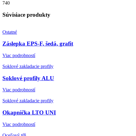
740
Súvisiace produkty
Ostatné
Záslepka EPS-F, šedá, grafit
Viac podrobností
Soklové zakladacie profily
Soklové profily ALU
Viac podrobností
Soklové zakladacie profily
Okapnička LTO UNI
Viac podrobností
Oceľový tŕň