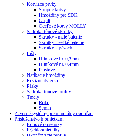
Kotviace prvky
Stropné kotvy
Hmoždiny pre SDK
GripIt
Oceľové kotvy MOLLY
Sadrokartónové skrutky
Skrutky - malé balenie
Skrutky - veľké balenie
Skrutky v pásoch
Lišty
Hliníkové hr. 0,3mm
Hliníkové hr. 0,4mm
Plastové
Natĺkacie hmoždiny
Revízne dvierka
Pásky
Sadrokartónové profily
Tmely
Roko
Semin
Závesné systémy pre minerálny podhľad
Príslušenstvo k omietkam
Rohové omietniky
Rýchloomietniky
Ukončovacie profily