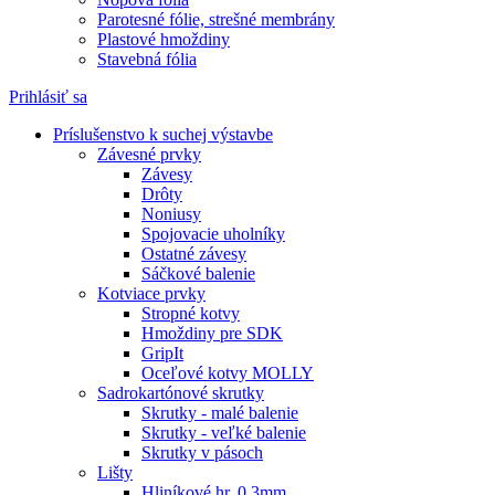
Parotesné fólie, strešné membrány
Plastové hmoždiny
Stavebná fólia
Prihlásiť sa
Príslušenstvo k suchej výstavbe
Závesné prvky
Závesy
Drôty
Noniusy
Spojovacie uholníky
Ostatné závesy
Sáčkové balenie
Kotviace prvky
Stropné kotvy
Hmoždiny pre SDK
GripIt
Oceľové kotvy MOLLY
Sadrokartónové skrutky
Skrutky - malé balenie
Skrutky - veľké balenie
Skrutky v pásoch
Lišty
Hliníkové hr. 0,3mm