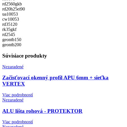
rd2560gkb
rd20h25ei90
ua10053
cw10053
rd35120
rk35gkf
rd2545
geontb150
geontb200
Súvisiace produkty
Nezaradené
Začisťovací okenný profil APU 6mm + sieťka
VERTEX
Viac podrobností
Nezaradené
ALU lišta rohová - PROTEKTOR
Viac podrobností
Nezaradené