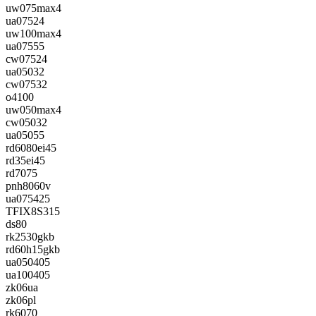
uw075max4
ua07524
uw100max4
ua07555
cw07524
ua05032
cw07532
o4100
uw050max4
cw05032
ua05055
rd6080ei45
rd35ei45
rd7075
pnh8060v
ua075425
TFIX8S315
ds80
rk2530gkb
rd60h15gkb
ua050405
ua100405
zk06ua
zk06pl
rk6070