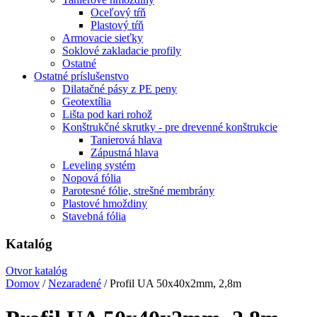
Oceľový tŕň
Plastový tŕň
Armovacie sieťky
Soklové zakladacie profily
Ostatné
Ostatné príslušenstvo
Dilatačné pásy z PE peny
Geotextília
Lišta pod kari rohož
Konštrukčné skrutky - pre drevenné konštrukcie
Tanierová hlava
Zápustná hlava
Leveling systém
Nopová fólia
Parotesné fólie, strešné membrány
Plastové hmoždiny
Stavebná fólia
Katalóg
Otvor katalóg
Domov
/
Nezaradené
/ Profil UA 50x40x2mm, 2,8m