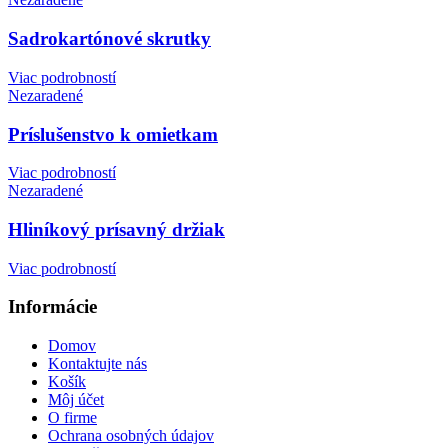
Sadrokartónové skrutky
Viac podrobností
Nezaradené
Príslušenstvo k omietkam
Viac podrobností
Nezaradené
Hliníkový prísavný držiak
Viac podrobností
Informácie
Domov
Kontaktujte nás
Košík
Môj účet
O firme
Ochrana osobných údajov