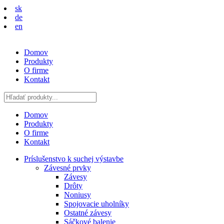
sk
de
en
Domov
Produkty
O firme
Kontakt
Domov
Produkty
O firme
Kontakt
Príslušenstvo k suchej výstavbe
Závesné prvky
Závesy
Drôty
Noniusy
Spojovacie uholníky
Ostatné závesy
Sáčkové balenie