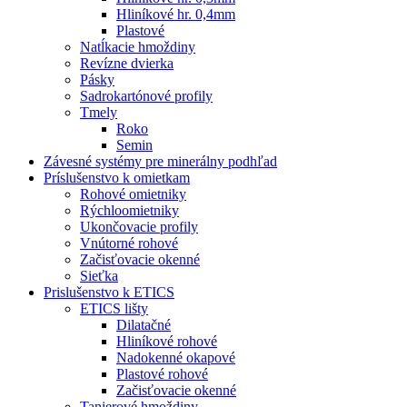
Hliníkové hr. 0,4mm
Plastové
Natĺkacie hmoždiny
Revízne dvierka
Pásky
Sadrokartónové profily
Tmely
Roko
Semin
Závesné systémy pre minerálny podhľad
Príslušenstvo k omietkam
Rohové omietniky
Rýchloomietniky
Ukončovacie profily
Vnútorné rohové
Začisťovacie okenné
Sieťka
Prislušenstvo k ETICS
ETICS lišty
Dilatačné
Hliníkové rohové
Nadokenné okapové
Plastové rohové
Začisťovacie okenné
Tanierové hmoždiny