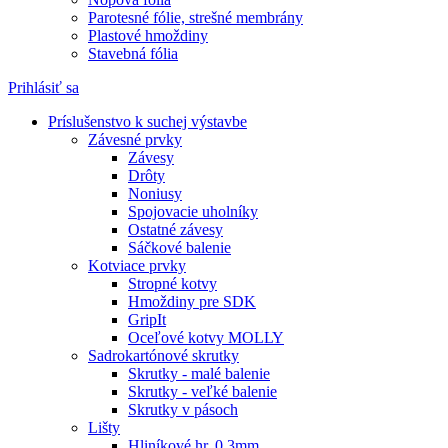
Parotesné fólie, strešné membrány
Plastové hmoždiny
Stavebná fólia
Prihlásiť sa
Príslušenstvo k suchej výstavbe
Závesné prvky
Závesy
Drôty
Noniusy
Spojovacie uholníky
Ostatné závesy
Sáčkové balenie
Kotviace prvky
Stropné kotvy
Hmoždiny pre SDK
GripIt
Oceľové kotvy MOLLY
Sadrokartónové skrutky
Skrutky - malé balenie
Skrutky - veľké balenie
Skrutky v pásoch
Lišty
Hliníkové hr. 0,3mm