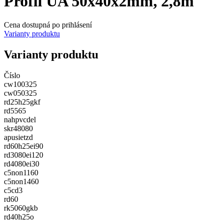
Profil UA 50x40x2mm, 2,8m
Cena dostupná po prihlásení
Varianty produktu
Varianty produktu
Číslo
cw100325
cw050325
rd25h25gkf
rd5565
nahpvcdel
skr48080
apusietzd
rd60h25ei90
rd3080ei120
rd4080ei30
c5non1160
c5non1460
c5cd3
rd60
rk5060gkb
rd40h25o