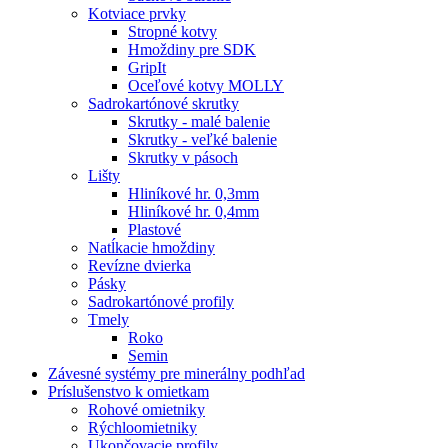
Kotviace prvky
Stropné kotvy
Hmoždiny pre SDK
GripIt
Oceľové kotvy MOLLY
Sadrokartónové skrutky
Skrutky - malé balenie
Skrutky - veľké balenie
Skrutky v pásoch
Lišty
Hliníkové hr. 0,3mm
Hliníkové hr. 0,4mm
Plastové
Natĺkacie hmoždiny
Revízne dvierka
Pásky
Sadrokartónové profily
Tmely
Roko
Semin
Závesné systémy pre minerálny podhľad
Príslušenstvo k omietkam
Rohové omietniky
Rýchloomietniky
Ukončovacie profily