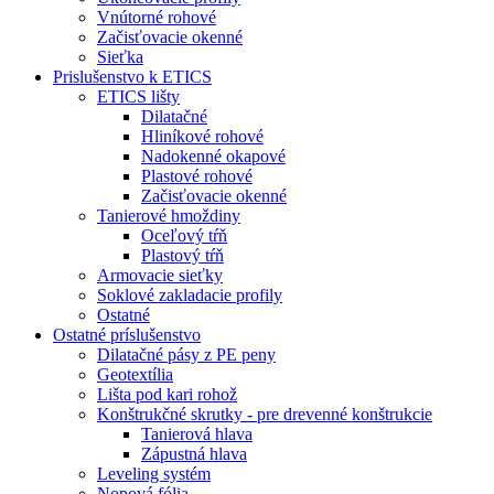
Vnútorné rohové
Začisťovacie okenné
Sieťka
Prislušenstvo k ETICS
ETICS lišty
Dilatačné
Hliníkové rohové
Nadokenné okapové
Plastové rohové
Začisťovacie okenné
Tanierové hmoždiny
Oceľový tŕň
Plastový tŕň
Armovacie sieťky
Soklové zakladacie profily
Ostatné
Ostatné príslušenstvo
Dilatačné pásy z PE peny
Geotextília
Lišta pod kari rohož
Konštrukčné skrutky - pre drevenné konštrukcie
Tanierová hlava
Zápustná hlava
Leveling systém
Nopová fólia