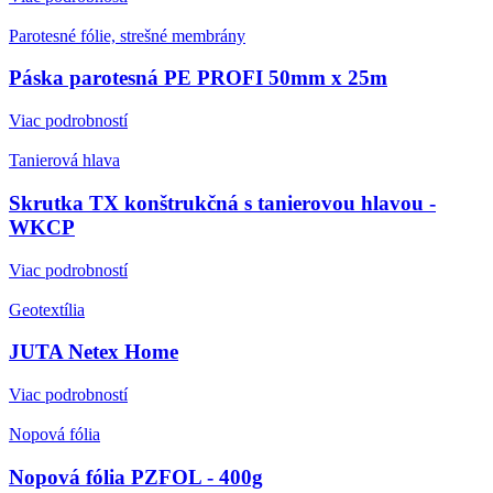
Parotesné fólie, strešné membrány
Páska parotesná PE PROFI 50mm x 25m
Viac podrobností
Tanierová hlava
Skrutka TX konštrukčná s tanierovou hlavou -
WKCP
Viac podrobností
Geotextília
JUTA Netex Home
Viac podrobností
Nopová fólia
Nopová fólia PZFOL - 400g