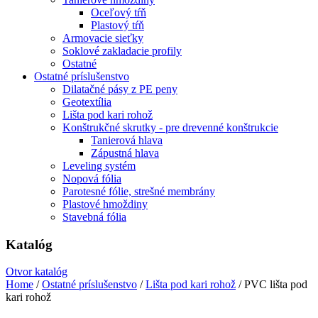
Oceľový tŕň
Plastový tŕň
Armovacie sieťky
Soklové zakladacie profily
Ostatné
Ostatné príslušenstvo
Dilatačné pásy z PE peny
Geotextília
Lišta pod kari rohož
Konštrukčné skrutky - pre drevenné konštrukcie
Tanierová hlava
Zápustná hlava
Leveling systém
Nopová fólia
Parotesné fólie, strešné membrány
Plastové hmoždiny
Stavebná fólia
Katalóg
Otvor katalóg
Home
/
Ostatné príslušenstvo
/
Lišta pod kari rohož
/ PVC lišta pod
kari rohož