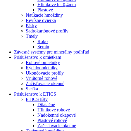
Hliníkové hr. 0,4mm
Plastové
Natĺkacie hmoždiny
Revízne dvierka
Pásky
Sadrokartónové profily
Tmely
Roko
Semin
Závesné systémy pre minerálny podhľad
Príslušenstvo k omietkam
Rohové omietniky
Rýchloomietniky
Ukončovacie profily
Vnútorné rohové
Začisťovacie okenné
Sieťka
Prislušenstvo k ETICS
ETICS lišty
Dilatačné
Hliníkové rohové
Nadokenné okapové
Plastové rohové
Začisťovacie okenné
Tanierové hmoždiny