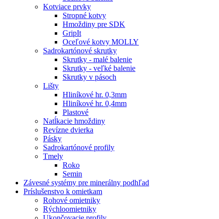
Kotviace prvky
Stropné kotvy
Hmoždiny pre SDK
GripIt
Oceľové kotvy MOLLY
Sadrokartónové skrutky
Skrutky - malé balenie
Skrutky - veľké balenie
Skrutky v pásoch
Lišty
Hliníkové hr. 0,3mm
Hliníkové hr. 0,4mm
Plastové
Natĺkacie hmoždiny
Revízne dvierka
Pásky
Sadrokartónové profily
Tmely
Roko
Semin
Závesné systémy pre minerálny podhľad
Príslušenstvo k omietkam
Rohové omietniky
Rýchloomietniky
Ukončovacie profily