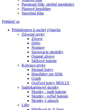
Parotesné fólie, strešné membrány
Plastové hmoždiny
Stavebná fólia
Prihlásiť sa
Príslušenstvo k suchej výstavbe
Závesné prvky
Závesy
Drôty
Noniusy
Spojovacie uholníky
Ostatné závesy
Sáčkové balenie
Kotviace prvky
Stropné kotvy
Hmoždiny pre SDK
GripIt
Oceľové kotvy MOLLY
Sadrokartónové skrutky
Skrutky - malé balenie
Skrutky - veľké balenie
Skrutky v pásoch
Lišty
Hliníkové hr. 0,3mm