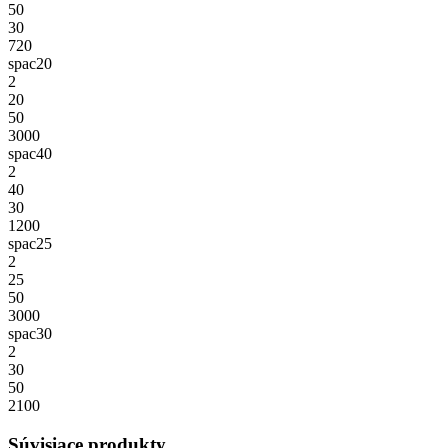
50
30
720
spac20
2
20
50
3000
spac40
2
40
30
1200
spac25
2
25
50
3000
spac30
2
30
50
2100
Súvisiace produkty