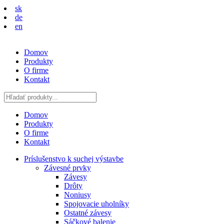
sk
de
en
Domov
Produkty
O firme
Kontakt
Domov
Produkty
O firme
Kontakt
Príslušenstvo k suchej výstavbe
Závesné prvky
Závesy
Drôty
Noniusy
Spojovacie uholníky
Ostatné závesy
Sáčkové balenie