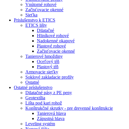
Vnútorné rohové
Začisťovacie okenné
Sieťka
Prislušenstvo k ETICS
ETICS lišty
Dilatačné
Hliníkové rohové
Nadokenné okapové
Plastové rohové
Začisťovacie okenné
Tanierové hmoždiny
Oceľový tŕň
Plastový tŕň
Armovacie sieťky
Soklové zakladacie profily
Ostatné
Ostatné príslušenstvo
Dilatačné pásy z PE peny
Geotextília
Lišta pod kari rohož
Konštrukčné skrutky - pre drevenné konštrukcie
Tanierová hlava
Zápustná hlava
Leveling systém
Nopová fólia