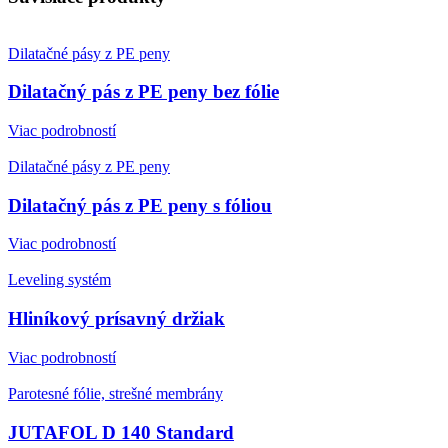
Dilatačné pásy z PE peny
Dilatačný pás z PE peny bez fólie
Viac podrobností
Dilatačné pásy z PE peny
Dilatačný pás z PE peny s fóliou
Viac podrobností
Leveling systém
Hliníkový prísavný držiak
Viac podrobností
Parotesné fólie, strešné membrány
JUTAFOL D 140 Standard