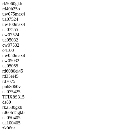
rk5060gkb
rd40h25o
uw075max4
ua07524
uw100max4
ua07555
cw07524
ua05032
cw07532
o4100
uw050max4
cw05032
ua05055
rd6080ei45
rd35ei45
rd7075
pnh8060v
ua075425
TFIX8S315
ds80
rk2530gkb
rd60h15gkb
ua050405
ua100405
zk06ua