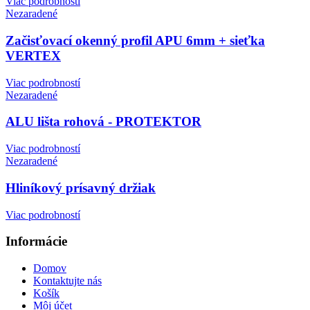
Viac podrobností
Nezaradené
Začisťovací okenný profil APU 6mm + sieťka
VERTEX
Viac podrobností
Nezaradené
ALU lišta rohová - PROTEKTOR
Viac podrobností
Nezaradené
Hliníkový prísavný držiak
Viac podrobností
Informácie
Domov
Kontaktujte nás
Košík
Môj účet