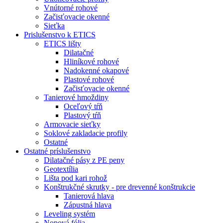
Vnútorné rohové
Začisťovacie okenné
Sieťka
Prislušenstvo k ETICS
ETICS lišty
Dilatačné
Hliníkové rohové
Nadokenné okapové
Plastové rohové
Začisťovacie okenné
Tanierové hmoždiny
Oceľový tŕň
Plastový tŕň
Armovacie sieťky
Soklové zakladacie profily
Ostatné
Ostatné príslušenstvo
Dilatačné pásy z PE peny
Geotextília
Lišta pod kari rohož
Konštrukčné skrutky - pre drevenné konštrukcie
Tanierová hlava
Zápustná hlava
Leveling systém
Nopová fólia