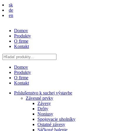
sk
de
en
Domov
Produkty
O firme
Kontakt
Domov
Produkty
O firme
Kontakt
Príslušenstvo k suchej výstavbe
Závesné prvky
Závesy
Drôty
Noniusy
Spojovacie uholníky
Ostatné závesy
Sáčkové balenie