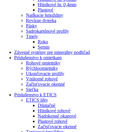
Hliníkové hr. 0,4mm
Plastové
Natĺkacie hmoždiny
Revízne dvierka
Pásky
Sadrokartónové profily
Tmely
Roko
Semin
Závesné systémy pre minerálny podhľad
Príslušenstvo k omietkam
Rohové omietniky
Rýchloomietniky
Ukončovacie profily
Vnútorné rohové
Začisťovacie okenné
Sieťka
Prislušenstvo k ETICS
ETICS lišty
Dilatačné
Hliníkové rohové
Nadokenné okapové
Plastové rohové
Začisťovacie okenné
Tanierové hmoždiny