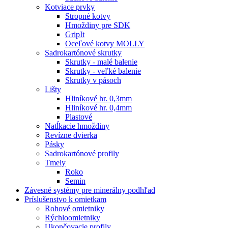
Kotviace prvky
Stropné kotvy
Hmoždiny pre SDK
GripIt
Oceľové kotvy MOLLY
Sadrokartónové skrutky
Skrutky - malé balenie
Skrutky - veľké balenie
Skrutky v pásoch
Lišty
Hliníkové hr. 0,3mm
Hliníkové hr. 0,4mm
Plastové
Natĺkacie hmoždiny
Revízne dvierka
Pásky
Sadrokartónové profily
Tmely
Roko
Semin
Závesné systémy pre minerálny podhľad
Príslušenstvo k omietkam
Rohové omietniky
Rýchloomietniky
Ukončovacie profily