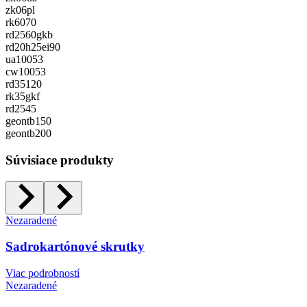
zk06pl
rk6070
rd2560gkb
rd20h25ei90
ua10053
cw10053
rd35120
rk35gkf
rd2545
geontb150
geontb200
Súvisiace produkty
Nezaradené
Sadrokartónové skrutky
Viac podrobností
Nezaradené