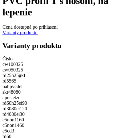
PVC profil T s nosom, na
lepenie
Cena dostupná po prihlásení
Varianty produktu
Varianty produktu
Číslo
cw100325
cw050325
rd25h25gkf
rd5565
nahpvcdel
skr48080
apusietzd
rd60h25ei90
rd3080ei120
rd4080ei30
c5non1160
c5non1460
c5cd3
rd60