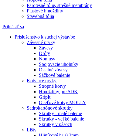
Parotesné fólie, strešné membrány
Plastové hmoždiny
Stavebná fólia
Prihlásiť sa
Príslušenstvo k suchej výstavbe
Závesné prvky
Závesy
Drôty
Noniusy
Spojovacie uholníky
Ostatné závesy
Sáčkové balenie
Kotviace prvky
Stropné kotvy
Hmoždiny pre SDK
GripIt
Oceľové kotvy MOLLY
Sadrokartónové skrutky
Skrutky - malé balenie
Skrutky - veľké balenie
Skrutky v pásoch
Lišty
Hliníkové hr. 0,3mm