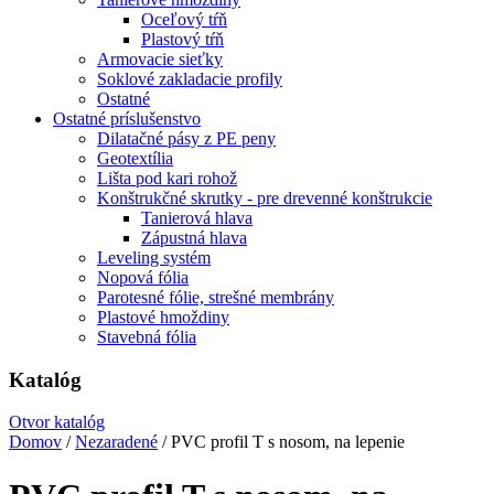
Oceľový tŕň
Plastový tŕň
Armovacie sieťky
Soklové zakladacie profily
Ostatné
Ostatné príslušenstvo
Dilatačné pásy z PE peny
Geotextília
Lišta pod kari rohož
Konštrukčné skrutky - pre drevenné konštrukcie
Tanierová hlava
Zápustná hlava
Leveling systém
Nopová fólia
Parotesné fólie, strešné membrány
Plastové hmoždiny
Stavebná fólia
Katalóg
Otvor katalóg
Domov
/
Nezaradené
/ PVC profil T s nosom, na lepenie