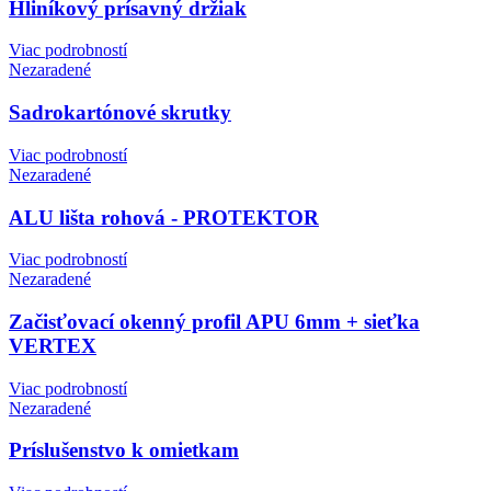
Hliníkový prísavný držiak
Viac podrobností
Nezaradené
Sadrokartónové skrutky
Viac podrobností
Nezaradené
ALU lišta rohová - PROTEKTOR
Viac podrobností
Nezaradené
Začisťovací okenný profil APU 6mm + sieťka
VERTEX
Viac podrobností
Nezaradené
Príslušenstvo k omietkam