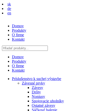
sk
de
en
Domov
Produkty
O firme
Kontakt
Domov
Produkty
O firme
Kontakt
Príslušenstvo k suchej výstavbe
Závesné prvky
Závesy
Drôty
Noniusy
Spojovacie uholníky
Ostatné závesy
Sáčkové balenie