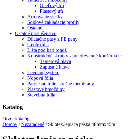
Oceľový tŕň
Plastový tŕň
Armovacie sieťky
Soklové zakladacie profily
Ostatné
Ostatné príslušenstvo
Dilatačné pásy z PE peny
Geotextília
Lišta pod kari rohož
Konštrukčné skrutky - pre drevenné konštrukcie
Tanierová hlava
Zápustná hlava
Leveling systém
Nopová fólia
Parotesné fólie, strešné membrány
Plastové hmoždiny
Stavebná fólia
Katalóg
Otvor katalóg
Domov
/
Nezaradené
/ Sklotex.lepiaca páska 48mmx45m