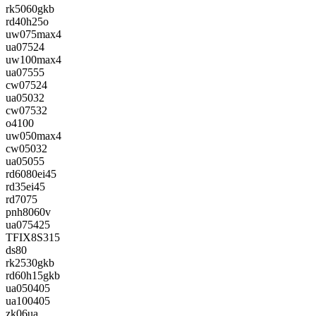
rk5060gkb
rd40h25o
uw075max4
ua07524
uw100max4
ua07555
cw07524
ua05032
cw07532
o4100
uw050max4
cw05032
ua05055
rd6080ei45
rd35ei45
rd7075
pnh8060v
ua075425
TFIX8S315
ds80
rk2530gkb
rd60h15gkb
ua050405
ua100405
zk06ua