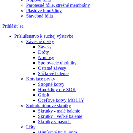
Parotesné fólie, strešné membrány
Plastové hmoždiny
Stavebná fólia
Prihlásiť sa
Príslušenstvo k suchej výstavbe
Závesné prvky
Závesy
Drôty
Noniusy
Spojovacie uholníky
Ostatné závesy
Sáčkové balenie
Kotviace prvky
Stropné kotvy
Hmoždiny pre SDK
GripIt
Oceľové kotvy MOLLY
Sadrokartónové skrutky
Skrutky - malé balenie
Skrutky - veľké balenie
Skrutky v pásoch
Lišty
Hliníkové hr. 0,3mm