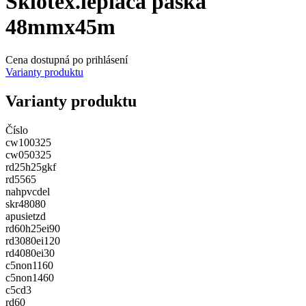
Sklotex.lepiaca páska
48mmx45m
Cena dostupná po prihlásení
Varianty produktu
Varianty produktu
Číslo
cw100325
cw050325
rd25h25gkf
rd5565
nahpvcdel
skr48080
apusietzd
rd60h25ei90
rd3080ei120
rd4080ei30
c5non1160
c5non1460
c5cd3
rd60