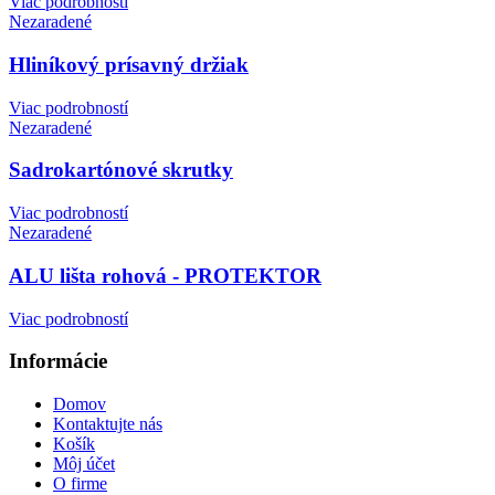
Viac podrobností
Nezaradené
Hliníkový prísavný držiak
Viac podrobností
Nezaradené
Sadrokartónové skrutky
Viac podrobností
Nezaradené
ALU lišta rohová - PROTEKTOR
Viac podrobností
Informácie
Domov
Kontaktujte nás
Košík
Môj účet
O firme