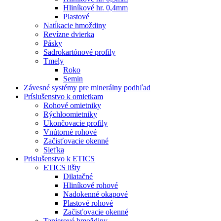
Hliníkové hr. 0,4mm
Plastové
Natĺkacie hmoždiny
Revízne dvierka
Pásky
Sadrokartónové profily
Tmely
Roko
Semin
Závesné systémy pre minerálny podhľad
Príslušenstvo k omietkam
Rohové omietniky
Rýchloomietniky
Ukončovacie profily
Vnútorné rohové
Začisťovacie okenné
Sieťka
Prislušenstvo k ETICS
ETICS lišty
Dilatačné
Hliníkové rohové
Nadokenné okapové
Plastové rohové
Začisťovacie okenné
Tanierové hmoždiny