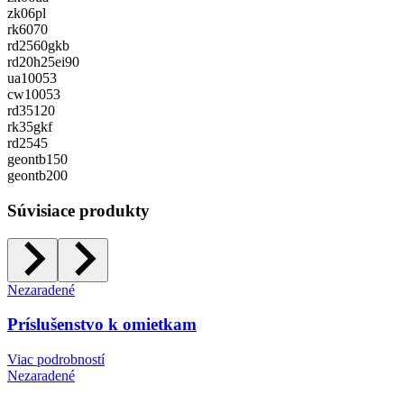
zk06pl
rk6070
rd2560gkb
rd20h25ei90
ua10053
cw10053
rd35120
rk35gkf
rd2545
geontb150
geontb200
Súvisiace produkty
Nezaradené
Príslušenstvo k omietkam
Viac podrobností
Nezaradené