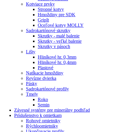
Kotviace prvky
Stropné kotvy
Hmoždiny pre SDK
GripIt
Oceľové kotvy MOLLY
Sadrokartónové skrutky
Skrutky - malé balenie
Skrutky - veľké balenie
Skrutky v pásoch
Lišty
Hliníkové hr. 0,3mm
Hliníkové hr. 0,4mm
Plastové
Natĺkacie hmoždiny
Revízne dvierka
Pásky
Sadrokartónové profily
Tmely
Roko
Semin
Závesné systémy pre minerálny podhľad
Príslušenstvo k omietkam
Rohové omietniky
Rýchloomietniky
Ukončovacie profily