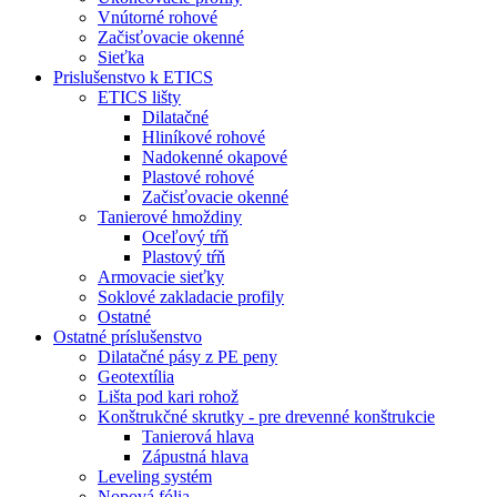
Vnútorné rohové
Začisťovacie okenné
Sieťka
Prislušenstvo k ETICS
ETICS lišty
Dilatačné
Hliníkové rohové
Nadokenné okapové
Plastové rohové
Začisťovacie okenné
Tanierové hmoždiny
Oceľový tŕň
Plastový tŕň
Armovacie sieťky
Soklové zakladacie profily
Ostatné
Ostatné príslušenstvo
Dilatačné pásy z PE peny
Geotextília
Lišta pod kari rohož
Konštrukčné skrutky - pre drevenné konštrukcie
Tanierová hlava
Zápustná hlava
Leveling systém
Nopová fólia