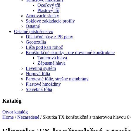
Oceľový tŕň
Plastový tŕň
Armovacie sieťky
Soklové zakladacie profily
Ostatné
Ostatné príslušenstvo
Dilatačné pásy z PE peny
Geotextília
Lišta pod kari rohož
Konštrukčné skrutky - pre drevenné konštrukcie
Tanierová hlava
Zápustná hlava
Leveling systém
Nopová fólia
Parotesné fólie, strešné membrány
Plastové hmoždiny
Stavebná fólia
Katalóg
Otvor katalóg
Home
/
Nezaradené
/ Skrutka TX konštrukčná s tanierovou hlavou 