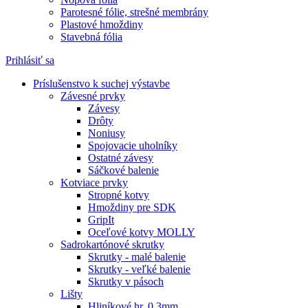
Parotesné fólie, strešné membrány
Plastové hmoždiny
Stavebná fólia
Prihlásiť sa
Príslušenstvo k suchej výstavbe
Závesné prvky
Závesy
Drôty
Noniusy
Spojovacie uholníky
Ostatné závesy
Sáčkové balenie
Kotviace prvky
Stropné kotvy
Hmoždiny pre SDK
GripIt
Oceľové kotvy MOLLY
Sadrokartónové skrutky
Skrutky - malé balenie
Skrutky - veľké balenie
Skrutky v pásoch
Lišty
Hliníkové hr. 0,3mm