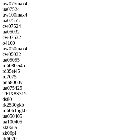
uw075max4
ua07524
uw100max4
ua07555
cw07524
ua05032
cw07532
o4100
uw050max4
cw05032
ua05055
rd6080ei45
rd35ei45
rd7075
pnh8060v
ua075425
TFIX8S315
ds80
rk2530gkb
rd60h15gkb
ua050405
ua100405
zk06ua
zk06pl
rk6070