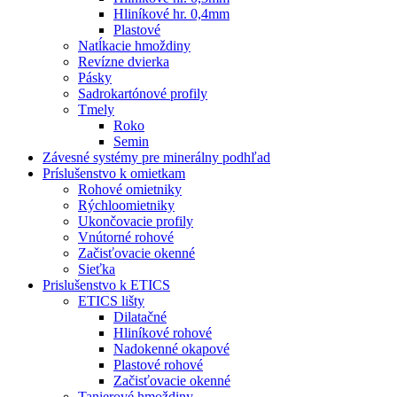
Hliníkové hr. 0,4mm
Plastové
Natĺkacie hmoždiny
Revízne dvierka
Pásky
Sadrokartónové profily
Tmely
Roko
Semin
Závesné systémy pre minerálny podhľad
Príslušenstvo k omietkam
Rohové omietniky
Rýchloomietniky
Ukončovacie profily
Vnútorné rohové
Začisťovacie okenné
Sieťka
Prislušenstvo k ETICS
ETICS lišty
Dilatačné
Hliníkové rohové
Nadokenné okapové
Plastové rohové
Začisťovacie okenné
Tanierové hmoždiny