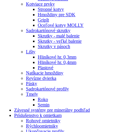
Kotviace prvky
Stropné kotvy
Hmoždiny pre SDK
GripIt
Oceľové kotvy MOLLY
Sadrokartónové skrutky
Skrutky - malé balenie
Skrutky - veľké balenie
Skrutky v pásoch
Lišty
Hliníkové hr. 0,3mm
Hliníkové hr. 0,4mm
Plastové
Natĺkacie hmoždiny
Revízne dvierka
Pásky
Sadrokartónové profily
Tmely
Roko
Semin
Závesné systémy pre minerálny podhľad
Príslušenstvo k omietkam
Rohové omietniky
Rýchloomietniky
Ukončovacie profily