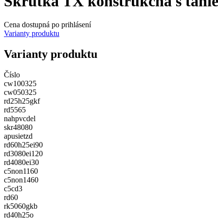
Skrutka TX konštrukčná s tani
Cena dostupná po prihlásení
Varianty produktu
Varianty produktu
Číslo
cw100325
cw050325
rd25h25gkf
rd5565
nahpvcdel
skr48080
apusietzd
rd60h25ei90
rd3080ei120
rd4080ei30
c5non1160
c5non1460
c5cd3
rd60
rk5060gkb
rd40h25o