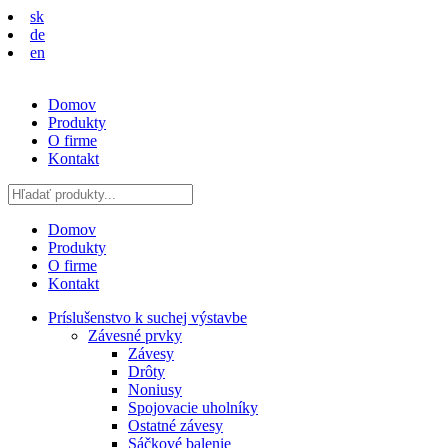
sk
de
en
Domov
Produkty
O firme
Kontakt
Domov
Produkty
O firme
Kontakt
Príslušenstvo k suchej výstavbe
Závesné prvky
Závesy
Drôty
Noniusy
Spojovacie uholníky
Ostatné závesy
Sáčkové balenie