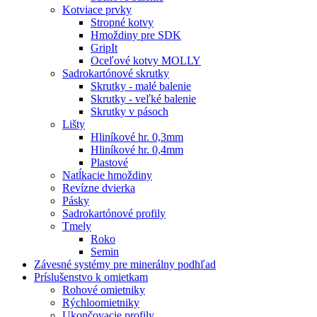
Kotviace prvky
Stropné kotvy
Hmoždiny pre SDK
GripIt
Oceľové kotvy MOLLY
Sadrokartónové skrutky
Skrutky - malé balenie
Skrutky - veľké balenie
Skrutky v pásoch
Lišty
Hliníkové hr. 0,3mm
Hliníkové hr. 0,4mm
Plastové
Natĺkacie hmoždiny
Revízne dvierka
Pásky
Sadrokartónové profily
Tmely
Roko
Semin
Závesné systémy pre minerálny podhľad
Príslušenstvo k omietkam
Rohové omietniky
Rýchloomietniky
Ukončovacie profily