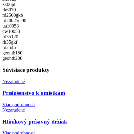
zk06pl
rk6070
rd2560gkb
rd20h25ei90
ua10053
cw10053
rd35120
rk35gkf
rd2545
geontb150
geontb200
Súvisiace produkty
Nezaradené
Príslušenstvo k omietkam
Viac podrobností
Nezaradené
Hliníkový prísavný držiak
Viac podrobností