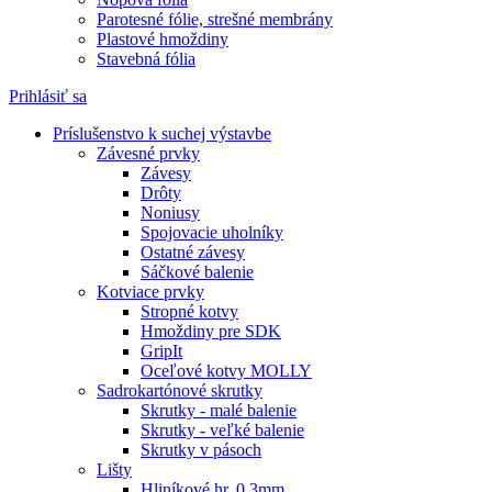
Parotesné fólie, strešné membrány
Plastové hmoždiny
Stavebná fólia
Prihlásiť sa
Príslušenstvo k suchej výstavbe
Závesné prvky
Závesy
Drôty
Noniusy
Spojovacie uholníky
Ostatné závesy
Sáčkové balenie
Kotviace prvky
Stropné kotvy
Hmoždiny pre SDK
GripIt
Oceľové kotvy MOLLY
Sadrokartónové skrutky
Skrutky - malé balenie
Skrutky - veľké balenie
Skrutky v pásoch
Lišty
Hliníkové hr. 0,3mm