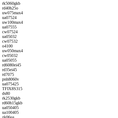
rk5060gkb
rd40h25o
uw075max4
ua07524
uw100max4
ua07555
cw07524
ua05032
cw07532
o4100
uw050max4
cw05032
ua05055
rd6080ei45
rd35ei45
rd7075
pnh8060v
ua075425
TFIX8S315
ds80
rk2530gkb
rd60h15gkb
ua050405
ua100405
zk06ua