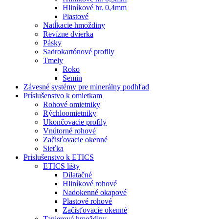
Hliníkové hr. 0,4mm
Plastové
Natĺkacie hmoždiny
Revízne dvierka
Pásky
Sadrokartónové profily
Tmely
Roko
Semin
Závesné systémy pre minerálny podhľad
Príslušenstvo k omietkam
Rohové omietniky
Rýchloomietniky
Ukončovacie profily
Vnútorné rohové
Začisťovacie okenné
Sieťka
Prislušenstvo k ETICS
ETICS lišty
Dilatačné
Hliníkové rohové
Nadokenné okapové
Plastové rohové
Začisťovacie okenné
Tanierové hmoždiny