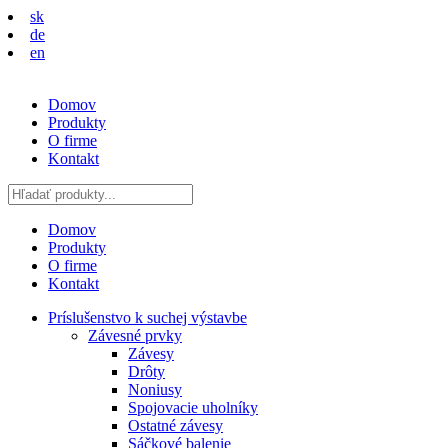
sk
de
en
Domov
Produkty
O firme
Kontakt
Domov
Produkty
O firme
Kontakt
Príslušenstvo k suchej výstavbe
Závesné prvky
Závesy
Drôty
Noniusy
Spojovacie uholníky
Ostatné závesy
Sáčkové balenie