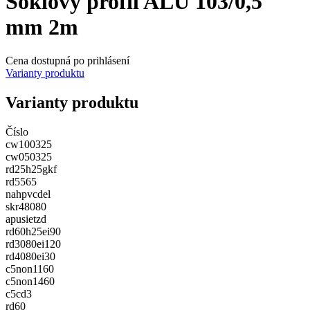
Soklový profil ALU 103/0,5
mm 2m
Cena dostupná po prihlásení
Varianty produktu
Varianty produktu
Číslo
cw100325
cw050325
rd25h25gkf
rd5565
nahpvcdel
skr48080
apusietzd
rd60h25ei90
rd3080ei120
rd4080ei30
c5non1160
c5non1460
c5cd3
rd60