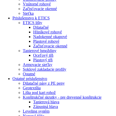
Vnútorné rohové
Začisťovacie okenné
Sieťka
Prislušenstvo k ETICS
ETICS lišty
Dilatačné
Hliníkové rohové
Nadokenné okapové
Plastové rohové
Začisťovacie okenné
Tanierové hmoždiny
Oceľový tŕň
Plastový tŕň
Armovacie sieťky
Soklové zakladacie profily
Ostatné
Ostatné príslušenstvo
Dilatačné pásy z PE peny
Geotextília
Lišta pod kari rohož
Konštrukčné skrutky - pre drevenné konštrukcie
Tanierová hlava
Zápustná hlava
Leveling systém
Nopová fólia