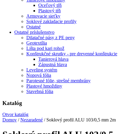
Oceľový tŕň
Plastový tŕň
Armovacie sieťky
Soklové zakladacie profily
Ostatné
Ostatné príslušenstvo
Dilatačné pásy z PE peny
Geotextília
Lišta pod kari rohož
Konštrukčné skrutky - pre drevenné konštrukcie
Tanierová hlava
Zápustná hlava
Leveling systém
Nopová fólia
Parotesné fólie, strešné membrány
Plastové hmoždiny
Stavebná fólia
Katalóg
Otvor katalóg
Domov
/
Nezaradené
/ Soklový profil ALU 103/0,5 mm 2m