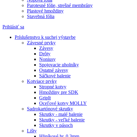
Parotesné fólie, strešné membrány
Plastové hmoždiny
Stavebná fólia
Prihlásiť sa
Príslušenstvo k suchej výstavbe
Závesné prvky
Závesy
Drôty
Noniusy
Spojovacie uholníky
Ostatné závesy
Sáčkové balenie
Kotviace prvky
Stropné kotvy
Hmoždiny pre SDK
GripIt
Oceľové kotvy MOLLY
Sadrokartónové skrutky
Skrutky - malé balenie
Skrutky - veľké balenie
Skrutky v pásoch
Lišty
Hliníkové hr. 0,3mm