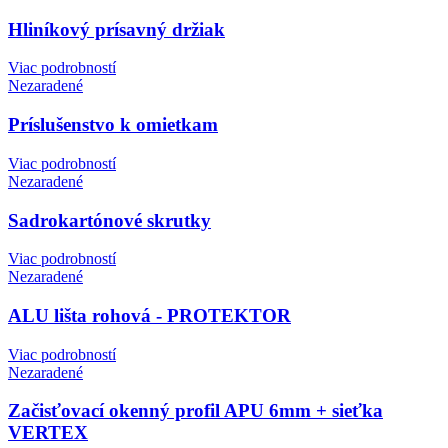
Hliníkový prísavný držiak
Viac podrobností
Nezaradené
Príslušenstvo k omietkam
Viac podrobností
Nezaradené
Sadrokartónové skrutky
Viac podrobností
Nezaradené
ALU lišta rohová - PROTEKTOR
Viac podrobností
Nezaradené
Začisťovací okenný profil APU 6mm + sieťka
VERTEX