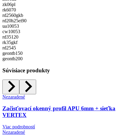
zk06pl
rk6070
rd2560gkb
rd20h25ei90
ua10053
cw10053
rd35120
rk35gkf
rd2545
geontb150
geontb200
Súvisiace produkty
Nezaradené
Začisťovací okenný profil APU 6mm + sieťka
VERTEX
Viac podrobností
Nezaradené