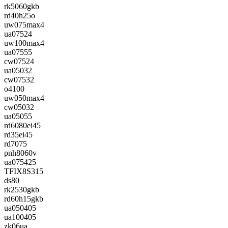
rk5060gkb
rd40h25o
uw075max4
ua07524
uw100max4
ua07555
cw07524
ua05032
cw07532
o4100
uw050max4
cw05032
ua05055
rd6080ei45
rd35ei45
rd7075
pnh8060v
ua075425
TFIX8S315
ds80
rk2530gkb
rd60h15gkb
ua050405
ua100405
zk06ua