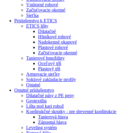
Vnútorné rohové
Začisťovacie okenné
Sieťka
Prislušenstvo k ETICS
ETICS lišty
Dilatačné
Hliníkové rohové
Nadokenné okapové
Plastové rohové
Začisťovacie okenné
Tanierové hmoždiny
Oceľový tŕň
Plastový tŕň
Armovacie sieťky
Soklové zakladacie profily
Ostatné
Ostatné príslušenstvo
Dilatačné pásy z PE peny
Geotextília
Lišta pod kari rohož
Konštrukčné skrutky - pre drevenné konštrukcie
Tanierová hlava
Zápustná hlava
Leveling systém
Nopová fólia