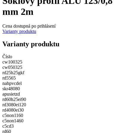
Soklový profil ALU 123/0,8
mm 2m
Cena dostupná po prihlásení
Varianty produktu
Varianty produktu
Číslo
cw100325
cw050325
rd25h25gkf
rd5565
nahpvcdel
skr48080
apusietzd
rd60h25ei90
rd3080ei120
rd4080ei30
c5non1160
c5non1460
c5cd3
rd60