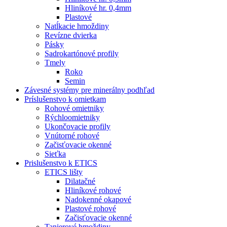
Hliníkové hr. 0,4mm
Plastové
Natĺkacie hmoždiny
Revízne dvierka
Pásky
Sadrokartónové profily
Tmely
Roko
Semin
Závesné systémy pre minerálny podhľad
Príslušenstvo k omietkam
Rohové omietniky
Rýchloomietniky
Ukončovacie profily
Vnútorné rohové
Začisťovacie okenné
Sieťka
Prislušenstvo k ETICS
ETICS lišty
Dilatačné
Hliníkové rohové
Nadokenné okapové
Plastové rohové
Začisťovacie okenné
Tanierové hmoždiny