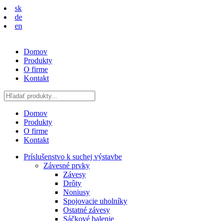
sk
de
en
Domov
Produkty
O firme
Kontakt
Domov
Produkty
O firme
Kontakt
Príslušenstvo k suchej výstavbe
Závesné prvky
Závesy
Drôty
Noniusy
Spojovacie uholníky
Ostatné závesy
Sáčkové balenie