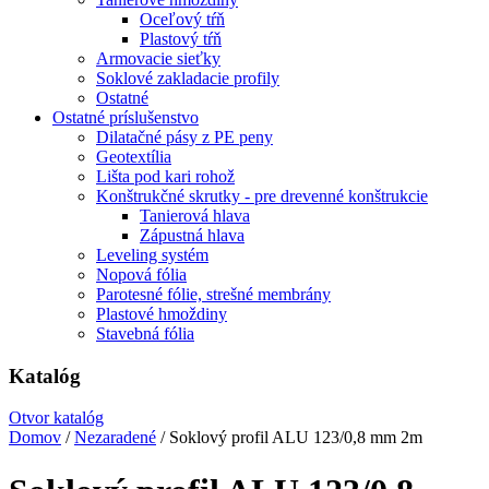
Oceľový tŕň
Plastový tŕň
Armovacie sieťky
Soklové zakladacie profily
Ostatné
Ostatné príslušenstvo
Dilatačné pásy z PE peny
Geotextília
Lišta pod kari rohož
Konštrukčné skrutky - pre drevenné konštrukcie
Tanierová hlava
Zápustná hlava
Leveling systém
Nopová fólia
Parotesné fólie, strešné membrány
Plastové hmoždiny
Stavebná fólia
Katalóg
Otvor katalóg
Domov
/
Nezaradené
/ Soklový profil ALU 123/0,8 mm 2m