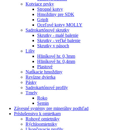
Kotviace prvky
Stropné kotvy
Hmoždiny pre SDK
GripIt
Oceľové kotvy MOLLY
Sadrokartónové skrutky
Skrutky - malé balenie
Skrutky - veľké balenie
Skrutky v pásoch
Lišty
Hliníkové hr. 0,3mm
Hliníkové hr. 0,4mm
Plastové
Natĺkacie hmoždiny
Revízne dvierka
Pásky
Sadrokartónové profily
Tmely
Roko
Semin
Závesné systémy pre minerálny podhľad
Príslušenstvo k omietkam
Rohové omietniky
Rýchloomietniky
Ukončovacie profily