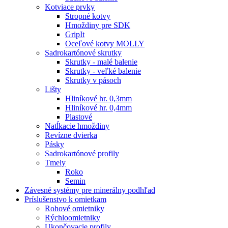
Kotviace prvky
Stropné kotvy
Hmoždiny pre SDK
GripIt
Oceľové kotvy MOLLY
Sadrokartónové skrutky
Skrutky - malé balenie
Skrutky - veľké balenie
Skrutky v pásoch
Lišty
Hliníkové hr. 0,3mm
Hliníkové hr. 0,4mm
Plastové
Natĺkacie hmoždiny
Revízne dvierka
Pásky
Sadrokartónové profily
Tmely
Roko
Semin
Závesné systémy pre minerálny podhľad
Príslušenstvo k omietkam
Rohové omietniky
Rýchloomietniky
Ukončovacie profily