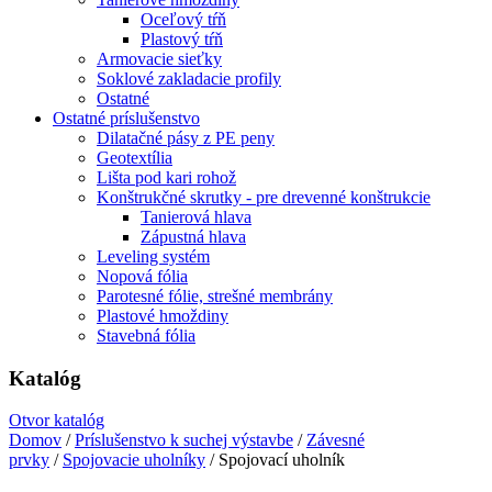
Oceľový tŕň
Plastový tŕň
Armovacie sieťky
Soklové zakladacie profily
Ostatné
Ostatné príslušenstvo
Dilatačné pásy z PE peny
Geotextília
Lišta pod kari rohož
Konštrukčné skrutky - pre drevenné konštrukcie
Tanierová hlava
Zápustná hlava
Leveling systém
Nopová fólia
Parotesné fólie, strešné membrány
Plastové hmoždiny
Stavebná fólia
Katalóg
Otvor katalóg
Domov
/
Príslušenstvo k suchej výstavbe
/
Závesné
prvky
/
Spojovacie uholníky
/ Spojovací uholník