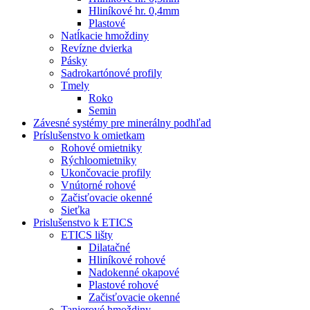
Hliníkové hr. 0,4mm
Plastové
Natĺkacie hmoždiny
Revízne dvierka
Pásky
Sadrokartónové profily
Tmely
Roko
Semin
Závesné systémy pre minerálny podhľad
Príslušenstvo k omietkam
Rohové omietniky
Rýchloomietniky
Ukončovacie profily
Vnútorné rohové
Začisťovacie okenné
Sieťka
Prislušenstvo k ETICS
ETICS lišty
Dilatačné
Hliníkové rohové
Nadokenné okapové
Plastové rohové
Začisťovacie okenné
Tanierové hmoždiny