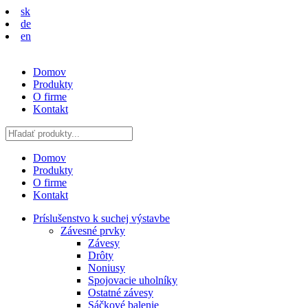
sk
de
en
Domov
Produkty
O firme
Kontakt
Domov
Produkty
O firme
Kontakt
Príslušenstvo k suchej výstavbe
Závesné prvky
Závesy
Drôty
Noniusy
Spojovacie uholníky
Ostatné závesy
Sáčkové balenie