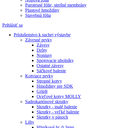
Parotesné fólie, strešné membrány
Plastové hmoždiny
Stavebná fólia
Prihlásiť sa
Príslušenstvo k suchej výstavbe
Závesné prvky
Závesy
Drôty
Noniusy
Spojovacie uholníky
Ostatné závesy
Sáčkové balenie
Kotviace prvky
Stropné kotvy
Hmoždiny pre SDK
GripIt
Oceľové kotvy MOLLY
Sadrokartónové skrutky
Skrutky - malé balenie
Skrutky - veľké balenie
Skrutky v pásoch
Lišty
Hliníkové hr. 0,3mm