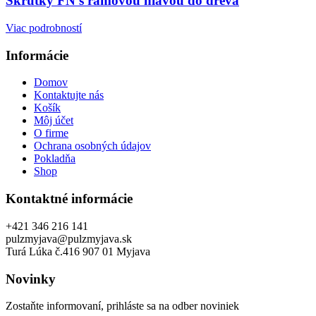
Skrutky FN s rámovou hlavou do dreva
Viac podrobností
Informácie
Domov
Kontaktujte nás
Košík
Môj účet
O firme
Ochrana osobných údajov
Pokladňa
Shop
Kontaktné informácie
+421 346 216 141
pulzmyjava@pulzmyjava.sk
Turá Lúka č.416 907 01 Myjava
Novinky
Zostaňte informovaní, prihláste sa na odber noviniek