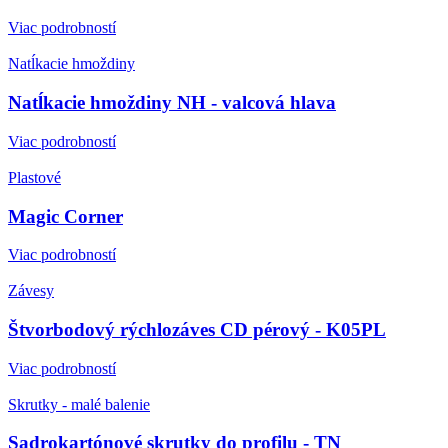
Viac podrobností
Natĺkacie hmoždiny
Natĺkacie hmoždiny NH - valcová hlava
Viac podrobností
Plastové
Magic Corner
Viac podrobností
Závesy
Štvorbodový rýchlozáves CD pérový - K05PL
Viac podrobností
Skrutky - malé balenie
Sadrokartónové skrutky do profilu - TN