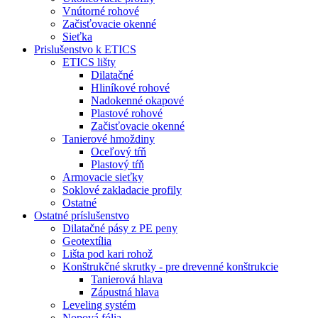
Vnútorné rohové
Začisťovacie okenné
Sieťka
Prislušenstvo k ETICS
ETICS lišty
Dilatačné
Hliníkové rohové
Nadokenné okapové
Plastové rohové
Začisťovacie okenné
Tanierové hmoždiny
Oceľový tŕň
Plastový tŕň
Armovacie sieťky
Soklové zakladacie profily
Ostatné
Ostatné príslušenstvo
Dilatačné pásy z PE peny
Geotextília
Lišta pod kari rohož
Konštrukčné skrutky - pre drevenné konštrukcie
Tanierová hlava
Zápustná hlava
Leveling systém
Nopová fólia