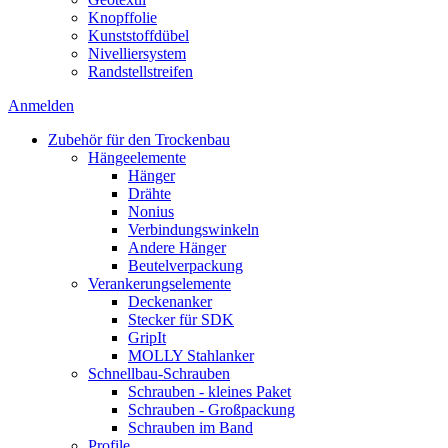
Knopffolie
Kunststoffdübel
Nivelliersystem
Randstellstreifen
Anmelden
Zubehör für den Trockenbau
Hängeelemente
Hänger
Drähte
Nonius
Verbindungswinkeln
Andere Hänger
Beutelverpackung
Verankerungselemente
Deckenanker
Stecker für SDK
GripIt
MOLLY Stahlanker
Schnellbau-Schrauben
Schrauben - kleines Paket
Schrauben - Großpackung
Schrauben im Band
Profile