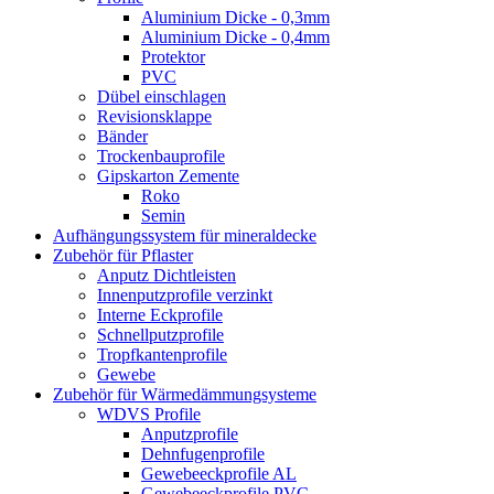
Aluminium Dicke - 0,3mm
Aluminium Dicke - 0,4mm
Protektor
PVC
Dübel einschlagen
Revisionsklappe
Bänder
Trockenbauprofile
Gipskarton Zemente
Roko
Semin
Aufhängungssystem für mineraldecke
Zubehör für Pflaster
Anputz Dichtleisten
Innenputzprofile verzinkt
Interne Eckprofile
Schnellputzprofile
Tropfkantenprofile
Gewebe
Zubehör für Wärmedämmungsysteme
WDVS Profile
Anputzprofile
Dehnfugenprofile
Gewebeeckprofile AL
Gewebeeckprofile PVC