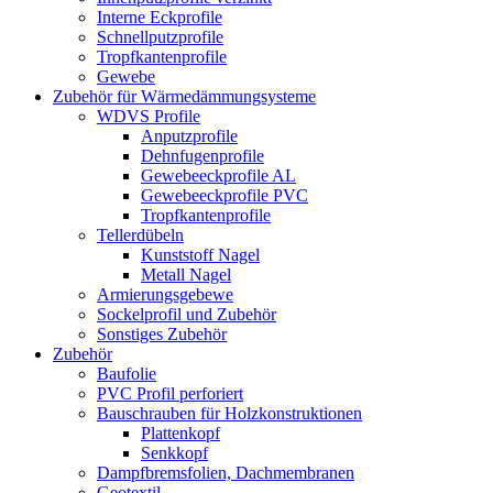
Interne Eckprofile
Schnellputzprofile
Tropfkantenprofile
Gewebe
Zubehör für Wärmedämmungsysteme
WDVS Profile
Anputzprofile
Dehnfugenprofile
Gewebeeckprofile AL
Gewebeeckprofile PVC
Tropfkantenprofile
Tellerdübeln
Kunststoff Nagel
Metall Nagel
Armierungsgebewe
Sockelprofil und Zubehör
Sonstiges Zubehör
Zubehör
Baufolie
PVC Profil perforiert
Bauschrauben für Holzkonstruktionen
Plattenkopf
Senkkopf
Dampfbremsfolien, Dachmembranen
Geotextil