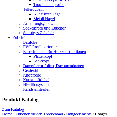
Tropfkantenprofile
Tellerdübeln
Kunststoff Nagel
Metall Nagel
Armierungsgebewe
Sockelprofil und Zubehör
Sonstiges Zubehör
Zubehör
Baufolie
PVC Profil perforiert
Bauschrauben für Holzkonstruktionen
Plattenkopf
Senkkopf
Dampfbremsfolien, Dachmembranen
Geotextil
Knopffolie
Kunststoffdübel
Nivelliersystem
Randstellstreifen
Produkt Katalog
Zum Katalog
Home
/
Zubehör für den Trockenbau
/
Hängeelemente
/ Hänger