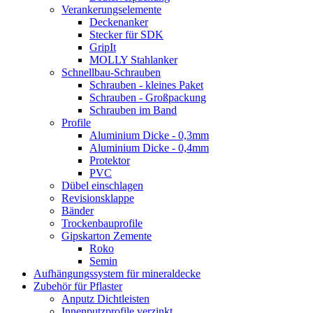
Verankerungselemente
Deckenanker
Stecker für SDK
GripIt
MOLLY Stahlanker
Schnellbau-Schrauben
Schrauben - kleines Paket
Schrauben - Großpackung
Schrauben im Band
Profile
Aluminium Dicke - 0,3mm
Aluminium Dicke - 0,4mm
Protektor
PVC
Dübel einschlagen
Revisionsklappe
Bänder
Trockenbauprofile
Gipskarton Zemente
Roko
Semin
Aufhängungssystem für mineraldecke
Zubehör für Pflaster
Anputz Dichtleisten
Innenputzprofile verzinkt