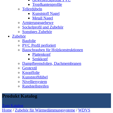
Tropfkantenprofile
Tellerdübeln
Kunststoff Nagel
Metall Nagel
Armierungsgebewe
Sockelprofil und Zubehör
Sonstiges Zubehör
Zubehör
Baufolie
PVC Profil perforiert
Bauschrauben für Holzkonstruktionen
Plattenkopf
Senkkopf
Dampfbremsfolien, Dachmembranen
Geotextil
Knopffolie
Kunststoffdübel
Nivelliersystem
Randstellstreifen
Produkt Katalog
Zum Katalog
Home
/
Zubehör für Wärmedämmungsysteme
/
WDVS