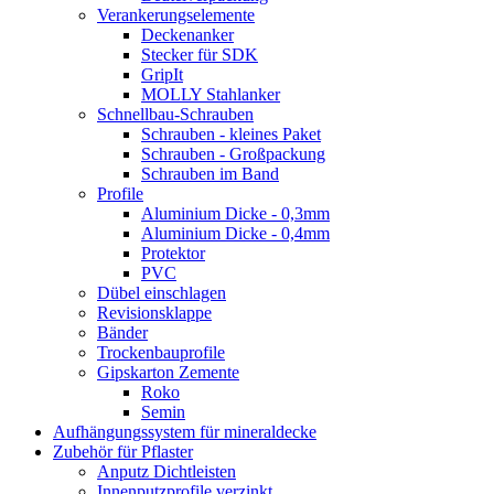
Verankerungselemente
Deckenanker
Stecker für SDK
GripIt
MOLLY Stahlanker
Schnellbau-Schrauben
Schrauben - kleines Paket
Schrauben - Großpackung
Schrauben im Band
Profile
Aluminium Dicke - 0,3mm
Aluminium Dicke - 0,4mm
Protektor
PVC
Dübel einschlagen
Revisionsklappe
Bänder
Trockenbauprofile
Gipskarton Zemente
Roko
Semin
Aufhängungssystem für mineraldecke
Zubehör für Pflaster
Anputz Dichtleisten
Innenputzprofile verzinkt