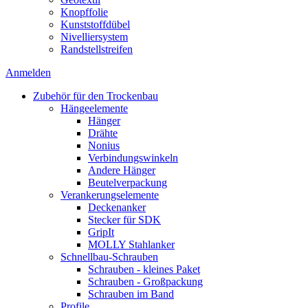
Knopffolie
Kunststoffdübel
Nivelliersystem
Randstellstreifen
Anmelden
Zubehör für den Trockenbau
Hängeelemente
Hänger
Drähte
Nonius
Verbindungswinkeln
Andere Hänger
Beutelverpackung
Verankerungselemente
Deckenanker
Stecker für SDK
GripIt
MOLLY Stahlanker
Schnellbau-Schrauben
Schrauben - kleines Paket
Schrauben - Großpackung
Schrauben im Band
Profile