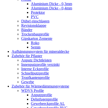
Aluminium Dicke - 0,3mm
Aluminium Dicke - 0,4mm
Protektor
PVC
Dübel einschlagen
Revisionsklappe
Bänder
Trockenbauprofile
Gipskarton Zemente
Roko
Semin
Aufhängungssystem für mineraldecke
Zubehör für Pflaster
Anputz Dichtleisten
Innenputzprofile verzinkt
Interne Eckprofile
Schnellputzprofile
Tropfkantenprofile
Gewebe
Zubehör für Wärmedämmungsysteme
WDVS Profile
Anputzprofile
Dehnfugenprofile
Gewebeeckprofile AL
Gewebeeckprofile PVC