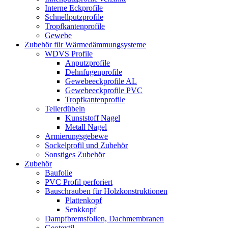
Interne Eckprofile
Schnellputzprofile
Tropfkantenprofile
Gewebe
Zubehör für Wärmedämmungsysteme
WDVS Profile
Anputzprofile
Dehnfugenprofile
Gewebeeckprofile AL
Gewebeeckprofile PVC
Tropfkantenprofile
Tellerdübeln
Kunststoff Nagel
Metall Nagel
Armierungsgebewe
Sockelprofil und Zubehör
Sonstiges Zubehör
Zubehör
Baufolie
PVC Profil perforiert
Bauschrauben für Holzkonstruktionen
Plattenkopf
Senkkopf
Dampfbremsfolien, Dachmembranen
Geotextil