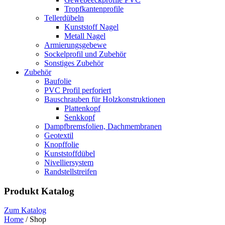
Tropfkantenprofile
Tellerdübeln
Kunststoff Nagel
Metall Nagel
Armierungsgebewe
Sockelprofil und Zubehör
Sonstiges Zubehör
Zubehör
Baufolie
PVC Profil perforiert
Bauschrauben für Holzkonstruktionen
Plattenkopf
Senkkopf
Dampfbremsfolien, Dachmembranen
Geotextil
Knopffolie
Kunststoffdübel
Nivelliersystem
Randstellstreifen
Produkt Katalog
Zum Katalog
Home
/ Shop