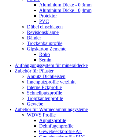
Aluminium Dicke - 0,3mm
Aluminium Dicke - 0,4mm
Protektor
PVC
Dübel einschlagen
Revisionsklappe
Bänder
Trockenbauprofile
Gipskarton Zemente
Roko
Semin
Aufhängungssystem für mineraldecke
Zubehör für Pflaster
Anputz Dichtleisten
Innenputzprofile verzinkt
Interne Eckprofile
Schnellputzprofile
Tropfkantenprofile
Gewebe
Zubehör für Wärmedämmungsysteme
WDVS Profile
Anputzprofile
Dehnfugenprofile
Gewebeeckprofile AL
Gewebeeckprofile PVC