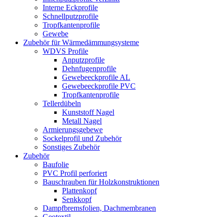
Interne Eckprofile
Schnellputzprofile
Tropfkantenprofile
Gewebe
Zubehör für Wärmedämmungsysteme
WDVS Profile
Anputzprofile
Dehnfugenprofile
Gewebeeckprofile AL
Gewebeeckprofile PVC
Tropfkantenprofile
Tellerdübeln
Kunststoff Nagel
Metall Nagel
Armierungsgebewe
Sockelprofil und Zubehör
Sonstiges Zubehör
Zubehör
Baufolie
PVC Profil perforiert
Bauschrauben für Holzkonstruktionen
Plattenkopf
Senkkopf
Dampfbremsfolien, Dachmembranen
Geotextil