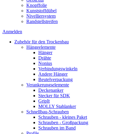
Knopffolie
Kunststoffdübel
Nivelliersystem
Randstellstreifen
Anmelden
Zubehör für den Trockenbau
Hängeelemente
Hänger
Drähte
Nonius
Verbindungswinkeln
Andere Hänger
Beutelverpackung
Verankerungselemente
Deckenanker
Stecker für SDK
GripIt
MOLLY Stahlanker
Schnellbau-Schrauben
Schrauben - kleines Paket
Schrauben - Großpackung
Schrauben im Band
Profile