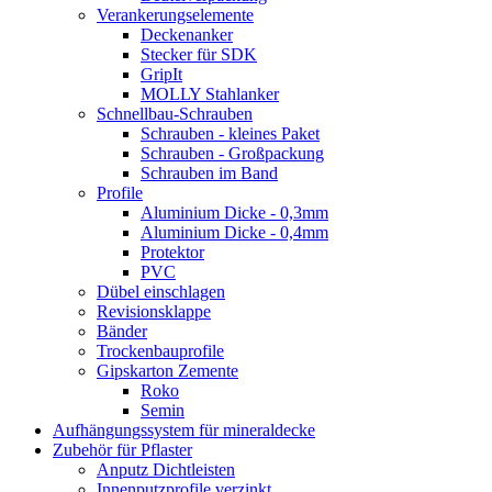
Verankerungselemente
Deckenanker
Stecker für SDK
GripIt
MOLLY Stahlanker
Schnellbau-Schrauben
Schrauben - kleines Paket
Schrauben - Großpackung
Schrauben im Band
Profile
Aluminium Dicke - 0,3mm
Aluminium Dicke - 0,4mm
Protektor
PVC
Dübel einschlagen
Revisionsklappe
Bänder
Trockenbauprofile
Gipskarton Zemente
Roko
Semin
Aufhängungssystem für mineraldecke
Zubehör für Pflaster
Anputz Dichtleisten
Innenputzprofile verzinkt