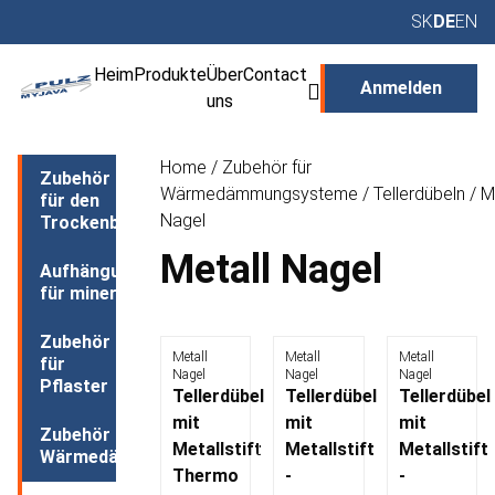
SK
DE
EN
Heim
Produkte
Über
Contact
Anmelden
uns
Home
/
Zubehör für
Zubehör
Wärmedämmungsysteme
/
Tellerdübeln
/ M
für den
Nagel
Trockenbau
Metall Nagel
Aufhängungssystem
für mineraldecke
Zubehör
Metall
Metall
Metall
für
Nagel
Nagel
Nagel
Pflaster
Tellerdübel
Tellerdübel
Tellerdübel
mit
mit
mit
Zubehör für
Metallstift
Metallstift
Metallstift
Wärmedämmungsysteme
Thermo
-
-