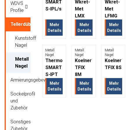
SMART
Wkret-
Wkret-
WDVS
S-IPL/s
Met
Met
Profile
LMX
LFMG
Tellerdübeln
Mehr
Mehr
Mehr
Details
Details
Details
Kunststoff
Nagel
Metall
Metall
Metall
Nagel
Nagel
Nagel
Metall
Thermo
Koelner
Koelner
Nagel
SMART
TFIX
TFIX 8S
S-IPT
8M
Armierungsgebewe
Mehr
Mehr
Mehr
Details
Details
Details
Sockelprofil
und
Zubehör
Sonstiges
Zubehör