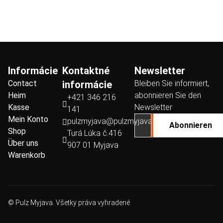
Informácie
Kontaktné
Newsletter
Contact
informácie
Bleiben Sie informiert,
Heim
abonnieren Sie den
+421 346 216
Kasse
Newsletter
141
Mein Konto
pulzmyjava@pulzmyjava.sk
Abonnieren
Shop
Turá Lúka č.416
Über uns
907 01 Myjava
Warenkorb
© Pulz Myjava. Všetky práva vyhradené