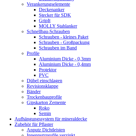
Verankerungselemente
Deckenanker
Stecker für SDK
GripIt
MOLLY Stahlanker
Schnellbau-Schrauben
Schrauben - kleines Paket
Schrauben - Großpackung
Schrauben im Band
Profile
Aluminium Dicke - 0,3mm
Aluminium Dicke - 0,4mm
Protektor
PVC
Dübel einschlagen
Revisionsklappe
Bänder
Trockenbauprofile
Gipskarton Zemente
Roko
Semin
Aufhängungssystem für mineraldecke
Zubehör für Pflaster
Anputz Dichtleisten
Innenputzprofile verzinkt