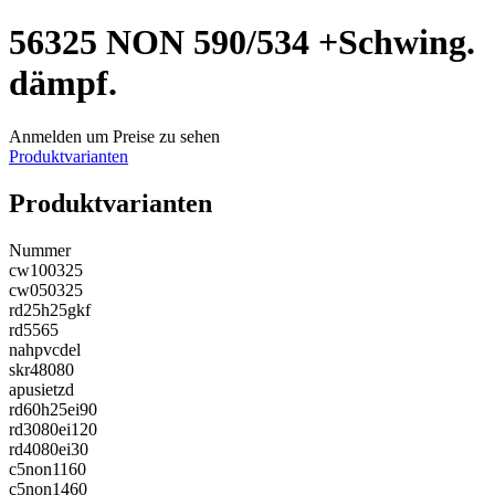
56325 NON 590/534 +Schwing.
dämpf.
Anmelden um Preise zu sehen
Produktvarianten
Produktvarianten
Nummer
cw100325
cw050325
rd25h25gkf
rd5565
nahpvcdel
skr48080
apusietzd
rd60h25ei90
rd3080ei120
rd4080ei30
c5non1160
c5non1460