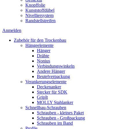
Knopffolie
Kunststoffdübel
Nivelliersystem
Randstellstreifen
Anmelden
Zubehör für den Trockenbau
Hängeelemente
Hänger
Drähte
Nonius
Verbindungswinkeln
Andere Hänger
Beutelverpackung
Verankerungselemente
Deckenanker
Stecker für SDK
GripIt
MOLLY Stahlanker
Schnellbau-Schrauben
Schrauben - kleines Paket
Schrauben - Großpackung
Schrauben im Band
Profile