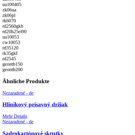
ua100405
zk06ua
zk06pl
rk6070
rd2560gkb
rd20h25ei90
ua10053
cw10053
rd35120
rk35gkf
rd2545
geontb150
geontb200
Ähnliche Produkte
Nezaradené - de
Hliníkový prísavný držiak
Mehr Details
Nezaradené - de
Sadrokartónové skrutky