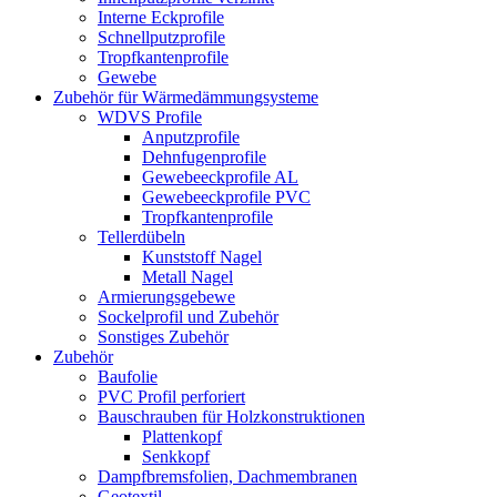
Interne Eckprofile
Schnellputzprofile
Tropfkantenprofile
Gewebe
Zubehör für Wärmedämmungsysteme
WDVS Profile
Anputzprofile
Dehnfugenprofile
Gewebeeckprofile AL
Gewebeeckprofile PVC
Tropfkantenprofile
Tellerdübeln
Kunststoff Nagel
Metall Nagel
Armierungsgebewe
Sockelprofil und Zubehör
Sonstiges Zubehör
Zubehör
Baufolie
PVC Profil perforiert
Bauschrauben für Holzkonstruktionen
Plattenkopf
Senkkopf
Dampfbremsfolien, Dachmembranen
Geotextil