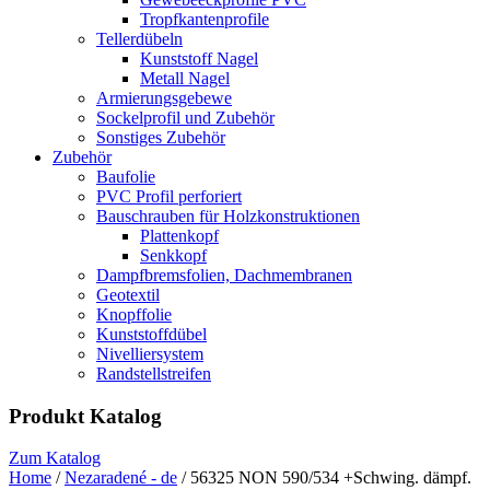
Tropfkantenprofile
Tellerdübeln
Kunststoff Nagel
Metall Nagel
Armierungsgebewe
Sockelprofil und Zubehör
Sonstiges Zubehör
Zubehör
Baufolie
PVC Profil perforiert
Bauschrauben für Holzkonstruktionen
Plattenkopf
Senkkopf
Dampfbremsfolien, Dachmembranen
Geotextil
Knopffolie
Kunststoffdübel
Nivelliersystem
Randstellstreifen
Produkt Katalog
Zum Katalog
Home
/
Nezaradené - de
/ 56325 NON 590/534 +Schwing. dämpf.