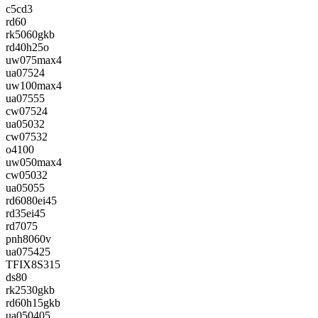
c5cd3
rd60
rk5060gkb
rd40h25o
uw075max4
ua07524
uw100max4
ua07555
cw07524
ua05032
cw07532
o4100
uw050max4
cw05032
ua05055
rd6080ei45
rd35ei45
rd7075
pnh8060v
ua075425
TFIX8S315
ds80
rk2530gkb
rd60h15gkb
ua050405