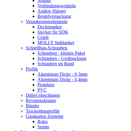
Nonius
Verbindungswinkeln
Andere Hänger
Beutelverpackung
Verankerungselemente
Deckenanker
Stecker für SDK
GripIt
MOLLY Stahlanker
Schnellbau-Schrauben
Schrauben - kleines Paket
Schrauben - Großpackung
Schrauben im Band
Profile
Aluminium Dicke - 0,3mm
Aluminium Dicke - 0,4mm
Protektor
PVC
Dübel einschlagen
Revisionsklappe
Bänder
Trockenbauprofile
Gipskarton Zemente
Roko
Semin