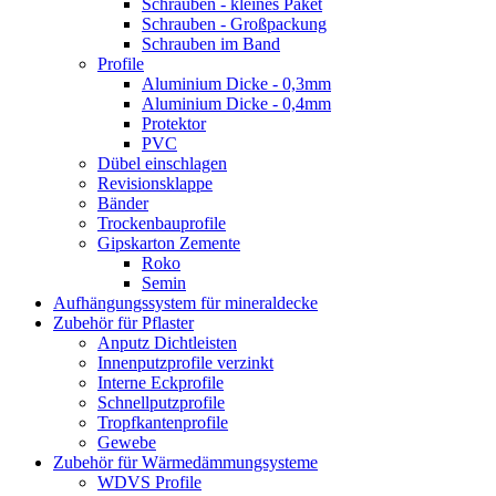
Schrauben - kleines Paket
Schrauben - Großpackung
Schrauben im Band
Profile
Aluminium Dicke - 0,3mm
Aluminium Dicke - 0,4mm
Protektor
PVC
Dübel einschlagen
Revisionsklappe
Bänder
Trockenbauprofile
Gipskarton Zemente
Roko
Semin
Aufhängungssystem für mineraldecke
Zubehör für Pflaster
Anputz Dichtleisten
Innenputzprofile verzinkt
Interne Eckprofile
Schnellputzprofile
Tropfkantenprofile
Gewebe
Zubehör für Wärmedämmungsysteme
WDVS Profile