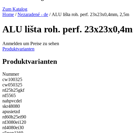
Zum Katalog
Home
/
Nezaradené - de
/ ALU lišta roh. perf. 23x23x0,4mm, 2,5m
ALU lišta roh. perf. 23x23x0,4
Anmelden um Preise zu sehen
Produktvarianten
Produktvarianten
Nummer
cw100325
cw050325
rd25h25gkf
rd5565
nahpvcdel
skr48080
apusietzd
rd60h25ei90
rd3080ei120
rd4080ei30
c5non1160