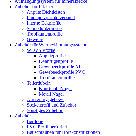
Aufhängungssystem für mineraldecke
Zubehör für Pflaster
Anputz Dichtleisten
Innenputzprofile verzinkt
Interne Eckprofile
Schnellputzprofile
Tropfkantenprofile
Gewebe
Zubehör für Wärmedämmungsysteme
WDVS Profile
Anputzprofile
Dehnfugenprofile
Gewebeeckprofile AL
Gewebeeckprofile PVC
Tropfkantenprofile
Tellerdübeln
Kunststoff Nagel
Metall Nagel
Armierungsgebewe
Sockelprofil und Zubehör
Sonstiges Zubehör
Zubehör
Baufolie
PVC Profil perforiert
Bauschrauben für Holzkonstruktionen