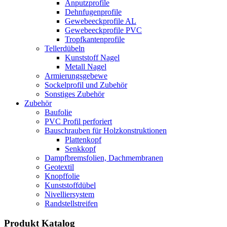
Anputzprofile
Dehnfugenprofile
Gewebeeckprofile AL
Gewebeeckprofile PVC
Tropfkantenprofile
Tellerdübeln
Kunststoff Nagel
Metall Nagel
Armierungsgebewe
Sockelprofil und Zubehör
Sonstiges Zubehör
Zubehör
Baufolie
PVC Profil perforiert
Bauschrauben für Holzkonstruktionen
Plattenkopf
Senkkopf
Dampfbremsfolien, Dachmembranen
Geotextil
Knopffolie
Kunststoffdübel
Nivelliersystem
Randstellstreifen
Produkt Katalog