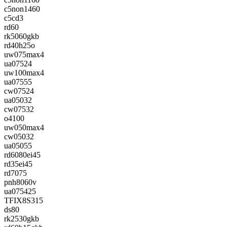
c5non1460
c5cd3
rd60
rk5060gkb
rd40h25o
uw075max4
ua07524
uw100max4
ua07555
cw07524
ua05032
cw07532
o4100
uw050max4
cw05032
ua05055
rd6080ei45
rd35ei45
rd7075
pnh8060v
ua075425
TFIX8S315
ds80
rk2530gkb