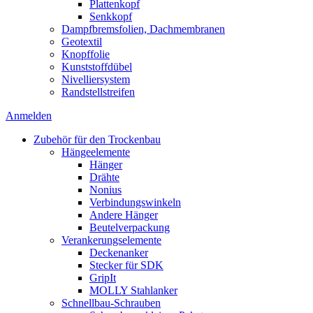
Plattenkopf
Senkkopf
Dampfbremsfolien, Dachmembranen
Geotextil
Knopffolie
Kunststoffdübel
Nivelliersystem
Randstellstreifen
Anmelden
Zubehör für den Trockenbau
Hängeelemente
Hänger
Drähte
Nonius
Verbindungswinkeln
Andere Hänger
Beutelverpackung
Verankerungselemente
Deckenanker
Stecker für SDK
GripIt
MOLLY Stahlanker
Schnellbau-Schrauben