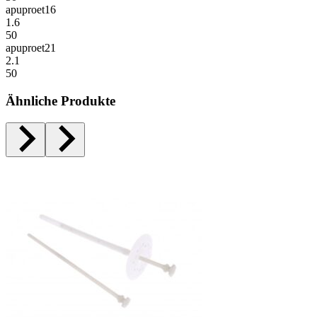
apuproet16
1.6
50
apuproet21
2.1
50
Ähnliche Produkte