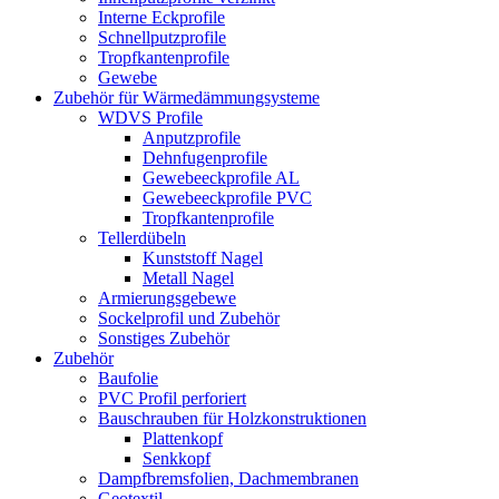
Interne Eckprofile
Schnellputzprofile
Tropfkantenprofile
Gewebe
Zubehör für Wärmedämmungsysteme
WDVS Profile
Anputzprofile
Dehnfugenprofile
Gewebeeckprofile AL
Gewebeeckprofile PVC
Tropfkantenprofile
Tellerdübeln
Kunststoff Nagel
Metall Nagel
Armierungsgebewe
Sockelprofil und Zubehör
Sonstiges Zubehör
Zubehör
Baufolie
PVC Profil perforiert
Bauschrauben für Holzkonstruktionen
Plattenkopf
Senkkopf
Dampfbremsfolien, Dachmembranen
Geotextil