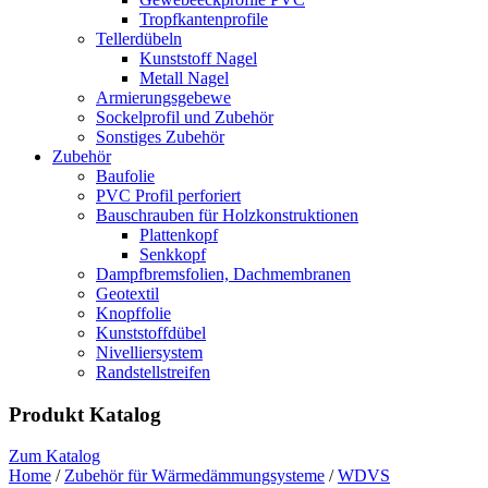
Tropfkantenprofile
Tellerdübeln
Kunststoff Nagel
Metall Nagel
Armierungsgebewe
Sockelprofil und Zubehör
Sonstiges Zubehör
Zubehör
Baufolie
PVC Profil perforiert
Bauschrauben für Holzkonstruktionen
Plattenkopf
Senkkopf
Dampfbremsfolien, Dachmembranen
Geotextil
Knopffolie
Kunststoffdübel
Nivelliersystem
Randstellstreifen
Produkt Katalog
Zum Katalog
Home
/
Zubehör für Wärmedämmungsysteme
/
WDVS