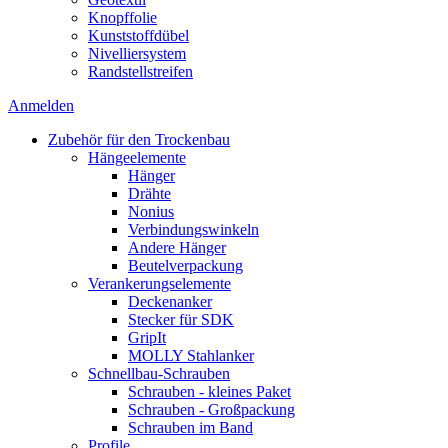
Knopffolie
Kunststoffdübel
Nivelliersystem
Randstellstreifen
Anmelden
Zubehör für den Trockenbau
Hängeelemente
Hänger
Drähte
Nonius
Verbindungswinkeln
Andere Hänger
Beutelverpackung
Verankerungselemente
Deckenanker
Stecker für SDK
GripIt
MOLLY Stahlanker
Schnellbau-Schrauben
Schrauben - kleines Paket
Schrauben - Großpackung
Schrauben im Band
Profile