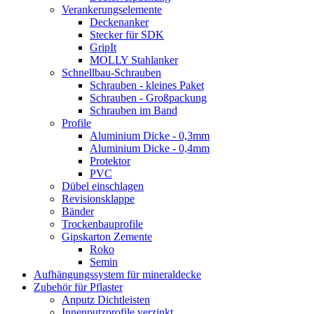
Verankerungselemente
Deckenanker
Stecker für SDK
GripIt
MOLLY Stahlanker
Schnellbau-Schrauben
Schrauben - kleines Paket
Schrauben - Großpackung
Schrauben im Band
Profile
Aluminium Dicke - 0,3mm
Aluminium Dicke - 0,4mm
Protektor
PVC
Dübel einschlagen
Revisionsklappe
Bänder
Trockenbauprofile
Gipskarton Zemente
Roko
Semin
Aufhängungssystem für mineraldecke
Zubehör für Pflaster
Anputz Dichtleisten
Innenputzprofile verzinkt