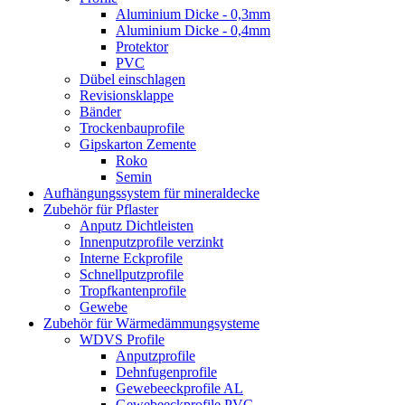
Aluminium Dicke - 0,3mm
Aluminium Dicke - 0,4mm
Protektor
PVC
Dübel einschlagen
Revisionsklappe
Bänder
Trockenbauprofile
Gipskarton Zemente
Roko
Semin
Aufhängungssystem für mineraldecke
Zubehör für Pflaster
Anputz Dichtleisten
Innenputzprofile verzinkt
Interne Eckprofile
Schnellputzprofile
Tropfkantenprofile
Gewebe
Zubehör für Wärmedämmungsysteme
WDVS Profile
Anputzprofile
Dehnfugenprofile
Gewebeeckprofile AL
Gewebeeckprofile PVC