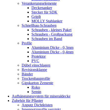
Verankerungselemente
Deckenanker
Stecker für SDK
GripIt
MOLLY Stahlanker
Schnellbau-Schrauben
Schrauben - kleines Paket
Schrauben - Großpackung
Schrauben im Band
Profile
Aluminium Dicke - 0,3mm
Aluminium Dicke - 0,4mm
Protektor
PVC
Dübel einschlagen
Revisionsklappe
Bänder
Trockenbauprofile
Gipskarton Zemente
Roko
Semin
Aufhängungssystem für mineraldecke
Zubehör für Pflaster
Anputz Dichtleisten
Innenputzprofile verzinkt