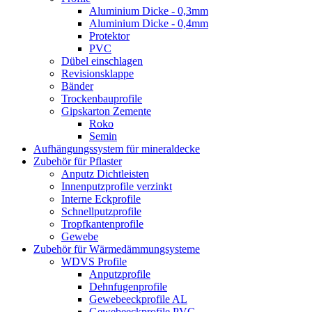
Aluminium Dicke - 0,3mm
Aluminium Dicke - 0,4mm
Protektor
PVC
Dübel einschlagen
Revisionsklappe
Bänder
Trockenbauprofile
Gipskarton Zemente
Roko
Semin
Aufhängungssystem für mineraldecke
Zubehör für Pflaster
Anputz Dichtleisten
Innenputzprofile verzinkt
Interne Eckprofile
Schnellputzprofile
Tropfkantenprofile
Gewebe
Zubehör für Wärmedämmungsysteme
WDVS Profile
Anputzprofile
Dehnfugenprofile
Gewebeeckprofile AL
Gewebeeckprofile PVC