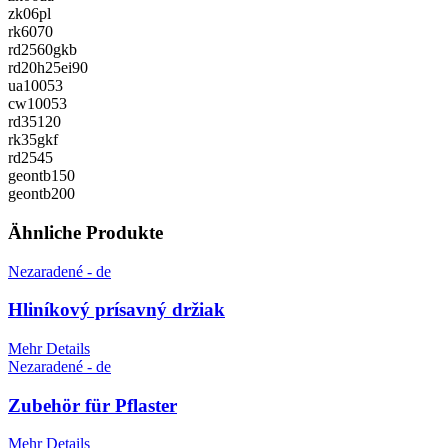
zk06pl
rk6070
rd2560gkb
rd20h25ei90
ua10053
cw10053
rd35120
rk35gkf
rd2545
geontb150
geontb200
Ähnliche Produkte
Nezaradené - de
Hliníkový prísavný držiak
Mehr Details
Nezaradené - de
Zubehör für Pflaster
Mehr Details