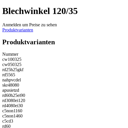
Blechwinkel 120/35
Anmelden um Preise zu sehen
Produktvarianten
Produktvarianten
Nummer
cw100325
cw050325
rd25h25gkf
rd5565
nahpvcdel
skr48080
apusietzd
rd60h25ei90
rd3080ei120
rd4080ei30
c5non1160
c5non1460
c5cd3
rd60