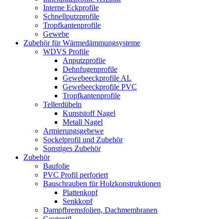
Interne Eckprofile
Schnellputzprofile
Tropfkantenprofile
Gewebe
Zubehör für Wärmedämmungsysteme
WDVS Profile
Anputzprofile
Dehnfugenprofile
Gewebeeckprofile AL
Gewebeeckprofile PVC
Tropfkantenprofile
Tellerdübeln
Kunststoff Nagel
Metall Nagel
Armierungsgebewe
Sockelprofil und Zubehör
Sonstiges Zubehör
Zubehör
Baufolie
PVC Profil perforiert
Bauschrauben für Holzkonstruktionen
Plattenkopf
Senkkopf
Dampfbremsfolien, Dachmembranen
Geotextil