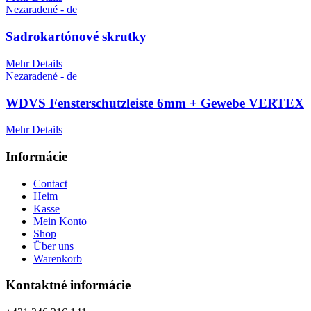
Nezaradené - de
Sadrokartónové skrutky
Mehr Details
Nezaradené - de
WDVS Fensterschutzleiste 6mm + Gewebe VERTEX
Mehr Details
Informácie
Contact
Heim
Kasse
Mein Konto
Shop
Über uns
Warenkorb
Kontaktné informácie