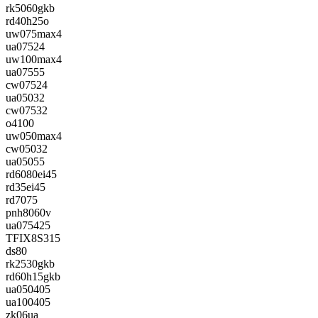
rk5060gkb
rd40h25o
uw075max4
ua07524
uw100max4
ua07555
cw07524
ua05032
cw07532
o4100
uw050max4
cw05032
ua05055
rd6080ei45
rd35ei45
rd7075
pnh8060v
ua075425
TFIX8S315
ds80
rk2530gkb
rd60h15gkb
ua050405
ua100405
zk06ua