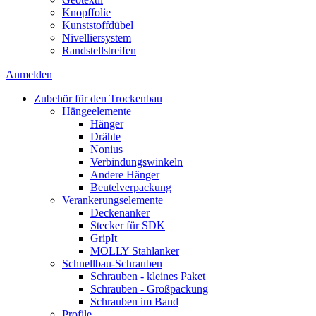
Knopffolie
Kunststoffdübel
Nivelliersystem
Randstellstreifen
Anmelden
Zubehör für den Trockenbau
Hängeelemente
Hänger
Drähte
Nonius
Verbindungswinkeln
Andere Hänger
Beutelverpackung
Verankerungselemente
Deckenanker
Stecker für SDK
GripIt
MOLLY Stahlanker
Schnellbau-Schrauben
Schrauben - kleines Paket
Schrauben - Großpackung
Schrauben im Band
Profile