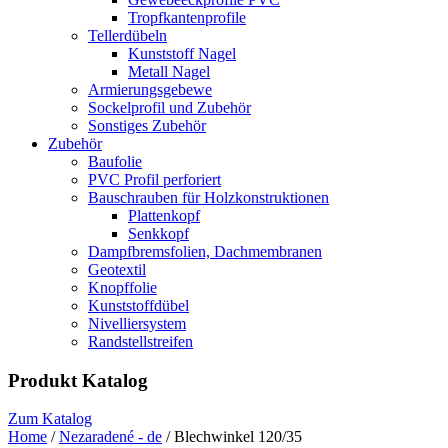
Tropfkantenprofile
Tellerdübeln
Kunststoff Nagel
Metall Nagel
Armierungsgebewe
Sockelprofil und Zubehör
Sonstiges Zubehör
Zubehör
Baufolie
PVC Profil perforiert
Bauschrauben für Holzkonstruktionen
Plattenkopf
Senkkopf
Dampfbremsfolien, Dachmembranen
Geotextil
Knopffolie
Kunststoffdübel
Nivelliersystem
Randstellstreifen
Produkt Katalog
Zum Katalog
Home
/
Nezaradené - de
/ Blechwinkel 120/35