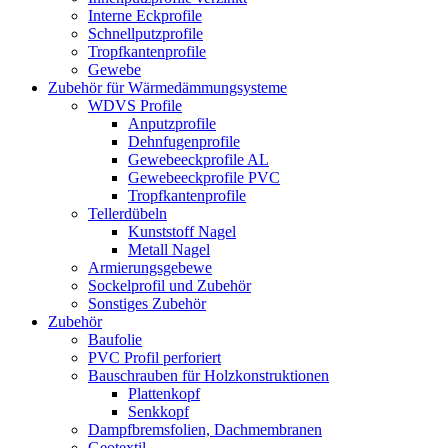
Interne Eckprofile
Schnellputzprofile
Tropfkantenprofile
Gewebe
Zubehör für Wärmedämmungsysteme
WDVS Profile
Anputzprofile
Dehnfugenprofile
Gewebeeckprofile AL
Gewebeeckprofile PVC
Tropfkantenprofile
Tellerdübeln
Kunststoff Nagel
Metall Nagel
Armierungsgebewe
Sockelprofil und Zubehör
Sonstiges Zubehör
Zubehör
Baufolie
PVC Profil perforiert
Bauschrauben für Holzkonstruktionen
Plattenkopf
Senkkopf
Dampfbremsfolien, Dachmembranen
Geotextil