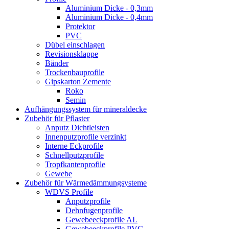
Aluminium Dicke - 0,3mm
Aluminium Dicke - 0,4mm
Protektor
PVC
Dübel einschlagen
Revisionsklappe
Bänder
Trockenbauprofile
Gipskarton Zemente
Roko
Semin
Aufhängungssystem für mineraldecke
Zubehör für Pflaster
Anputz Dichtleisten
Innenputzprofile verzinkt
Interne Eckprofile
Schnellputzprofile
Tropfkantenprofile
Gewebe
Zubehör für Wärmedämmungsysteme
WDVS Profile
Anputzprofile
Dehnfugenprofile
Gewebeeckprofile AL
Gewebeeckprofile PVC