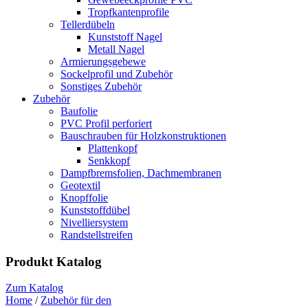
Tropfkantenprofile
Tellerdübeln
Kunststoff Nagel
Metall Nagel
Armierungsgebewe
Sockelprofil und Zubehör
Sonstiges Zubehör
Zubehör
Baufolie
PVC Profil perforiert
Bauschrauben für Holzkonstruktionen
Plattenkopf
Senkkopf
Dampfbremsfolien, Dachmembranen
Geotextil
Knopffolie
Kunststoffdübel
Nivelliersystem
Randstellstreifen
Produkt Katalog
Zum Katalog
Home
/
Zubehör für den