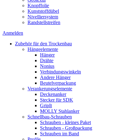
Knopffolie
Kunststoffdübel
Nivelliersystem
Randstellstreifen
Anmelden
Zubehör für den Trockenbau
Hängeelemente
Hänger
Drähte
Nonius
Verbindungswinkeln
Andere Hänger
Beutelverpackung
Verankerungselemente
Deckenanker
Stecker für SDK
GripIt
MOLLY Stahlanker
Schnellbau-Schrauben
Schrauben - kleines Paket
Schrauben - Großpackung
Schrauben im Band
Profile