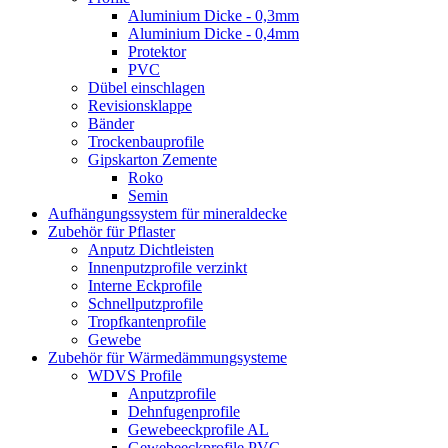
Aluminium Dicke - 0,3mm
Aluminium Dicke - 0,4mm
Protektor
PVC
Dübel einschlagen
Revisionsklappe
Bänder
Trockenbauprofile
Gipskarton Zemente
Roko
Semin
Aufhängungssystem für mineraldecke
Zubehör für Pflaster
Anputz Dichtleisten
Innenputzprofile verzinkt
Interne Eckprofile
Schnellputzprofile
Tropfkantenprofile
Gewebe
Zubehör für Wärmedämmungsysteme
WDVS Profile
Anputzprofile
Dehnfugenprofile
Gewebeeckprofile AL
Gewebeeckprofile PVC