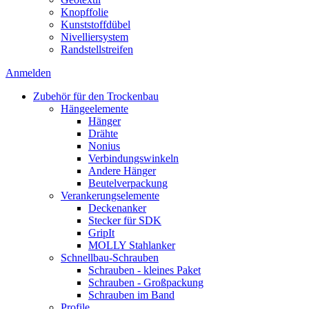
Knopffolie
Kunststoffdübel
Nivelliersystem
Randstellstreifen
Anmelden
Zubehör für den Trockenbau
Hängeelemente
Hänger
Drähte
Nonius
Verbindungswinkeln
Andere Hänger
Beutelverpackung
Verankerungselemente
Deckenanker
Stecker für SDK
GripIt
MOLLY Stahlanker
Schnellbau-Schrauben
Schrauben - kleines Paket
Schrauben - Großpackung
Schrauben im Band
Profile