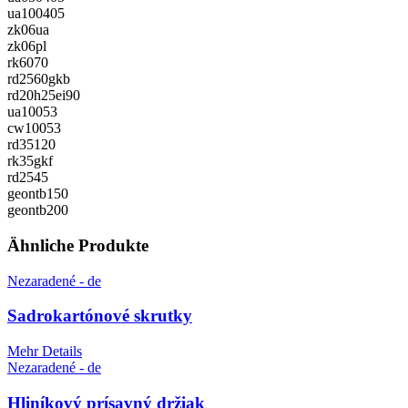
ua100405
zk06ua
zk06pl
rk6070
rd2560gkb
rd20h25ei90
ua10053
cw10053
rd35120
rk35gkf
rd2545
geontb150
geontb200
Ähnliche Produkte
Nezaradené - de
Sadrokartónové skrutky
Mehr Details
Nezaradené - de
Hliníkový prísavný držiak