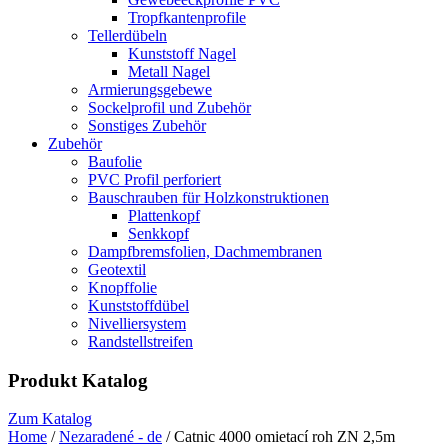
Tropfkantenprofile
Tellerdübeln
Kunststoff Nagel
Metall Nagel
Armierungsgebewe
Sockelprofil und Zubehör
Sonstiges Zubehör
Zubehör
Baufolie
PVC Profil perforiert
Bauschrauben für Holzkonstruktionen
Plattenkopf
Senkkopf
Dampfbremsfolien, Dachmembranen
Geotextil
Knopffolie
Kunststoffdübel
Nivelliersystem
Randstellstreifen
Produkt Katalog
Zum Katalog
Home
/
Nezaradené - de
/ Catnic 4000 omietací roh ZN 2,5m