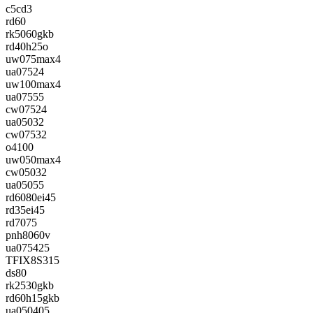
c5cd3
rd60
rk5060gkb
rd40h25o
uw075max4
ua07524
uw100max4
ua07555
cw07524
ua05032
cw07532
o4100
uw050max4
cw05032
ua05055
rd6080ei45
rd35ei45
rd7075
pnh8060v
ua075425
TFIX8S315
ds80
rk2530gkb
rd60h15gkb
ua050405