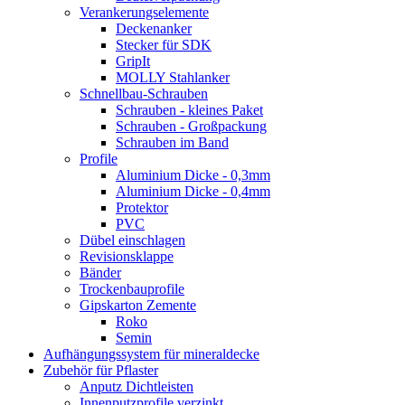
Verankerungselemente
Deckenanker
Stecker für SDK
GripIt
MOLLY Stahlanker
Schnellbau-Schrauben
Schrauben - kleines Paket
Schrauben - Großpackung
Schrauben im Band
Profile
Aluminium Dicke - 0,3mm
Aluminium Dicke - 0,4mm
Protektor
PVC
Dübel einschlagen
Revisionsklappe
Bänder
Trockenbauprofile
Gipskarton Zemente
Roko
Semin
Aufhängungssystem für mineraldecke
Zubehör für Pflaster
Anputz Dichtleisten
Innenputzprofile verzinkt