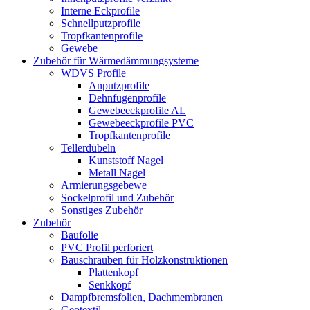
Interne Eckprofile
Schnellputzprofile
Tropfkantenprofile
Gewebe
Zubehör für Wärmedämmungsysteme
WDVS Profile
Anputzprofile
Dehnfugenprofile
Gewebeeckprofile AL
Gewebeeckprofile PVC
Tropfkantenprofile
Tellerdübeln
Kunststoff Nagel
Metall Nagel
Armierungsgebewe
Sockelprofil und Zubehör
Sonstiges Zubehör
Zubehör
Baufolie
PVC Profil perforiert
Bauschrauben für Holzkonstruktionen
Plattenkopf
Senkkopf
Dampfbremsfolien, Dachmembranen
Geotextil