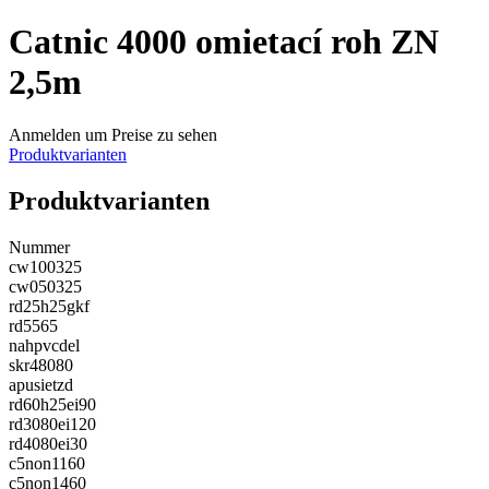
Catnic 4000 omietací roh ZN
2,5m
Anmelden um Preise zu sehen
Produktvarianten
Produktvarianten
Nummer
cw100325
cw050325
rd25h25gkf
rd5565
nahpvcdel
skr48080
apusietzd
rd60h25ei90
rd3080ei120
rd4080ei30
c5non1160
c5non1460