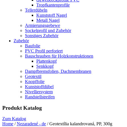
Tropfkantenprofile
Tellerdübeln
Kunststoff Nagel
Metall Nagel
Armierungsgebewe
Sockelprofil und Zubehör
Sonstiges Zubehör
Zubehör
Baufolie
PVC Profil perforiert
Bauschrauben für Holzkonstruktionen
Plattenkopf
Senkkopf
Dampfbremsfolien, Dachmembranen
Geotextil
Knopffolie
Kunststoffdübel
Nivelliersystem
Randstellstreifen
Produkt Katalog
Zum Katalog
Home
/
Nezaradené - de
/ Geotextília kalandrovaná, PP, 300g