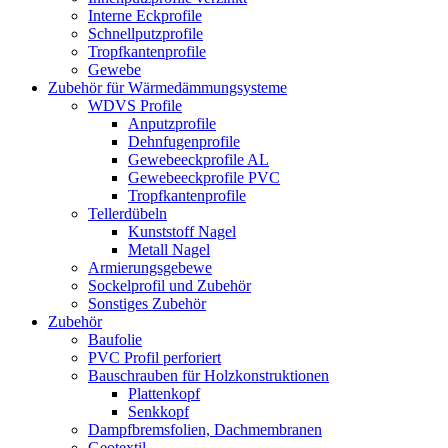
Interne Eckprofile
Schnellputzprofile
Tropfkantenprofile
Gewebe
Zubehör für Wärmedämmungsysteme
WDVS Profile
Anputzprofile
Dehnfugenprofile
Gewebeeckprofile AL
Gewebeeckprofile PVC
Tropfkantenprofile
Tellerdübeln
Kunststoff Nagel
Metall Nagel
Armierungsgebewe
Sockelprofil und Zubehör
Sonstiges Zubehör
Zubehör
Baufolie
PVC Profil perforiert
Bauschrauben für Holzkonstruktionen
Plattenkopf
Senkkopf
Dampfbremsfolien, Dachmembranen
Geotextil