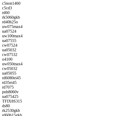
c5non1460
c5cd3
rd60
rk5060gkb
rd40h25o
uw075max4
ua07524
uw100max4
ua07555
cw07524
ua05032
cw07532
o4100
uw050max4
cw05032
ua05055
rd6080ei45
rd35ei45
rd7075
pnh8060v
ua075425
TFIX8S315
ds80
rk2530gkb
rd60h15gkb