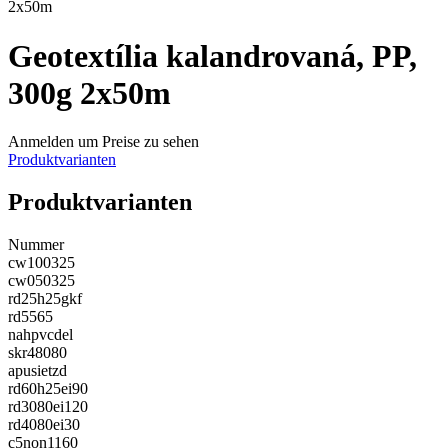
2x50m
Geotextília kalandrovaná, PP,
300g 2x50m
Anmelden um Preise zu sehen
Produktvarianten
Produktvarianten
Nummer
cw100325
cw050325
rd25h25gkf
rd5565
nahpvcdel
skr48080
apusietzd
rd60h25ei90
rd3080ei120
rd4080ei30
c5non1160