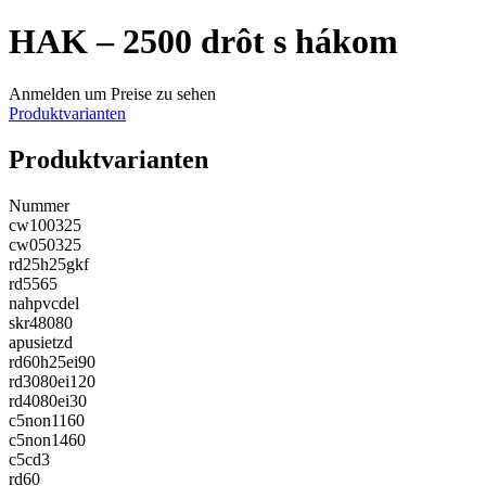
HAK – 2500 drôt s hákom
Anmelden um Preise zu sehen
Produktvarianten
Produktvarianten
Nummer
cw100325
cw050325
rd25h25gkf
rd5565
nahpvcdel
skr48080
apusietzd
rd60h25ei90
rd3080ei120
rd4080ei30
c5non1160
c5non1460
c5cd3
rd60