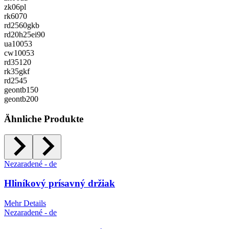
zk06pl
rk6070
rd2560gkb
rd20h25ei90
ua10053
cw10053
rd35120
rk35gkf
rd2545
geontb150
geontb200
Ähnliche Produkte
Nezaradené - de
Hliníkový prísavný držiak
Mehr Details
Nezaradené - de