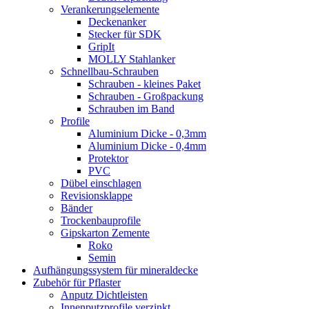
Verankerungselemente
Deckenanker
Stecker für SDK
GripIt
MOLLY Stahlanker
Schnellbau-Schrauben
Schrauben - kleines Paket
Schrauben - Großpackung
Schrauben im Band
Profile
Aluminium Dicke - 0,3mm
Aluminium Dicke - 0,4mm
Protektor
PVC
Dübel einschlagen
Revisionsklappe
Bänder
Trockenbauprofile
Gipskarton Zemente
Roko
Semin
Aufhängungssystem für mineraldecke
Zubehör für Pflaster
Anputz Dichtleisten
Innenputzprofile verzinkt