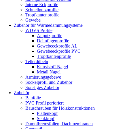
Interne Eckprofile
Schnellputzprofile
Tropfkantenprofile
Gewebe
Zubehör für Wärmedämmungsysteme
WDVS Profile
Anputzprofile
Dehnfugenprofile
Gewebeeckprofile AL
Gewebeeckprofile PVC
Tropfkantenprofile
Tellerdübeln
Kunststoff Nagel
Metall Nagel
Armierungsgebewe
Sockelprofil und Zubehör
Sonstiges Zubehör
Zubehör
Baufolie
PVC Profil perforiert
Bauschrauben für Holzkonstruktionen
Plattenkopf
Senkkopf
Dampfbremsfolien, Dachmembranen
Geotextil