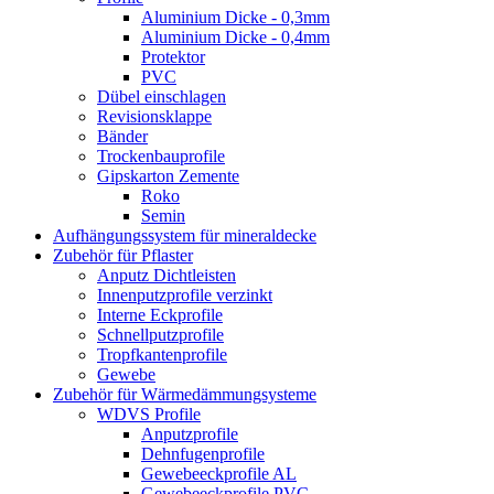
Aluminium Dicke - 0,3mm
Aluminium Dicke - 0,4mm
Protektor
PVC
Dübel einschlagen
Revisionsklappe
Bänder
Trockenbauprofile
Gipskarton Zemente
Roko
Semin
Aufhängungssystem für mineraldecke
Zubehör für Pflaster
Anputz Dichtleisten
Innenputzprofile verzinkt
Interne Eckprofile
Schnellputzprofile
Tropfkantenprofile
Gewebe
Zubehör für Wärmedämmungsysteme
WDVS Profile
Anputzprofile
Dehnfugenprofile
Gewebeeckprofile AL
Gewebeeckprofile PVC