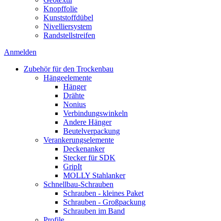
Knopffolie
Kunststoffdübel
Nivelliersystem
Randstellstreifen
Anmelden
Zubehör für den Trockenbau
Hängeelemente
Hänger
Drähte
Nonius
Verbindungswinkeln
Andere Hänger
Beutelverpackung
Verankerungselemente
Deckenanker
Stecker für SDK
GripIt
MOLLY Stahlanker
Schnellbau-Schrauben
Schrauben - kleines Paket
Schrauben - Großpackung
Schrauben im Band
Profile