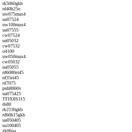
rk5060gkb
rd40h25o
uw075max4
ua07524
uw100max4
ua07555
cw07524
ua05032
cw07532
o4100
uw050max4
cw05032
ua05055
rd6080ei45
rd35ei45
rd7075
pnh8060v
ua075425
TFIX8S315
ds80
rk2530gkb
rd60h15gkb
ua050405
ua100405
zk06ua