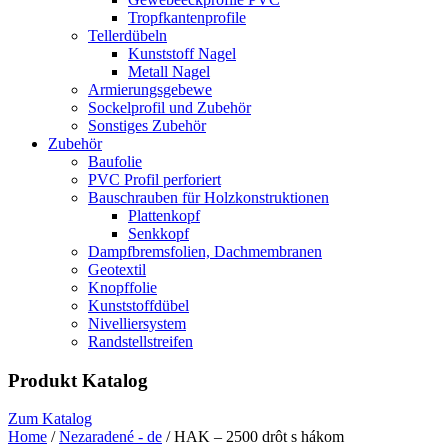
Tropfkantenprofile
Tellerdübeln
Kunststoff Nagel
Metall Nagel
Armierungsgebewe
Sockelprofil und Zubehör
Sonstiges Zubehör
Zubehör
Baufolie
PVC Profil perforiert
Bauschrauben für Holzkonstruktionen
Plattenkopf
Senkkopf
Dampfbremsfolien, Dachmembranen
Geotextil
Knopffolie
Kunststoffdübel
Nivelliersystem
Randstellstreifen
Produkt Katalog
Zum Katalog
Home
/
Nezaradené - de
/ HAK – 2500 drôt s hákom