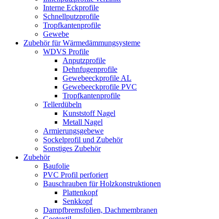
Interne Eckprofile
Schnellputzprofile
Tropfkantenprofile
Gewebe
Zubehör für Wärmedämmungsysteme
WDVS Profile
Anputzprofile
Dehnfugenprofile
Gewebeeckprofile AL
Gewebeeckprofile PVC
Tropfkantenprofile
Tellerdübeln
Kunststoff Nagel
Metall Nagel
Armierungsgebewe
Sockelprofil und Zubehör
Sonstiges Zubehör
Zubehör
Baufolie
PVC Profil perforiert
Bauschrauben für Holzkonstruktionen
Plattenkopf
Senkkopf
Dampfbremsfolien, Dachmembranen
Geotextil