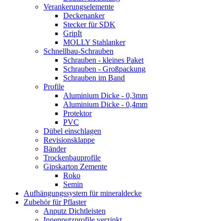
Verankerungselemente
Deckenanker
Stecker für SDK
GripIt
MOLLY Stahlanker
Schnellbau-Schrauben
Schrauben - kleines Paket
Schrauben - Großpackung
Schrauben im Band
Profile
Aluminium Dicke - 0,3mm
Aluminium Dicke - 0,4mm
Protektor
PVC
Dübel einschlagen
Revisionsklappe
Bänder
Trockenbauprofile
Gipskarton Zemente
Roko
Semin
Aufhängungssystem für mineraldecke
Zubehör für Pflaster
Anputz Dichtleisten
Innenputzprofile verzinkt