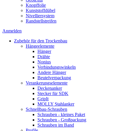
Knopffolie
Kunststoffdübel
Nivelliersystem
Randstellstreifen
Anmelden
Zubehör für den Trockenbau
Hängeelemente
Hänger
Drähte
Nonius
Verbindungswinkeln
Andere Hänger
Beutelverpackung
Verankerungselemente
Deckenanker
Stecker für SDK
GripIt
MOLLY Stahlanker
Schnellbau-Schrauben
Schrauben - kleines Paket
Schrauben - Großpackung
Schrauben im Band
Profile