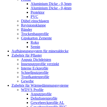
Aluminium Dicke - 0,3mm
Aluminium Dicke - 0,4mm
Protektor
PVC
Dübel einschlagen
Revisionsklappe
Bänder
Trockenbauprofile
Gipskarton Zemente
Roko
Semin
Aufhängungssystem für mineraldecke
Zubehör für Pflaster
Anputz Dichtleisten
Innenputzprofile verzinkt
Interne Eckprofile
Schnellputzprofile
Tropfkantenprofile
Gewebe
Zubehör für Wärmedämmungsysteme
WDVS Profile
Anputzprofile
Dehnfugenprofile
Gewebeeckprofile AL
Gewebeeckprofile PVC