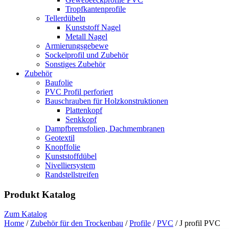
Tropfkantenprofile
Tellerdübeln
Kunststoff Nagel
Metall Nagel
Armierungsgebewe
Sockelprofil und Zubehör
Sonstiges Zubehör
Zubehör
Baufolie
PVC Profil perforiert
Bauschrauben für Holzkonstruktionen
Plattenkopf
Senkkopf
Dampfbremsfolien, Dachmembranen
Geotextil
Knopffolie
Kunststoffdübel
Nivelliersystem
Randstellstreifen
Produkt Katalog
Zum Katalog
Home
/
Zubehör für den Trockenbau
/
Profile
/
PVC
/ J profil PVC