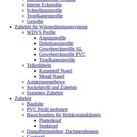
Interne Eckprofile
Schnellputzprofile
Tropfkantenprofile
Gewebe
Zubehör für Wärmedämmungsysteme
WDVS Profile
Anputzprofile
Dehnfugenprofile
Gewebeeckprofile AL
Gewebeeckprofile PVC
Tropfkantenprofile
Tellerdübeln
Kunststoff Nagel
Metall Nagel
Armierungsgebewe
Sockelprofil und Zubehör
Sonstiges Zubehör
Zubehör
Baufolie
PVC Profil perforiert
Bauschrauben für Holzkonstruktionen
Plattenkopf
Senkkopf
Dampfbremsfolien, Dachmembranen
Geotextil