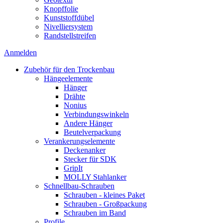
Knopffolie
Kunststoffdübel
Nivelliersystem
Randstellstreifen
Anmelden
Zubehör für den Trockenbau
Hängeelemente
Hänger
Drähte
Nonius
Verbindungswinkeln
Andere Hänger
Beutelverpackung
Verankerungselemente
Deckenanker
Stecker für SDK
GripIt
MOLLY Stahlanker
Schnellbau-Schrauben
Schrauben - kleines Paket
Schrauben - Großpackung
Schrauben im Band
Profile