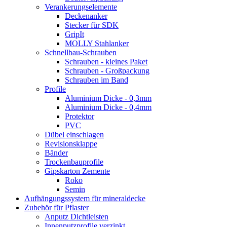
Verankerungselemente
Deckenanker
Stecker für SDK
GripIt
MOLLY Stahlanker
Schnellbau-Schrauben
Schrauben - kleines Paket
Schrauben - Großpackung
Schrauben im Band
Profile
Aluminium Dicke - 0,3mm
Aluminium Dicke - 0,4mm
Protektor
PVC
Dübel einschlagen
Revisionsklappe
Bänder
Trockenbauprofile
Gipskarton Zemente
Roko
Semin
Aufhängungssystem für mineraldecke
Zubehör für Pflaster
Anputz Dichtleisten
Innenputzprofile verzinkt