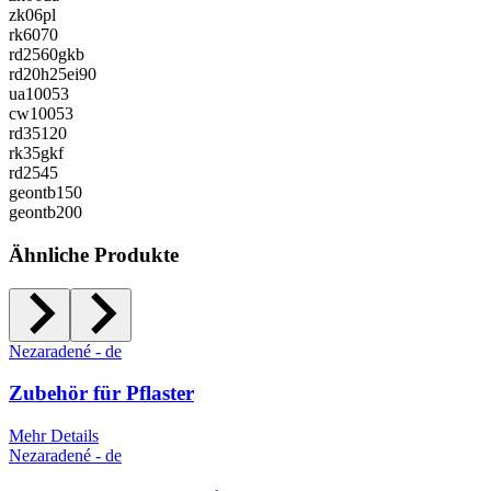
zk06pl
rk6070
rd2560gkb
rd20h25ei90
ua10053
cw10053
rd35120
rk35gkf
rd2545
geontb150
geontb200
Ähnliche Produkte
Nezaradené - de
Zubehör für Pflaster
Mehr Details
Nezaradené - de