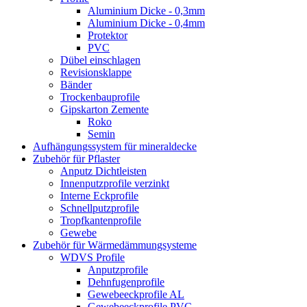
Aluminium Dicke - 0,3mm
Aluminium Dicke - 0,4mm
Protektor
PVC
Dübel einschlagen
Revisionsklappe
Bänder
Trockenbauprofile
Gipskarton Zemente
Roko
Semin
Aufhängungssystem für mineraldecke
Zubehör für Pflaster
Anputz Dichtleisten
Innenputzprofile verzinkt
Interne Eckprofile
Schnellputzprofile
Tropfkantenprofile
Gewebe
Zubehör für Wärmedämmungsysteme
WDVS Profile
Anputzprofile
Dehnfugenprofile
Gewebeeckprofile AL
Gewebeeckprofile PVC