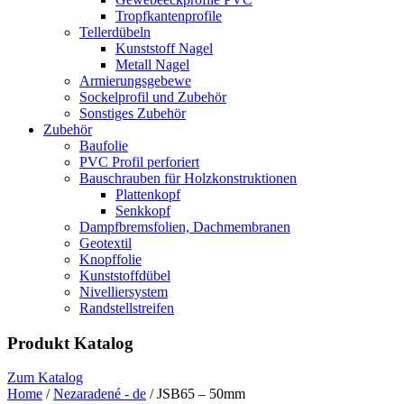
Tropfkantenprofile
Tellerdübeln
Kunststoff Nagel
Metall Nagel
Armierungsgebewe
Sockelprofil und Zubehör
Sonstiges Zubehör
Zubehör
Baufolie
PVC Profil perforiert
Bauschrauben für Holzkonstruktionen
Plattenkopf
Senkkopf
Dampfbremsfolien, Dachmembranen
Geotextil
Knopffolie
Kunststoffdübel
Nivelliersystem
Randstellstreifen
Produkt Katalog
Zum Katalog
Home
/
Nezaradené - de
/ JSB65 – 50mm