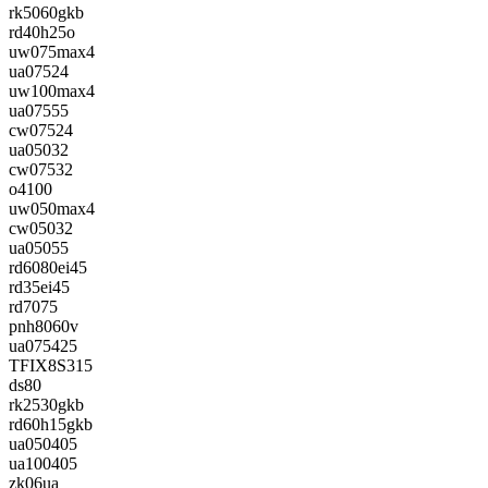
rk5060gkb
rd40h25o
uw075max4
ua07524
uw100max4
ua07555
cw07524
ua05032
cw07532
o4100
uw050max4
cw05032
ua05055
rd6080ei45
rd35ei45
rd7075
pnh8060v
ua075425
TFIX8S315
ds80
rk2530gkb
rd60h15gkb
ua050405
ua100405
zk06ua