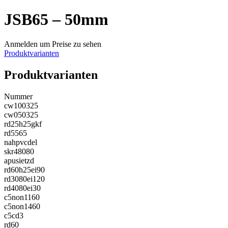
JSB65 – 50mm
Anmelden um Preise zu sehen
Produktvarianten
Produktvarianten
Nummer
cw100325
cw050325
rd25h25gkf
rd5565
nahpvcdel
skr48080
apusietzd
rd60h25ei90
rd3080ei120
rd4080ei30
c5non1160
c5non1460
c5cd3
rd60