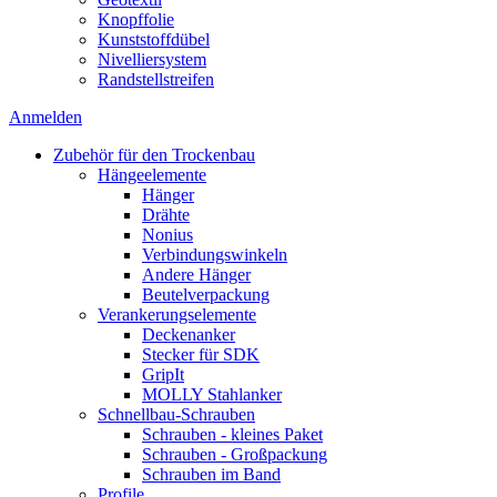
Knopffolie
Kunststoffdübel
Nivelliersystem
Randstellstreifen
Anmelden
Zubehör für den Trockenbau
Hängeelemente
Hänger
Drähte
Nonius
Verbindungswinkeln
Andere Hänger
Beutelverpackung
Verankerungselemente
Deckenanker
Stecker für SDK
GripIt
MOLLY Stahlanker
Schnellbau-Schrauben
Schrauben - kleines Paket
Schrauben - Großpackung
Schrauben im Band
Profile