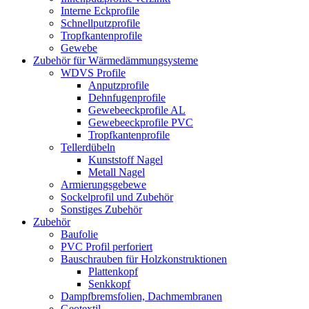
Interne Eckprofile
Schnellputzprofile
Tropfkantenprofile
Gewebe
Zubehör für Wärmedämmungsysteme
WDVS Profile
Anputzprofile
Dehnfugenprofile
Gewebeeckprofile AL
Gewebeeckprofile PVC
Tropfkantenprofile
Tellerdübeln
Kunststoff Nagel
Metall Nagel
Armierungsgebewe
Sockelprofil und Zubehör
Sonstiges Zubehör
Zubehör
Baufolie
PVC Profil perforiert
Bauschrauben für Holzkonstruktionen
Plattenkopf
Senkkopf
Dampfbremsfolien, Dachmembranen
Geotextil