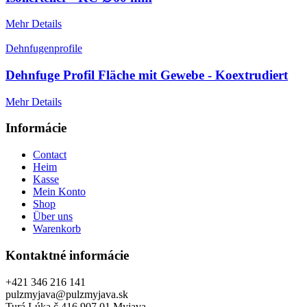
Mehr Details
Dehnfugenprofile
Dehnfuge Profil Fläche mit Gewebe - Koextrudiert
Mehr Details
Informácie
Contact
Heim
Kasse
Mein Konto
Shop
Über uns
Warenkorb
Kontaktné informácie
+421 346 216 141
pulzmyjava@pulzmyjava.sk
Turá Lúka č.416 907 01 Myjava