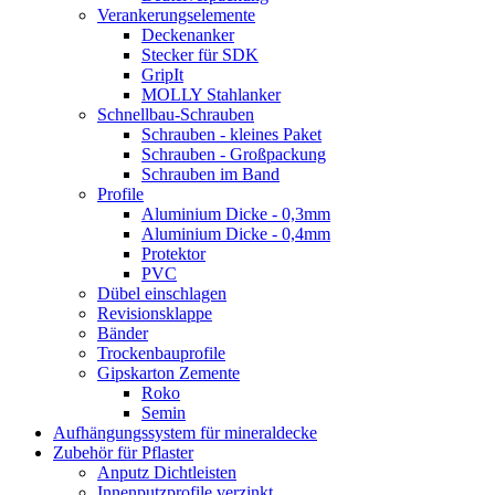
Verankerungselemente
Deckenanker
Stecker für SDK
GripIt
MOLLY Stahlanker
Schnellbau-Schrauben
Schrauben - kleines Paket
Schrauben - Großpackung
Schrauben im Band
Profile
Aluminium Dicke - 0,3mm
Aluminium Dicke - 0,4mm
Protektor
PVC
Dübel einschlagen
Revisionsklappe
Bänder
Trockenbauprofile
Gipskarton Zemente
Roko
Semin
Aufhängungssystem für mineraldecke
Zubehör für Pflaster
Anputz Dichtleisten
Innenputzprofile verzinkt