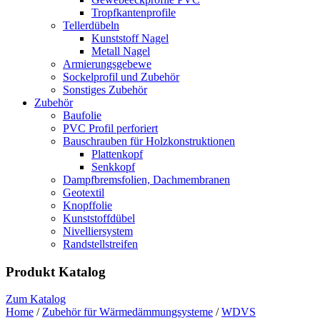
Tropfkantenprofile
Tellerdübeln
Kunststoff Nagel
Metall Nagel
Armierungsgebewe
Sockelprofil und Zubehör
Sonstiges Zubehör
Zubehör
Baufolie
PVC Profil perforiert
Bauschrauben für Holzkonstruktionen
Plattenkopf
Senkkopf
Dampfbremsfolien, Dachmembranen
Geotextil
Knopffolie
Kunststoffdübel
Nivelliersystem
Randstellstreifen
Produkt Katalog
Zum Katalog
Home
/
Zubehör für Wärmedämmungsysteme
/
WDVS