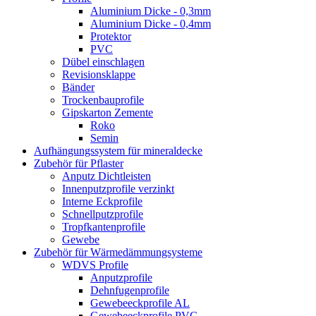
Aluminium Dicke - 0,3mm
Aluminium Dicke - 0,4mm
Protektor
PVC
Dübel einschlagen
Revisionsklappe
Bänder
Trockenbauprofile
Gipskarton Zemente
Roko
Semin
Aufhängungssystem für mineraldecke
Zubehör für Pflaster
Anputz Dichtleisten
Innenputzprofile verzinkt
Interne Eckprofile
Schnellputzprofile
Tropfkantenprofile
Gewebe
Zubehör für Wärmedämmungsysteme
WDVS Profile
Anputzprofile
Dehnfugenprofile
Gewebeeckprofile AL
Gewebeeckprofile PVC