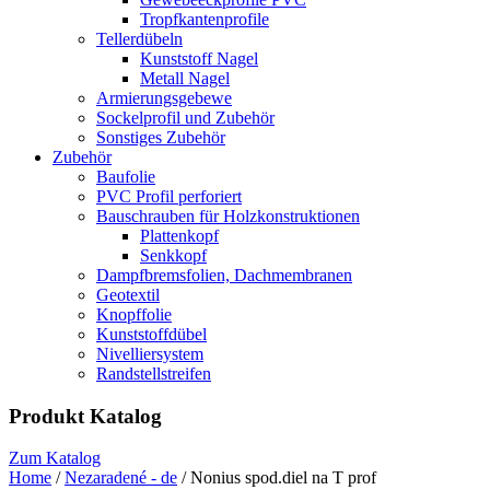
Tropfkantenprofile
Tellerdübeln
Kunststoff Nagel
Metall Nagel
Armierungsgebewe
Sockelprofil und Zubehör
Sonstiges Zubehör
Zubehör
Baufolie
PVC Profil perforiert
Bauschrauben für Holzkonstruktionen
Plattenkopf
Senkkopf
Dampfbremsfolien, Dachmembranen
Geotextil
Knopffolie
Kunststoffdübel
Nivelliersystem
Randstellstreifen
Produkt Katalog
Zum Katalog
Home
/
Nezaradené - de
/ Nonius spod.diel na T prof