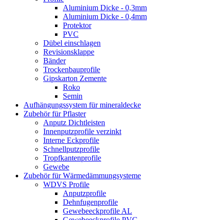
Aluminium Dicke - 0,3mm
Aluminium Dicke - 0,4mm
Protektor
PVC
Dübel einschlagen
Revisionsklappe
Bänder
Trockenbauprofile
Gipskarton Zemente
Roko
Semin
Aufhängungssystem für mineraldecke
Zubehör für Pflaster
Anputz Dichtleisten
Innenputzprofile verzinkt
Interne Eckprofile
Schnellputzprofile
Tropfkantenprofile
Gewebe
Zubehör für Wärmedämmungsysteme
WDVS Profile
Anputzprofile
Dehnfugenprofile
Gewebeeckprofile AL
Gewebeeckprofile PVC