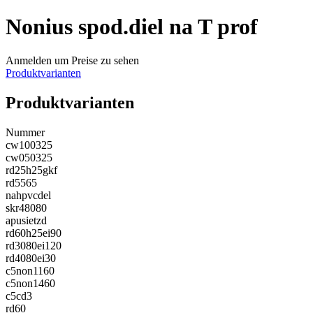
Nonius spod.diel na T prof
Anmelden um Preise zu sehen
Produktvarianten
Produktvarianten
Nummer
cw100325
cw050325
rd25h25gkf
rd5565
nahpvcdel
skr48080
apusietzd
rd60h25ei90
rd3080ei120
rd4080ei30
c5non1160
c5non1460
c5cd3
rd60