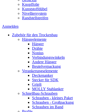
Knopffolie
Kunststoffdübel
Nivelliersystem
Randstellstreifen
Anmelden
Zubehör für den Trockenbau
Hängeelemente
Hänger
Drähte
Nonius
Verbindungswinkeln
Andere Hänger
Beutelverpackung
Verankerungselemente
Deckenanker
Stecker für SDK
GripIt
MOLLY Stahlanker
Schnellbau-Schrauben
Schrauben - kleines Paket
Schrauben - Großpackung
Schrauben im Band
Profile