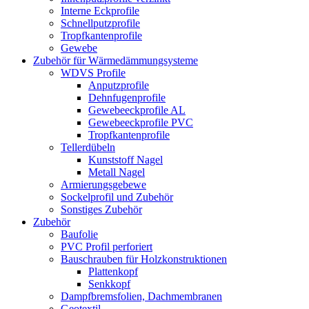
Interne Eckprofile
Schnellputzprofile
Tropfkantenprofile
Gewebe
Zubehör für Wärmedämmungsysteme
WDVS Profile
Anputzprofile
Dehnfugenprofile
Gewebeeckprofile AL
Gewebeeckprofile PVC
Tropfkantenprofile
Tellerdübeln
Kunststoff Nagel
Metall Nagel
Armierungsgebewe
Sockelprofil und Zubehör
Sonstiges Zubehör
Zubehör
Baufolie
PVC Profil perforiert
Bauschrauben für Holzkonstruktionen
Plattenkopf
Senkkopf
Dampfbremsfolien, Dachmembranen
Geotextil