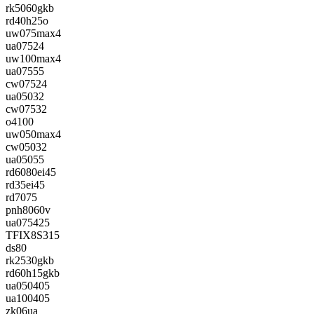
rk5060gkb
rd40h25o
uw075max4
ua07524
uw100max4
ua07555
cw07524
ua05032
cw07532
o4100
uw050max4
cw05032
ua05055
rd6080ei45
rd35ei45
rd7075
pnh8060v
ua075425
TFIX8S315
ds80
rk2530gkb
rd60h15gkb
ua050405
ua100405
zk06ua