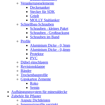
Verankerungselemente
Deckenanker
Stecker für SDK
GripIt
MOLLY Stahlanker
Schnellbau-Schrauben
Schrauben - kleines Paket
Schrauben - Großpackung
Schrauben im Band
Profile
Aluminium Dicke - 0,3mm
Aluminium Dicke - 0,4mm
Protektor
PVC
Dübel einschlagen
Revisionsklappe
Bänder
Trockenbauprofile
Gipskarton Zemente
Roko
Semin
Aufhängungssystem für mineraldecke
Zubehör für Pflaster
Anputz Dichtleisten
Innenputzprofile verzinkt