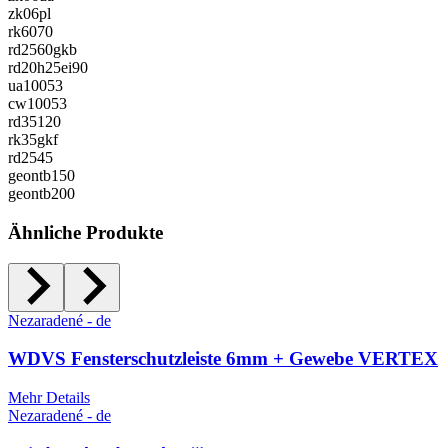
zk06pl
rk6070
rd2560gkb
rd20h25ei90
ua10053
cw10053
rd35120
rk35gkf
rd2545
geontb150
geontb200
Ähnliche Produkte
Nezaradené - de
WDVS Fensterschutzleiste 6mm + Gewebe VERTEX
Mehr Details
Nezaradené - de