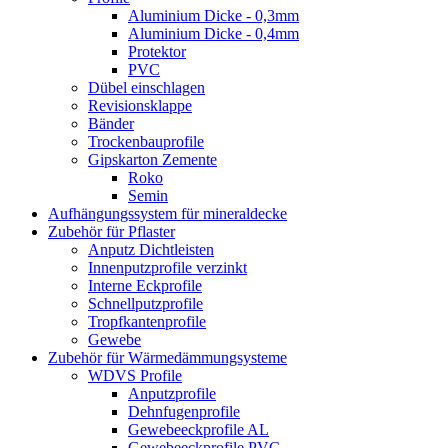
Aluminium Dicke - 0,3mm
Aluminium Dicke - 0,4mm
Protektor
PVC
Dübel einschlagen
Revisionsklappe
Bänder
Trockenbauprofile
Gipskarton Zemente
Roko
Semin
Aufhängungssystem für mineraldecke
Zubehör für Pflaster
Anputz Dichtleisten
Innenputzprofile verzinkt
Interne Eckprofile
Schnellputzprofile
Tropfkantenprofile
Gewebe
Zubehör für Wärmedämmungsysteme
WDVS Profile
Anputzprofile
Dehnfugenprofile
Gewebeeckprofile AL
Gewebeeckprofile PVC