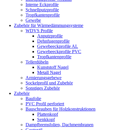
Interne Eckprofile
Schnellputzprofile
Tropfkantenprofile
Gewebe
Zubehör für Wärmedämmungsysteme
WDVS Profile
Anputzprofile
Dehnfugenprofile
Gewebeeckprofile AL
Gewebeeckprofile PVC
Tropfkantenprofile
Tellerdübeln
Kunststoff Nagel
Metall Nagel
Armierungsgebewe
Sockelprofil und Zubehör
Sonstiges Zubehör
Zubehör
Baufolie
PVC Profil perforiert
Bauschrauben für Holzkonstruktionen
Plattenkopf
Senkkopf
Dampfbremsfolien, Dachmembranen
Geotextil