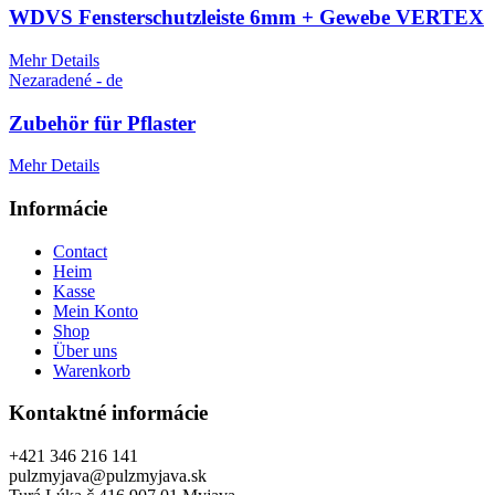
WDVS Fensterschutzleiste 6mm + Gewebe VERTEX
Mehr Details
Nezaradené - de
Zubehör für Pflaster
Mehr Details
Informácie
Contact
Heim
Kasse
Mein Konto
Shop
Über uns
Warenkorb
Kontaktné informácie
+421 346 216 141
pulzmyjava@pulzmyjava.sk