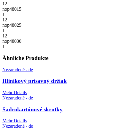
12
nop48015
1
12
nop48025
1
12
nop48030
1
Ähnliche Produkte
Nezaradené - de
Hliníkový prísavný držiak
Mehr Details
Nezaradené - de
Sadrokartónové skrutky
Mehr Details
Nezaradené - de