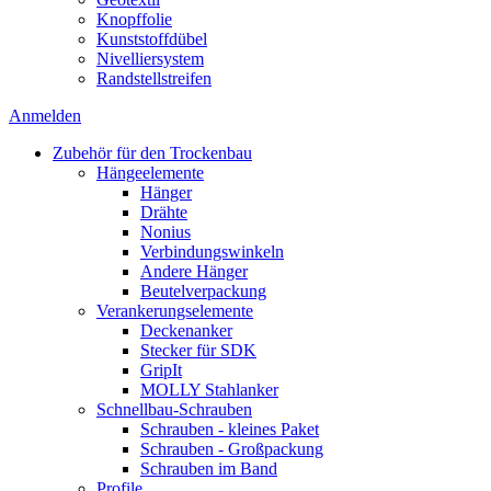
Knopffolie
Kunststoffdübel
Nivelliersystem
Randstellstreifen
Anmelden
Zubehör für den Trockenbau
Hängeelemente
Hänger
Drähte
Nonius
Verbindungswinkeln
Andere Hänger
Beutelverpackung
Verankerungselemente
Deckenanker
Stecker für SDK
GripIt
MOLLY Stahlanker
Schnellbau-Schrauben
Schrauben - kleines Paket
Schrauben - Großpackung
Schrauben im Band
Profile