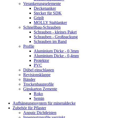
Verankerungselemente
Deckenanker
Stecker für SDK
GripIt
MOLLY Stahlanker
Schnellbau-Schrauben
Schrauben - kleines Paket
Schrauben - Großpackung
Schrauben im Band
Profile
Aluminium Dicke - 0,3mm
Aluminium Dicke - 0,4mm
Protektor
PVC
Dübel einschlagen
Revisionsklappe
Bänder
Trockenbauprofile
Gipskarton Zemente
Roko
Semin
Aufhängungssystem für mineraldecke
Zubehör für Pflaster
Anputz Dichtleisten
Innenputzprofile verzinkt