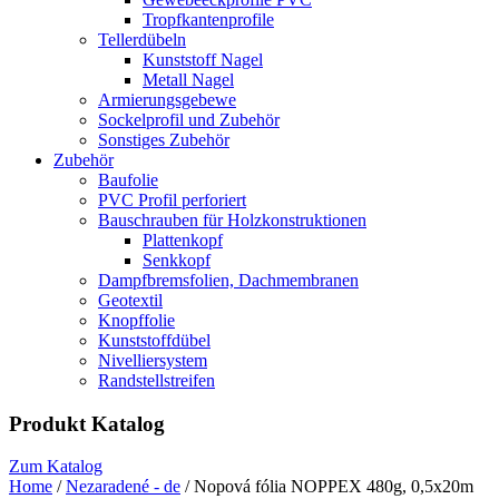
Tropfkantenprofile
Tellerdübeln
Kunststoff Nagel
Metall Nagel
Armierungsgebewe
Sockelprofil und Zubehör
Sonstiges Zubehör
Zubehör
Baufolie
PVC Profil perforiert
Bauschrauben für Holzkonstruktionen
Plattenkopf
Senkkopf
Dampfbremsfolien, Dachmembranen
Geotextil
Knopffolie
Kunststoffdübel
Nivelliersystem
Randstellstreifen
Produkt Katalog
Zum Katalog
Home
/
Nezaradené - de
/ Nopová fólia NOPPEX 480g, 0,5x20m