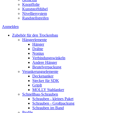
Knopffolie
Kunststoffdübel
Nivelliersystem
Randstellstreifen
Anmelden
Zubehör für den Trockenbau
Hängeelemente
Hänger
Drähte
Nonius
Verbindungswinkeln
Andere Hänger
Beutelverpackung
Verankerungselemente
Deckenanker
Stecker für SDK
GripIt
MOLLY Stahlanker
Schnellbau-Schrauben
Schrauben - kleines Paket
Schrauben - Großpackung
Schrauben im Band
Profile