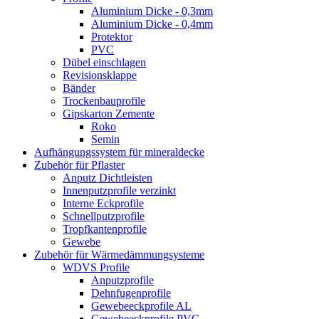
Aluminium Dicke - 0,3mm
Aluminium Dicke - 0,4mm
Protektor
PVC
Dübel einschlagen
Revisionsklappe
Bänder
Trockenbauprofile
Gipskarton Zemente
Roko
Semin
Aufhängungssystem für mineraldecke
Zubehör für Pflaster
Anputz Dichtleisten
Innenputzprofile verzinkt
Interne Eckprofile
Schnellputzprofile
Tropfkantenprofile
Gewebe
Zubehör für Wärmedämmungsysteme
WDVS Profile
Anputzprofile
Dehnfugenprofile
Gewebeeckprofile AL
Gewebeeckprofile PVC