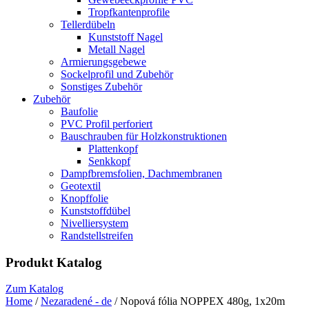
Tropfkantenprofile
Tellerdübeln
Kunststoff Nagel
Metall Nagel
Armierungsgebewe
Sockelprofil und Zubehör
Sonstiges Zubehör
Zubehör
Baufolie
PVC Profil perforiert
Bauschrauben für Holzkonstruktionen
Plattenkopf
Senkkopf
Dampfbremsfolien, Dachmembranen
Geotextil
Knopffolie
Kunststoffdübel
Nivelliersystem
Randstellstreifen
Produkt Katalog
Zum Katalog
Home
/
Nezaradené - de
/ Nopová fólia NOPPEX 480g, 1x20m