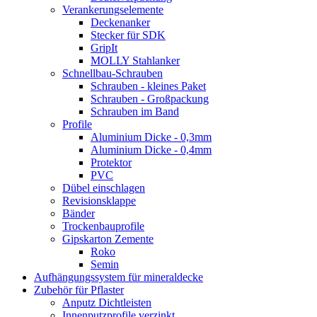
Verankerungselemente
Deckenanker
Stecker für SDK
GripIt
MOLLY Stahlanker
Schnellbau-Schrauben
Schrauben - kleines Paket
Schrauben - Großpackung
Schrauben im Band
Profile
Aluminium Dicke - 0,3mm
Aluminium Dicke - 0,4mm
Protektor
PVC
Dübel einschlagen
Revisionsklappe
Bänder
Trockenbauprofile
Gipskarton Zemente
Roko
Semin
Aufhängungssystem für mineraldecke
Zubehör für Pflaster
Anputz Dichtleisten
Innenputzprofile verzinkt