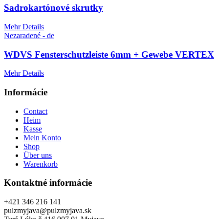
Sadrokartónové skrutky
Mehr Details
Nezaradené - de
WDVS Fensterschutzleiste 6mm + Gewebe VERTEX
Mehr Details
Informácie
Contact
Heim
Kasse
Mein Konto
Shop
Über uns
Warenkorb
Kontaktné informácie
+421 346 216 141
pulzmyjava@pulzmyjava.sk