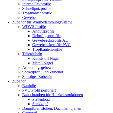
Interne Eckprofile
Schnellputzprofile
Tropfkantenprofile
Gewebe
Zubehör für Wärmedämmungsysteme
WDVS Profile
Anputzprofile
Dehnfugenprofile
Gewebeeckprofile AL
Gewebeeckprofile PVC
Tropfkantenprofile
Tellerdübeln
Kunststoff Nagel
Metall Nagel
Armierungsgebewe
Sockelprofil und Zubehör
Sonstiges Zubehör
Zubehör
Baufolie
PVC Profil perforiert
Bauschrauben für Holzkonstruktionen
Plattenkopf
Senkkopf
Dampfbremsfolien, Dachmembranen
Geotextil