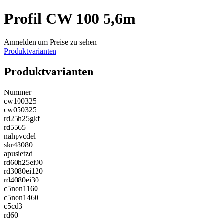
Profil CW 100 5,6m
Anmelden um Preise zu sehen
Produktvarianten
Produktvarianten
Nummer
cw100325
cw050325
rd25h25gkf
rd5565
nahpvcdel
skr48080
apusietzd
rd60h25ei90
rd3080ei120
rd4080ei30
c5non1160
c5non1460
c5cd3
rd60