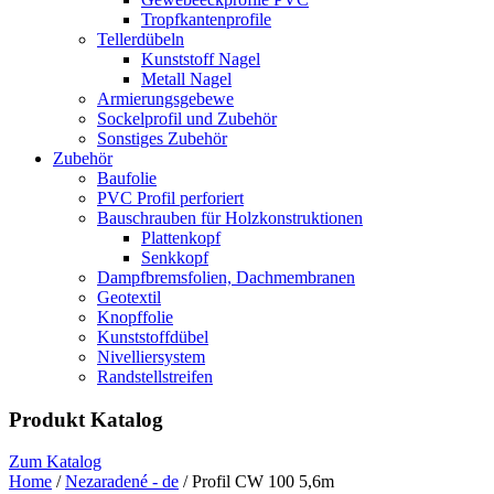
Tropfkantenprofile
Tellerdübeln
Kunststoff Nagel
Metall Nagel
Armierungsgebewe
Sockelprofil und Zubehör
Sonstiges Zubehör
Zubehör
Baufolie
PVC Profil perforiert
Bauschrauben für Holzkonstruktionen
Plattenkopf
Senkkopf
Dampfbremsfolien, Dachmembranen
Geotextil
Knopffolie
Kunststoffdübel
Nivelliersystem
Randstellstreifen
Produkt Katalog
Zum Katalog
Home
/
Nezaradené - de
/ Profil CW 100 5,6m