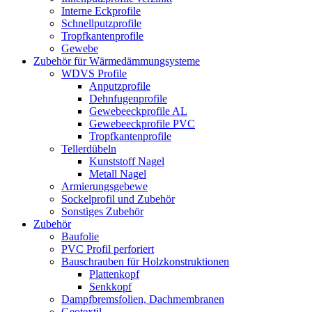
Interne Eckprofile
Schnellputzprofile
Tropfkantenprofile
Gewebe
Zubehör für Wärmedämmungsysteme
WDVS Profile
Anputzprofile
Dehnfugenprofile
Gewebeeckprofile AL
Gewebeeckprofile PVC
Tropfkantenprofile
Tellerdübeln
Kunststoff Nagel
Metall Nagel
Armierungsgebewe
Sockelprofil und Zubehör
Sonstiges Zubehör
Zubehör
Baufolie
PVC Profil perforiert
Bauschrauben für Holzkonstruktionen
Plattenkopf
Senkkopf
Dampfbremsfolien, Dachmembranen
Geotextil