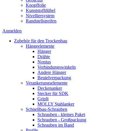
Knopffolie
Kunststoffdübel
Nivelliersystem
Randstellstreifen
Anmelden
Zubehör für den Trockenbau
Hängeelemente
Hänger
Drähte
Nonius
Verbindungswinkeln
Andere Hänger
Beutelverpackung
Verankerungselemente
Deckenanker
Stecker für SDK
GripIt
MOLLY Stahlanker
Schnellbau-Schrauben
Schrauben - kleines Paket
Schrauben - Großpackung
Schrauben im Band
Profile