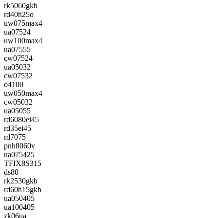
rk5060gkb
rd40h25o
uw075max4
ua07524
uw100max4
ua07555
cw07524
ua05032
cw07532
o4100
uw050max4
cw05032
ua05055
rd6080ei45
rd35ei45
rd7075
pnh8060v
ua075425
TFIX8S315
ds80
rk2530gkb
rd60h15gkb
ua050405
ua100405
zk06ua