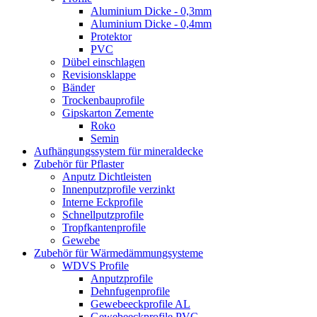
Aluminium Dicke - 0,3mm
Aluminium Dicke - 0,4mm
Protektor
PVC
Dübel einschlagen
Revisionsklappe
Bänder
Trockenbauprofile
Gipskarton Zemente
Roko
Semin
Aufhängungssystem für mineraldecke
Zubehör für Pflaster
Anputz Dichtleisten
Innenputzprofile verzinkt
Interne Eckprofile
Schnellputzprofile
Tropfkantenprofile
Gewebe
Zubehör für Wärmedämmungsysteme
WDVS Profile
Anputzprofile
Dehnfugenprofile
Gewebeeckprofile AL
Gewebeeckprofile PVC