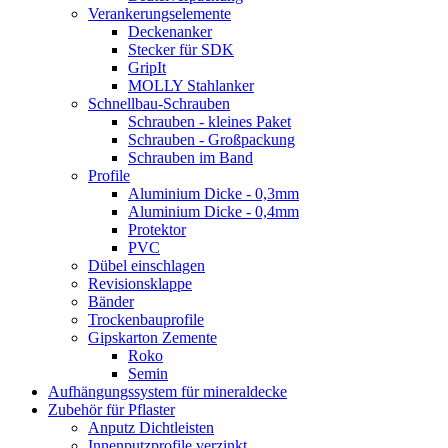
Verankerungselemente
Deckenanker
Stecker für SDK
GripIt
MOLLY Stahlanker
Schnellbau-Schrauben
Schrauben - kleines Paket
Schrauben - Großpackung
Schrauben im Band
Profile
Aluminium Dicke - 0,3mm
Aluminium Dicke - 0,4mm
Protektor
PVC
Dübel einschlagen
Revisionsklappe
Bänder
Trockenbauprofile
Gipskarton Zemente
Roko
Semin
Aufhängungssystem für mineraldecke
Zubehör für Pflaster
Anputz Dichtleisten
Innenputzprofile verzinkt