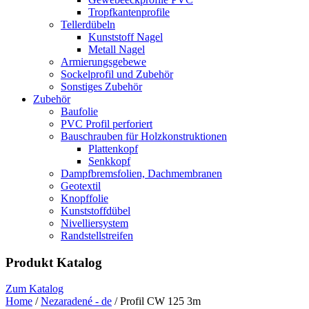
Tropfkantenprofile
Tellerdübeln
Kunststoff Nagel
Metall Nagel
Armierungsgebewe
Sockelprofil und Zubehör
Sonstiges Zubehör
Zubehör
Baufolie
PVC Profil perforiert
Bauschrauben für Holzkonstruktionen
Plattenkopf
Senkkopf
Dampfbremsfolien, Dachmembranen
Geotextil
Knopffolie
Kunststoffdübel
Nivelliersystem
Randstellstreifen
Produkt Katalog
Zum Katalog
Home
/
Nezaradené - de
/ Profil CW 125 3m