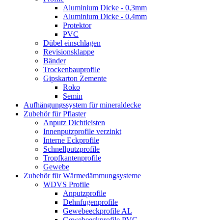
Aluminium Dicke - 0,3mm
Aluminium Dicke - 0,4mm
Protektor
PVC
Dübel einschlagen
Revisionsklappe
Bänder
Trockenbauprofile
Gipskarton Zemente
Roko
Semin
Aufhängungssystem für mineraldecke
Zubehör für Pflaster
Anputz Dichtleisten
Innenputzprofile verzinkt
Interne Eckprofile
Schnellputzprofile
Tropfkantenprofile
Gewebe
Zubehör für Wärmedämmungsysteme
WDVS Profile
Anputzprofile
Dehnfugenprofile
Gewebeeckprofile AL
Gewebeeckprofile PVC