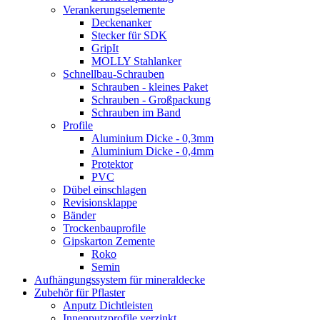
Verankerungselemente
Deckenanker
Stecker für SDK
GripIt
MOLLY Stahlanker
Schnellbau-Schrauben
Schrauben - kleines Paket
Schrauben - Großpackung
Schrauben im Band
Profile
Aluminium Dicke - 0,3mm
Aluminium Dicke - 0,4mm
Protektor
PVC
Dübel einschlagen
Revisionsklappe
Bänder
Trockenbauprofile
Gipskarton Zemente
Roko
Semin
Aufhängungssystem für mineraldecke
Zubehör für Pflaster
Anputz Dichtleisten
Innenputzprofile verzinkt