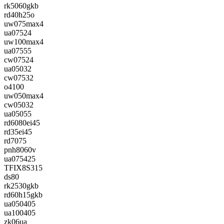
rk5060gkb
rd40h25o
uw075max4
ua07524
uw100max4
ua07555
cw07524
ua05032
cw07532
o4100
uw050max4
cw05032
ua05055
rd6080ei45
rd35ei45
rd7075
pnh8060v
ua075425
TFIX8S315
ds80
rk2530gkb
rd60h15gkb
ua050405
ua100405
zk06ua