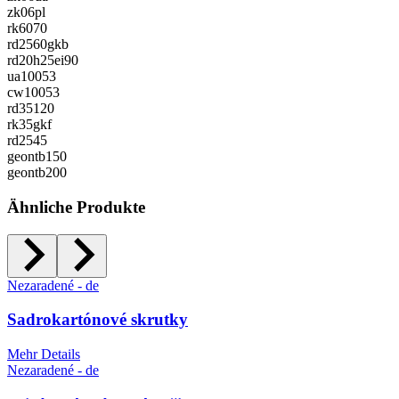
zk06pl
rk6070
rd2560gkb
rd20h25ei90
ua10053
cw10053
rd35120
rk35gkf
rd2545
geontb150
geontb200
Ähnliche Produkte
Nezaradené - de
Sadrokartónové skrutky
Mehr Details
Nezaradené - de