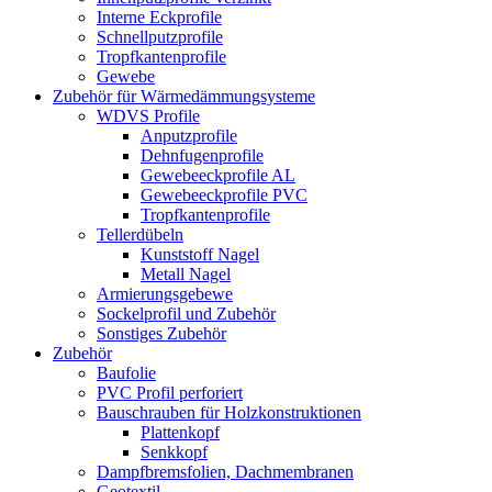
Interne Eckprofile
Schnellputzprofile
Tropfkantenprofile
Gewebe
Zubehör für Wärmedämmungsysteme
WDVS Profile
Anputzprofile
Dehnfugenprofile
Gewebeeckprofile AL
Gewebeeckprofile PVC
Tropfkantenprofile
Tellerdübeln
Kunststoff Nagel
Metall Nagel
Armierungsgebewe
Sockelprofil und Zubehör
Sonstiges Zubehör
Zubehör
Baufolie
PVC Profil perforiert
Bauschrauben für Holzkonstruktionen
Plattenkopf
Senkkopf
Dampfbremsfolien, Dachmembranen
Geotextil