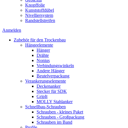
Knopffolie
Kunststoffdübel
Nivelliersystem
Randstellstreifen
Anmelden
Zubehör für den Trockenbau
Hängeelemente
Hänger
Drähte
Nonius
Verbindungswinkeln
Andere Hänger
Beutelverpackung
Verankerungselemente
Deckenanker
Stecker für SDK
GripIt
MOLLY Stahlanker
Schnellbau-Schrauben
Schrauben - kleines Paket
Schrauben - Großpackung
Schrauben im Band
Profile