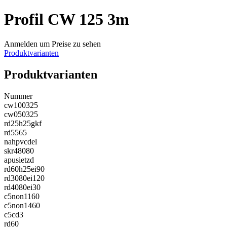
Profil CW 125 3m
Anmelden um Preise zu sehen
Produktvarianten
Produktvarianten
Nummer
cw100325
cw050325
rd25h25gkf
rd5565
nahpvcdel
skr48080
apusietzd
rd60h25ei90
rd3080ei120
rd4080ei30
c5non1160
c5non1460
c5cd3
rd60