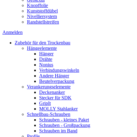
Knopffolie
Kunststoffdübel
Nivelliersystem
Randstellstreifen
Anmelden
Zubehör für den Trockenbau
Hängeelemente
Hänger
Drähte
Nonius
Verbindungswinkeln
Andere Hänger
Beutelverpackung
Verankerungselemente
Deckenanker
Stecker für SDK
GripIt
MOLLY Stahlanker
Schnellbau-Schrauben
Schrauben - kleines Paket
Schrauben - Großpackung
Schrauben im Band
Profile