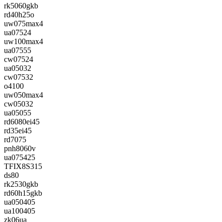
rk5060gkb
rd40h25o
uw075max4
ua07524
uw100max4
ua07555
cw07524
ua05032
cw07532
o4100
uw050max4
cw05032
ua05055
rd6080ei45
rd35ei45
rd7075
pnh8060v
ua075425
TFIX8S315
ds80
rk2530gkb
rd60h15gkb
ua050405
ua100405
zk06ua