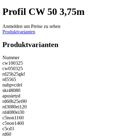
Profil CW 50 3,75m
Anmelden um Preise zu sehen
Produktvarianten
Produktvarianten
Nummer
cw100325
cw050325
rd25h25gkf
rd5565
nahpvcdel
skr48080
apusietzd
rd60h25ei90
rd3080ei120
rd4080ei30
c5non1160
c5non1460
c5cd3
rd60