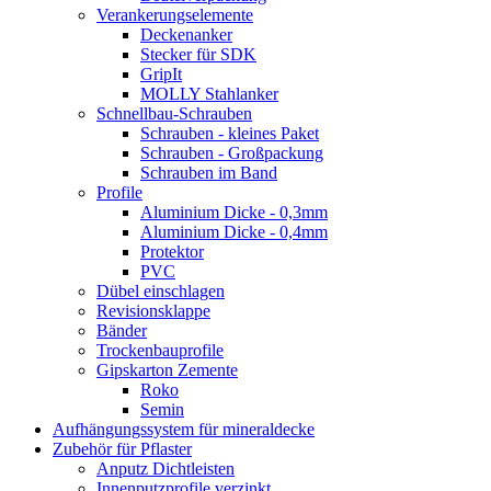
Verankerungselemente
Deckenanker
Stecker für SDK
GripIt
MOLLY Stahlanker
Schnellbau-Schrauben
Schrauben - kleines Paket
Schrauben - Großpackung
Schrauben im Band
Profile
Aluminium Dicke - 0,3mm
Aluminium Dicke - 0,4mm
Protektor
PVC
Dübel einschlagen
Revisionsklappe
Bänder
Trockenbauprofile
Gipskarton Zemente
Roko
Semin
Aufhängungssystem für mineraldecke
Zubehör für Pflaster
Anputz Dichtleisten
Innenputzprofile verzinkt