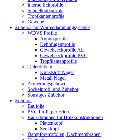
Interne Eckprofile
Schnellputzprofile
Tropfkantenprofile
Gewebe
Zubehör für Wärmedämmungsysteme
WDVS Profile
Anputzprofile
Dehnfugenprofile
Gewebeeckprofile AL
Gewebeeckprofile PVC
Tropfkantenprofile
Tellerdübeln
Kunststoff Nagel
Metall Nagel
Armierungsgebewe
Sockelprofil und Zubehör
Sonstiges Zubehör
Zubehör
Baufolie
PVC Profil perforiert
Bauschrauben für Holzkonstruktionen
Plattenkopf
Senkkopf
Dampfbremsfolien, Dachmembranen
Geotextil