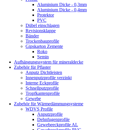
Aluminium Dicke - 0,3mm
Aluminium Dicke - 0,4mm
Protektor
PVC
Dübel einschlagen
Revisionsklappe
Bänder
Trockenbauprofile
Gipskarton Zemente
Roko
Semin
Aufhängungssystem für mineraldecke
Zubehör für Pflaster
Anputz Dichtleisten
Innenputzprofile verzinkt
Interne Eckprofile
Schnellputzprofile
Tropfkantenprofile
Gewebe
Zubehör für Wärmedämmungsysteme
WDVS Profile
Anputzprofile
Dehnfugenprofile
Gewebeeckprofile AL
Gewebeeckprofile PVC