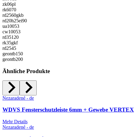
zk06pl
rk6070
rd2560gkb
rd20h25ei90
ua10053
cw10053
rd35120
rk35gkf
rd2545
geontb150
geontb200
Ähnliche Produkte
Nezaradené - de
WDVS Fensterschutzleiste 6mm + Gewebe VERTEX
Mehr Details
Nezaradené - de