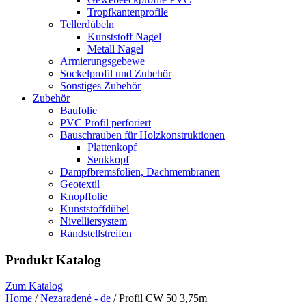
Tropfkantenprofile
Tellerdübeln
Kunststoff Nagel
Metall Nagel
Armierungsgebewe
Sockelprofil und Zubehör
Sonstiges Zubehör
Zubehör
Baufolie
PVC Profil perforiert
Bauschrauben für Holzkonstruktionen
Plattenkopf
Senkkopf
Dampfbremsfolien, Dachmembranen
Geotextil
Knopffolie
Kunststoffdübel
Nivelliersystem
Randstellstreifen
Produkt Katalog
Zum Katalog
Home
/
Nezaradené - de
/ Profil CW 50 3,75m