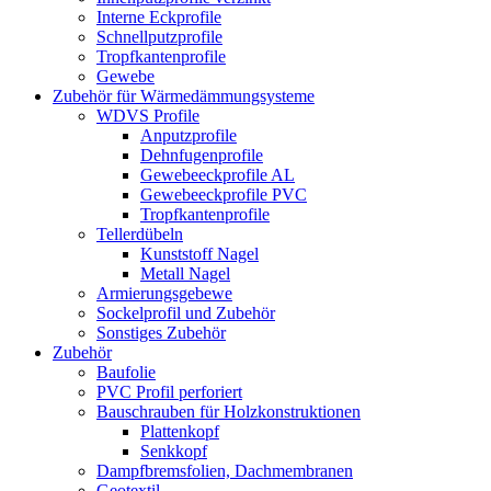
Interne Eckprofile
Schnellputzprofile
Tropfkantenprofile
Gewebe
Zubehör für Wärmedämmungsysteme
WDVS Profile
Anputzprofile
Dehnfugenprofile
Gewebeeckprofile AL
Gewebeeckprofile PVC
Tropfkantenprofile
Tellerdübeln
Kunststoff Nagel
Metall Nagel
Armierungsgebewe
Sockelprofil und Zubehör
Sonstiges Zubehör
Zubehör
Baufolie
PVC Profil perforiert
Bauschrauben für Holzkonstruktionen
Plattenkopf
Senkkopf
Dampfbremsfolien, Dachmembranen
Geotextil