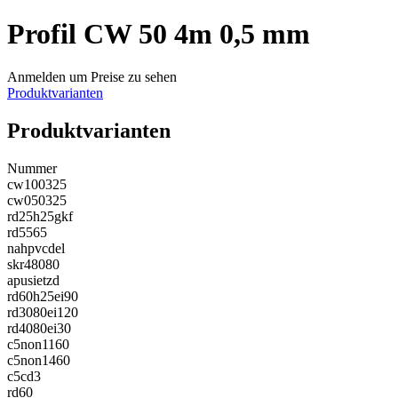
Profil CW 50 4m 0,5 mm
Anmelden um Preise zu sehen
Produktvarianten
Produktvarianten
Nummer
cw100325
cw050325
rd25h25gkf
rd5565
nahpvcdel
skr48080
apusietzd
rd60h25ei90
rd3080ei120
rd4080ei30
c5non1160
c5non1460
c5cd3
rd60