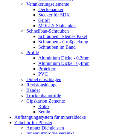
Verankerungselemente
Deckenanker
Stecker für SDK
GripIt
MOLLY Stahlanker
Schnellbau-Schrauben
Schrauben - kleines Paket
Schrauben - Großpackung
Schrauben im Band
Profile
Aluminium Dicke - 0,3mm
Aluminium Dicke - 0,4mm
Protektor
PVC
Dübel einschlagen
Revisionsklappe
Bänder
Trockenbauprofile
Gipskarton Zemente
Roko
Semin
Aufhängungssystem für mineraldecke
Zubehör für Pflaster
Anputz Dichtleisten
Innenputzprofile verzinkt