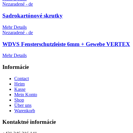
Nezaradené - de
Sadrokartónové skrutky
Mehr Details
Nezaradené - de
WDVS Fensterschutzleiste 6mm + Gewebe VERTEX
Mehr Details
Informácie
Contact
Heim
Kasse
Mein Konto
Shop
Über uns
Warenkorb
Kontaktné informácie