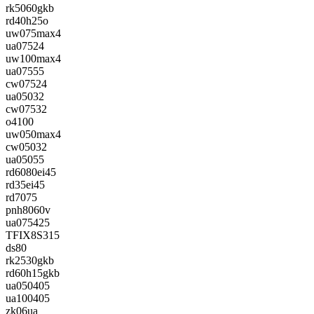
rk5060gkb
rd40h25o
uw075max4
ua07524
uw100max4
ua07555
cw07524
ua05032
cw07532
o4100
uw050max4
cw05032
ua05055
rd6080ei45
rd35ei45
rd7075
pnh8060v
ua075425
TFIX8S315
ds80
rk2530gkb
rd60h15gkb
ua050405
ua100405
zk06ua