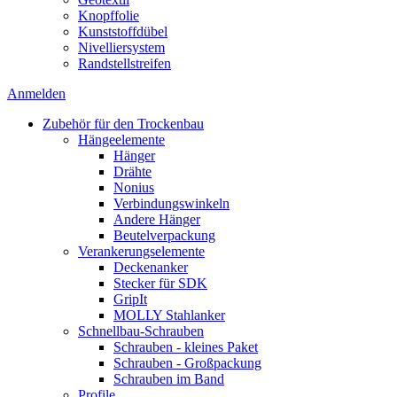
Knopffolie
Kunststoffdübel
Nivelliersystem
Randstellstreifen
Anmelden
Zubehör für den Trockenbau
Hängeelemente
Hänger
Drähte
Nonius
Verbindungswinkeln
Andere Hänger
Beutelverpackung
Verankerungselemente
Deckenanker
Stecker für SDK
GripIt
MOLLY Stahlanker
Schnellbau-Schrauben
Schrauben - kleines Paket
Schrauben - Großpackung
Schrauben im Band
Profile