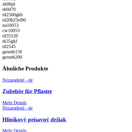
zk06pl
rk6070
rd2560gkb
rd20h25ei90
ua10053
cw10053
rd35120
rk35gkf
rd2545
geontb150
geontb200
Ähnliche Produkte
Nezaradené - de
Zubehör für Pflaster
Mehr Details
Nezaradené - de
Hliníkový prísavný držiak
Mehr Details