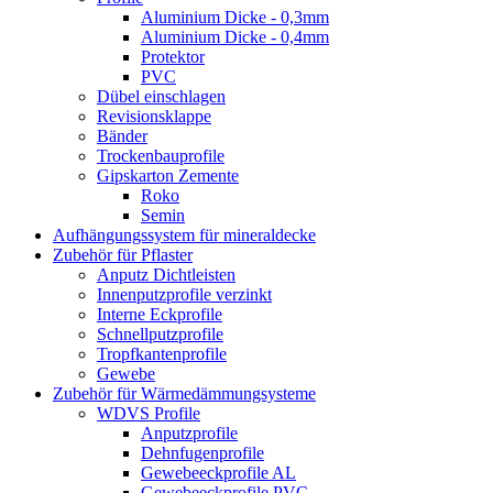
Aluminium Dicke - 0,3mm
Aluminium Dicke - 0,4mm
Protektor
PVC
Dübel einschlagen
Revisionsklappe
Bänder
Trockenbauprofile
Gipskarton Zemente
Roko
Semin
Aufhängungssystem für mineraldecke
Zubehör für Pflaster
Anputz Dichtleisten
Innenputzprofile verzinkt
Interne Eckprofile
Schnellputzprofile
Tropfkantenprofile
Gewebe
Zubehör für Wärmedämmungsysteme
WDVS Profile
Anputzprofile
Dehnfugenprofile
Gewebeeckprofile AL
Gewebeeckprofile PVC