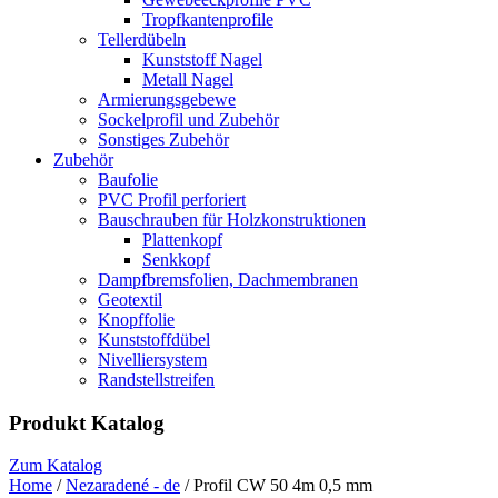
Tropfkantenprofile
Tellerdübeln
Kunststoff Nagel
Metall Nagel
Armierungsgebewe
Sockelprofil und Zubehör
Sonstiges Zubehör
Zubehör
Baufolie
PVC Profil perforiert
Bauschrauben für Holzkonstruktionen
Plattenkopf
Senkkopf
Dampfbremsfolien, Dachmembranen
Geotextil
Knopffolie
Kunststoffdübel
Nivelliersystem
Randstellstreifen
Produkt Katalog
Zum Katalog
Home
/
Nezaradené - de
/ Profil CW 50 4m 0,5 mm