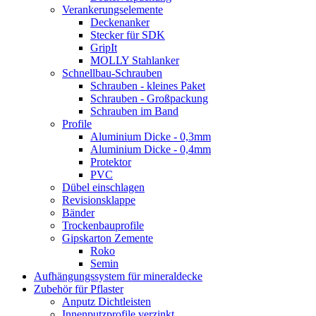
Verankerungselemente
Deckenanker
Stecker für SDK
GripIt
MOLLY Stahlanker
Schnellbau-Schrauben
Schrauben - kleines Paket
Schrauben - Großpackung
Schrauben im Band
Profile
Aluminium Dicke - 0,3mm
Aluminium Dicke - 0,4mm
Protektor
PVC
Dübel einschlagen
Revisionsklappe
Bänder
Trockenbauprofile
Gipskarton Zemente
Roko
Semin
Aufhängungssystem für mineraldecke
Zubehör für Pflaster
Anputz Dichtleisten
Innenputzprofile verzinkt