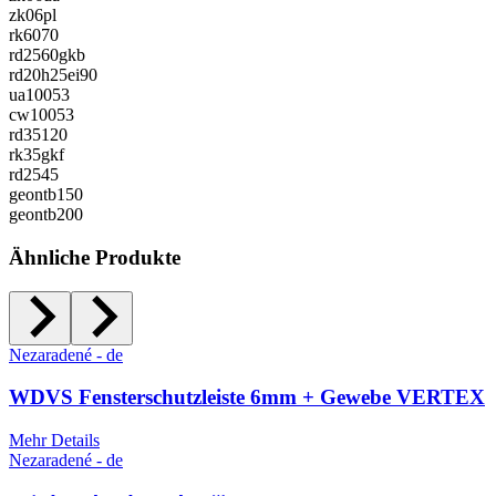
zk06pl
rk6070
rd2560gkb
rd20h25ei90
ua10053
cw10053
rd35120
rk35gkf
rd2545
geontb150
geontb200
Ähnliche Produkte
Nezaradené - de
WDVS Fensterschutzleiste 6mm + Gewebe VERTEX
Mehr Details
Nezaradené - de