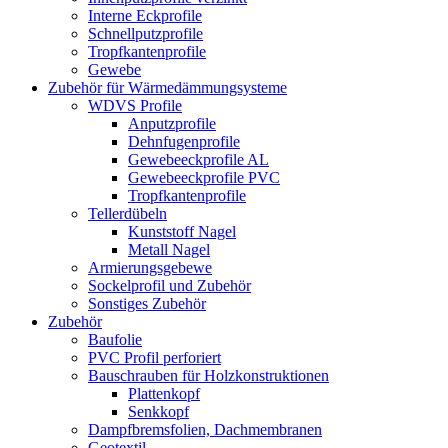
Interne Eckprofile
Schnellputzprofile
Tropfkantenprofile
Gewebe
Zubehör für Wärmedämmungsysteme
WDVS Profile
Anputzprofile
Dehnfugenprofile
Gewebeeckprofile AL
Gewebeeckprofile PVC
Tropfkantenprofile
Tellerdübeln
Kunststoff Nagel
Metall Nagel
Armierungsgebewe
Sockelprofil und Zubehör
Sonstiges Zubehör
Zubehör
Baufolie
PVC Profil perforiert
Bauschrauben für Holzkonstruktionen
Plattenkopf
Senkkopf
Dampfbremsfolien, Dachmembranen
Geotextil