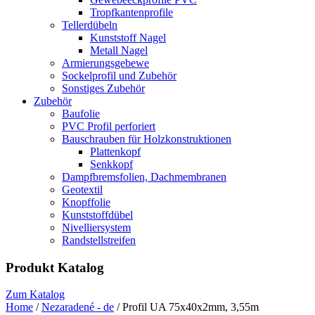
Tropfkantenprofile
Tellerdübeln
Kunststoff Nagel
Metall Nagel
Armierungsgebewe
Sockelprofil und Zubehör
Sonstiges Zubehör
Zubehör
Baufolie
PVC Profil perforiert
Bauschrauben für Holzkonstruktionen
Plattenkopf
Senkkopf
Dampfbremsfolien, Dachmembranen
Geotextil
Knopffolie
Kunststoffdübel
Nivelliersystem
Randstellstreifen
Produkt Katalog
Zum Katalog
Home
/
Nezaradené - de
/ Profil UA 75x40x2mm, 3,55m