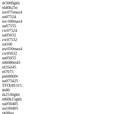
rk5060gkb
rd40h25o
uw075max4
ua07524
uw100max4
ua07555
cw07524
ua05032
cw07532
o4100
uw050max4
cw05032
ua05055
rd6080ei45
rd35ei45
rd7075
pnh8060v
ua075425
TFIX8S315
ds80
rk2530gkb
rd60h15gkb
ua050405
ua100405
zk06ua