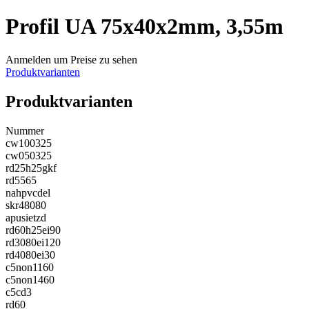
Profil UA 75x40x2mm, 3,55m
Anmelden um Preise zu sehen
Produktvarianten
Produktvarianten
Nummer
cw100325
cw050325
rd25h25gkf
rd5565
nahpvcdel
skr48080
apusietzd
rd60h25ei90
rd3080ei120
rd4080ei30
c5non1160
c5non1460
c5cd3
rd60