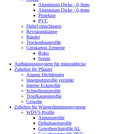
Aluminium Dicke - 0,3mm
Aluminium Dicke - 0,4mm
Protektor
PVC
Dübel einschlagen
Revisionsklappe
Bänder
Trockenbauprofile
Gipskarton Zemente
Roko
Semin
Aufhängungssystem für mineraldecke
Zubehör für Pflaster
Anputz Dichtleisten
Innenputzprofile verzinkt
Interne Eckprofile
Schnellputzprofile
Tropfkantenprofile
Gewebe
Zubehör für Wärmedämmungsysteme
WDVS Profile
Anputzprofile
Dehnfugenprofile
Gewebeeckprofile AL
Gewebeeckprofile PVC