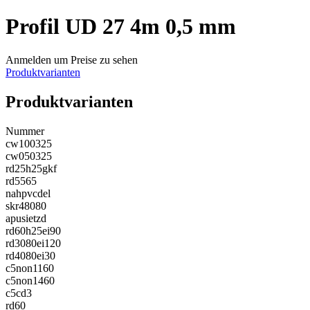
Profil UD 27 4m 0,5 mm
Anmelden um Preise zu sehen
Produktvarianten
Produktvarianten
Nummer
cw100325
cw050325
rd25h25gkf
rd5565
nahpvcdel
skr48080
apusietzd
rd60h25ei90
rd3080ei120
rd4080ei30
c5non1160
c5non1460
c5cd3
rd60