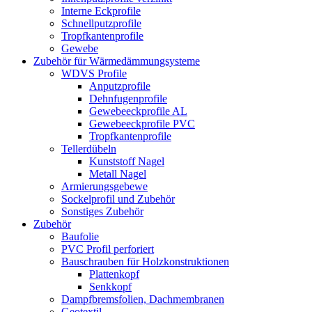
Interne Eckprofile
Schnellputzprofile
Tropfkantenprofile
Gewebe
Zubehör für Wärmedämmungsysteme
WDVS Profile
Anputzprofile
Dehnfugenprofile
Gewebeeckprofile AL
Gewebeeckprofile PVC
Tropfkantenprofile
Tellerdübeln
Kunststoff Nagel
Metall Nagel
Armierungsgebewe
Sockelprofil und Zubehör
Sonstiges Zubehör
Zubehör
Baufolie
PVC Profil perforiert
Bauschrauben für Holzkonstruktionen
Plattenkopf
Senkkopf
Dampfbremsfolien, Dachmembranen
Geotextil