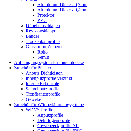
Aluminium Dicke - 0,3mm
Aluminium Dicke - 0,4mm
Protektor
PVC
Dübel einschlagen
Revisionsklappe
Bänder
Trockenbauprofile
Gipskarton Zemente
Roko
Semin
Aufhängungssystem für mineraldecke
Zubehör für Pflaster
Anputz Dichtleisten
Innenputzprofile verzinkt
Interne Eckprofile
Schnellputzprofile
Tropfkantenprofile
Gewebe
Zubehör für Wärmedämmungsysteme
WDVS Profile
Anputzprofile
Dehnfugenprofile
Gewebeeckprofile AL
Gewebeeckprofile PVC