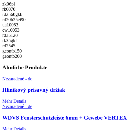
zk06pl
rk6070
rd2560gkb
rd20h25ei90
ua10053
cw10053
rd35120
rk35gkf
rd2545
geontb150
geontb200
Ähnliche Produkte
Nezaradené - de
Hliníkový prísavný držiak
Mehr Details
Nezaradené - de
WDVS Fensterschutzleiste 6mm + Gewebe VERTEX
Mehr Details