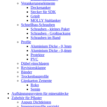
Verankerungselemente
Deckenanker
Stecker für SDK
GripIt
MOLLY Stahlanker
Schnellbau-Schrauben
Schrauben - kleines Paket
Schrauben - Großpackung
Schrauben im Band
Profile
Aluminium Dicke - 0,3mm
Aluminium Dicke - 0,4mm
Protektor
PVC
Dübel einschlagen
Revisionsklappe
Bänder
Trockenbauprofile
Gipskarton Zemente
Roko
Semin
Aufhängungssystem für mineraldecke
Zubehör für Pflaster
Anputz Dichtleisten
Innenputzprofile verzinkt