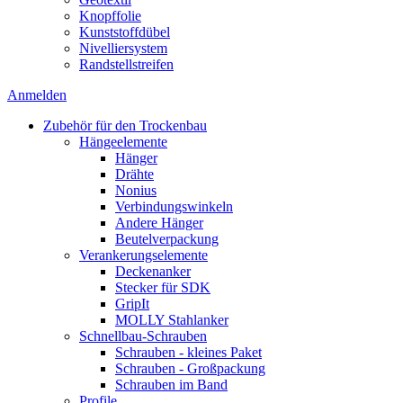
Knopffolie
Kunststoffdübel
Nivelliersystem
Randstellstreifen
Anmelden
Zubehör für den Trockenbau
Hängeelemente
Hänger
Drähte
Nonius
Verbindungswinkeln
Andere Hänger
Beutelverpackung
Verankerungselemente
Deckenanker
Stecker für SDK
GripIt
MOLLY Stahlanker
Schnellbau-Schrauben
Schrauben - kleines Paket
Schrauben - Großpackung
Schrauben im Band
Profile