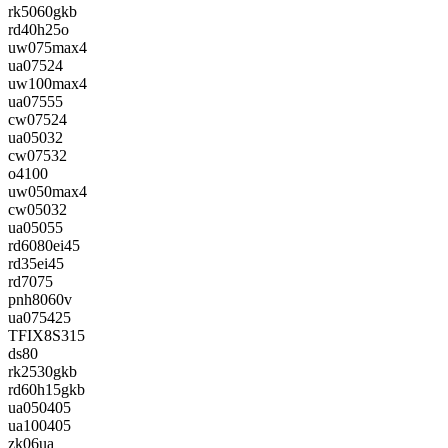
rk5060gkb
rd40h25o
uw075max4
ua07524
uw100max4
ua07555
cw07524
ua05032
cw07532
o4100
uw050max4
cw05032
ua05055
rd6080ei45
rd35ei45
rd7075
pnh8060v
ua075425
TFIX8S315
ds80
rk2530gkb
rd60h15gkb
ua050405
ua100405
zk06ua