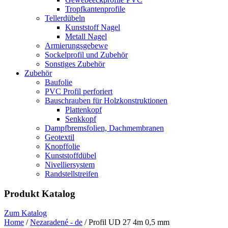
Tropfkantenprofile
Tellerdübeln
Kunststoff Nagel
Metall Nagel
Armierungsgebewe
Sockelprofil und Zubehör
Sonstiges Zubehör
Zubehör
Baufolie
PVC Profil perforiert
Bauschrauben für Holzkonstruktionen
Plattenkopf
Senkkopf
Dampfbremsfolien, Dachmembranen
Geotextil
Knopffolie
Kunststoffdübel
Nivelliersystem
Randstellstreifen
Produkt Katalog
Zum Katalog
Home
/
Nezaradené - de
/ Profil UD 27 4m 0,5 mm