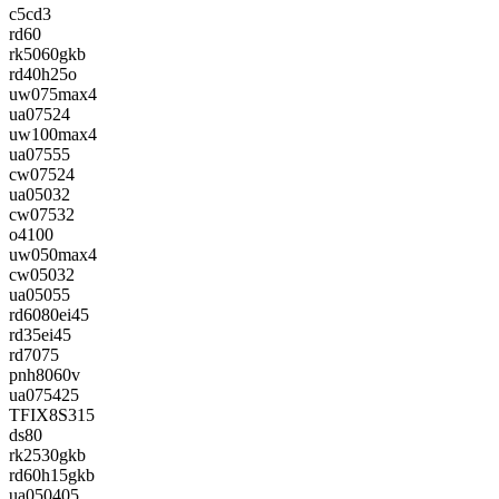
c5cd3
rd60
rk5060gkb
rd40h25o
uw075max4
ua07524
uw100max4
ua07555
cw07524
ua05032
cw07532
o4100
uw050max4
cw05032
ua05055
rd6080ei45
rd35ei45
rd7075
pnh8060v
ua075425
TFIX8S315
ds80
rk2530gkb
rd60h15gkb
ua050405