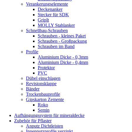
Verankerungselemente
Deckenanker
Stecker für SDK
GripIt
MOLLY Stahlanker
Schnellbau-Schrauben
Schrauben - kleines Paket
Schrauben - Großpackung
Schrauben im Band
Profile
Aluminium Dicke - 0,3mm
Aluminium Dicke - 0,4mm
Protektor
PVC
Dübel einschlagen
Revisionsklappe
Bänder
Trockenbauprofile
Gipskarton Zemente
Roko
Semin
Aufhängungssystem für mineraldecke
Zubehör für Pflaster
Anputz Dichtleisten
Innenputzprofile verzinkt