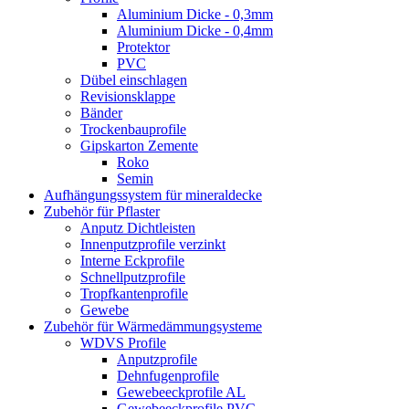
Aluminium Dicke - 0,3mm
Aluminium Dicke - 0,4mm
Protektor
PVC
Dübel einschlagen
Revisionsklappe
Bänder
Trockenbauprofile
Gipskarton Zemente
Roko
Semin
Aufhängungssystem für mineraldecke
Zubehör für Pflaster
Anputz Dichtleisten
Innenputzprofile verzinkt
Interne Eckprofile
Schnellputzprofile
Tropfkantenprofile
Gewebe
Zubehör für Wärmedämmungsysteme
WDVS Profile
Anputzprofile
Dehnfugenprofile
Gewebeeckprofile AL
Gewebeeckprofile PVC