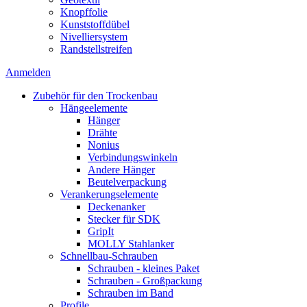
Knopffolie
Kunststoffdübel
Nivelliersystem
Randstellstreifen
Anmelden
Zubehör für den Trockenbau
Hängeelemente
Hänger
Drähte
Nonius
Verbindungswinkeln
Andere Hänger
Beutelverpackung
Verankerungselemente
Deckenanker
Stecker für SDK
GripIt
MOLLY Stahlanker
Schnellbau-Schrauben
Schrauben - kleines Paket
Schrauben - Großpackung
Schrauben im Band
Profile