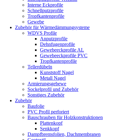
Interne Eckprofile
Schnellputzprofile
Tropfkantenprofile
Gewebe
Zubehör für Wärmedämmungsysteme
WDVS Profile
Anputzprofile
Dehnfugenprofile
Gewebeeckprofile AL
Gewebeeckprofile PVC
Tropfkantenprofile
Tellerdübeln
Kunststoff Nagel
Metall Nagel
Armierungsgebewe
Sockelprofil und Zubehör
Sonstiges Zubehör
Zubehör
Baufolie
PVC Profil perforiert
Bauschrauben für Holzkonstruktionen
Plattenkopf
Senkkopf
Dampfbremsfolien, Dachmembranen
Geotextil