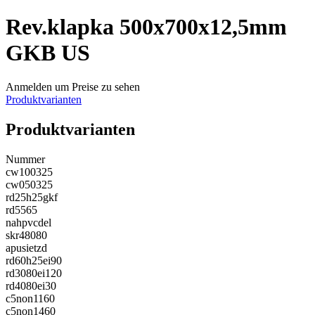
Rev.klapka 500x700x12,5mm
GKB US
Anmelden um Preise zu sehen
Produktvarianten
Produktvarianten
Nummer
cw100325
cw050325
rd25h25gkf
rd5565
nahpvcdel
skr48080
apusietzd
rd60h25ei90
rd3080ei120
rd4080ei30
c5non1160
c5non1460