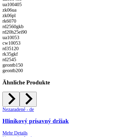
ua100405
zk06ua
zk06pl
rk6070
rd2560gkb
rd20h25ei90
ua10053
cw10053
rd35120
rk35gkf
rd2545
geontb150
geontb200
Ähnliche Produkte
Nezaradené - de
Hliníkový prísavný držiak
Mehr Details