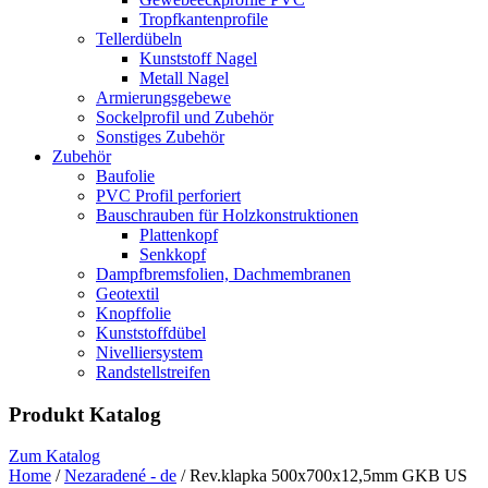
Tropfkantenprofile
Tellerdübeln
Kunststoff Nagel
Metall Nagel
Armierungsgebewe
Sockelprofil und Zubehör
Sonstiges Zubehör
Zubehör
Baufolie
PVC Profil perforiert
Bauschrauben für Holzkonstruktionen
Plattenkopf
Senkkopf
Dampfbremsfolien, Dachmembranen
Geotextil
Knopffolie
Kunststoffdübel
Nivelliersystem
Randstellstreifen
Produkt Katalog
Zum Katalog
Home
/
Nezaradené - de
/ Rev.klapka 500x700x12,5mm GKB US