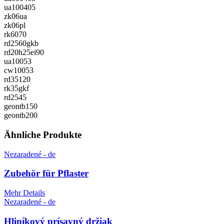
ua100405
zk06ua
zk06pl
rk6070
rd2560gkb
rd20h25ei90
ua10053
cw10053
rd35120
rk35gkf
rd2545
geontb150
geontb200
Ähnliche Produkte
Nezaradené - de
Zubehör für Pflaster
Mehr Details
Nezaradené - de
Hliníkový prísavný držiak