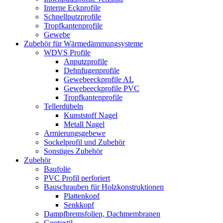
Interne Eckprofile
Schnellputzprofile
Tropfkantenprofile
Gewebe
Zubehör für Wärmedämmungsysteme
WDVS Profile
Anputzprofile
Dehnfugenprofile
Gewebeeckprofile AL
Gewebeeckprofile PVC
Tropfkantenprofile
Tellerdübeln
Kunststoff Nagel
Metall Nagel
Armierungsgebewe
Sockelprofil und Zubehör
Sonstiges Zubehör
Zubehör
Baufolie
PVC Profil perforiert
Bauschrauben für Holzkonstruktionen
Plattenkopf
Senkkopf
Dampfbremsfolien, Dachmembranen
Geotextil