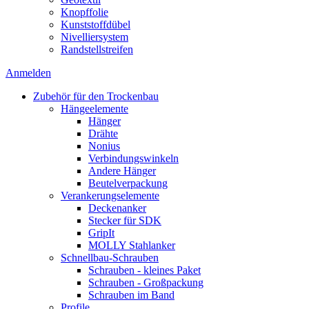
Knopffolie
Kunststoffdübel
Nivelliersystem
Randstellstreifen
Anmelden
Zubehör für den Trockenbau
Hängeelemente
Hänger
Drähte
Nonius
Verbindungswinkeln
Andere Hänger
Beutelverpackung
Verankerungselemente
Deckenanker
Stecker für SDK
GripIt
MOLLY Stahlanker
Schnellbau-Schrauben
Schrauben - kleines Paket
Schrauben - Großpackung
Schrauben im Band
Profile