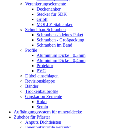
Verankerungselemente
Deckenanker
Stecker für SDK
GripIt
MOLLY Stahlanker
Schnellbau-Schrauben
Schrauben - kleines Paket
Schrauben - Großpackung
Schrauben im Band
Profile
Aluminium Dicke - 0,3mm
Aluminium Dicke - 0,4mm
Protektor
PVC
Dübel einschlagen
Revisionsklappe
Bänder
Trockenbauprofile
Gipskarton Zemente
Roko
Semin
Aufhängungssystem für mineraldecke
Zubehör für Pflaster
Anputz Dichtleisten
Innenputzprofile verzinkt