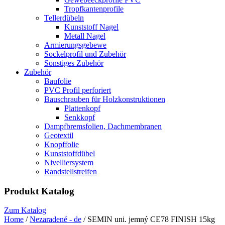
Tropfkantenprofile
Tellerdübeln
Kunststoff Nagel
Metall Nagel
Armierungsgebewe
Sockelprofil und Zubehör
Sonstiges Zubehör
Zubehör
Baufolie
PVC Profil perforiert
Bauschrauben für Holzkonstruktionen
Plattenkopf
Senkkopf
Dampfbremsfolien, Dachmembranen
Geotextil
Knopffolie
Kunststoffdübel
Nivelliersystem
Randstellstreifen
Produkt Katalog
Zum Katalog
Home
/
Nezaradené - de
/ SEMIN uni. jemný CE78 FINISH 15kg