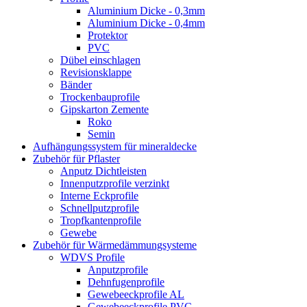
Aluminium Dicke - 0,3mm
Aluminium Dicke - 0,4mm
Protektor
PVC
Dübel einschlagen
Revisionsklappe
Bänder
Trockenbauprofile
Gipskarton Zemente
Roko
Semin
Aufhängungssystem für mineraldecke
Zubehör für Pflaster
Anputz Dichtleisten
Innenputzprofile verzinkt
Interne Eckprofile
Schnellputzprofile
Tropfkantenprofile
Gewebe
Zubehör für Wärmedämmungsysteme
WDVS Profile
Anputzprofile
Dehnfugenprofile
Gewebeeckprofile AL
Gewebeeckprofile PVC