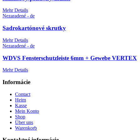
Mehr Details
Nezaradené - de
Sadrokartónové skrutky
Mehr Details
Nezaradené - de
WDVS Fensterschutzleiste 6mm + Gewebe VERTEX
Mehr Details
Informácie
Contact
Heim
Kasse
Mein Konto
Shop
Über uns
Warenkorb
Kontaktné informácie