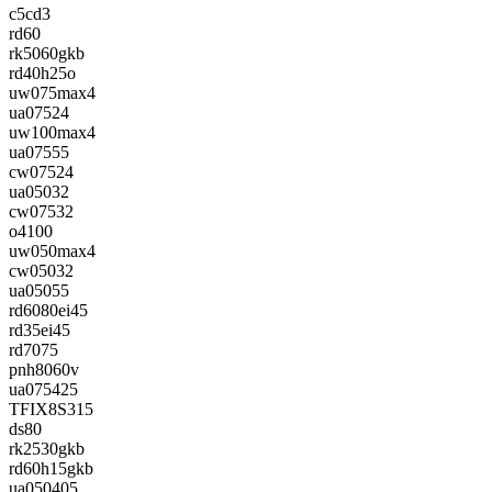
c5cd3
rd60
rk5060gkb
rd40h25o
uw075max4
ua07524
uw100max4
ua07555
cw07524
ua05032
cw07532
o4100
uw050max4
cw05032
ua05055
rd6080ei45
rd35ei45
rd7075
pnh8060v
ua075425
TFIX8S315
ds80
rk2530gkb
rd60h15gkb
ua050405