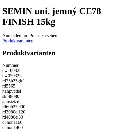
SEMIN uni. jemný CE78
FINISH 15kg
Anmelden um Preise zu sehen
Produktvarianten
Produktvarianten
Nummer
cw100325
cw050325
rd25h25gkf
rd5565
nahpvcdel
skr48080
apusietzd
rd60h25ei90
rd3080ei120
rd4080ei30
c5non1160
c5non1460