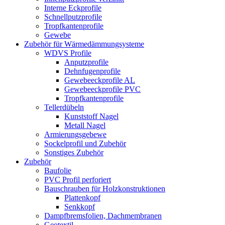
Interne Eckprofile
Schnellputzprofile
Tropfkantenprofile
Gewebe
Zubehör für Wärmedämmungsysteme
WDVS Profile
Anputzprofile
Dehnfugenprofile
Gewebeeckprofile AL
Gewebeeckprofile PVC
Tropfkantenprofile
Tellerdübeln
Kunststoff Nagel
Metall Nagel
Armierungsgebewe
Sockelprofil und Zubehör
Sonstiges Zubehör
Zubehör
Baufolie
PVC Profil perforiert
Bauschrauben für Holzkonstruktionen
Plattenkopf
Senkkopf
Dampfbremsfolien, Dachmembranen
Geotextil