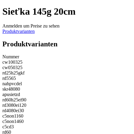
Sieťka 145g 20cm
Anmelden um Preise zu sehen
Produktvarianten
Produktvarianten
Nummer
cw100325
cw050325
rd25h25gkf
rd5565
nahpvcdel
skr48080
apusietzd
rd60h25ei90
rd3080ei120
rd4080ei30
c5non1160
c5non1460
c5cd3
rd60