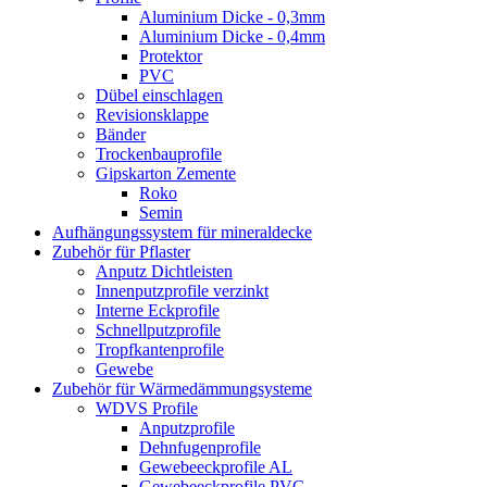
Aluminium Dicke - 0,3mm
Aluminium Dicke - 0,4mm
Protektor
PVC
Dübel einschlagen
Revisionsklappe
Bänder
Trockenbauprofile
Gipskarton Zemente
Roko
Semin
Aufhängungssystem für mineraldecke
Zubehör für Pflaster
Anputz Dichtleisten
Innenputzprofile verzinkt
Interne Eckprofile
Schnellputzprofile
Tropfkantenprofile
Gewebe
Zubehör für Wärmedämmungsysteme
WDVS Profile
Anputzprofile
Dehnfugenprofile
Gewebeeckprofile AL
Gewebeeckprofile PVC