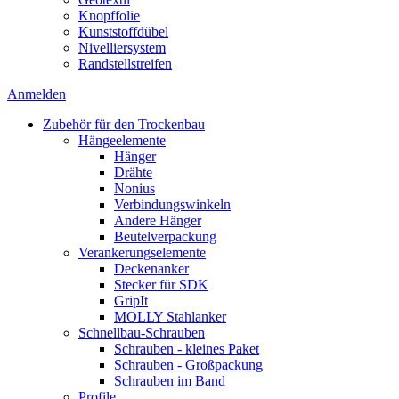
Knopffolie
Kunststoffdübel
Nivelliersystem
Randstellstreifen
Anmelden
Zubehör für den Trockenbau
Hängeelemente
Hänger
Drähte
Nonius
Verbindungswinkeln
Andere Hänger
Beutelverpackung
Verankerungselemente
Deckenanker
Stecker für SDK
GripIt
MOLLY Stahlanker
Schnellbau-Schrauben
Schrauben - kleines Paket
Schrauben - Großpackung
Schrauben im Band
Profile