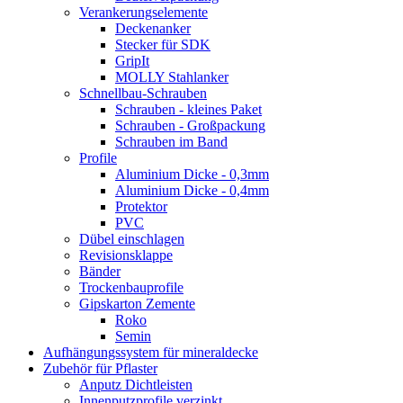
Verankerungselemente
Deckenanker
Stecker für SDK
GripIt
MOLLY Stahlanker
Schnellbau-Schrauben
Schrauben - kleines Paket
Schrauben - Großpackung
Schrauben im Band
Profile
Aluminium Dicke - 0,3mm
Aluminium Dicke - 0,4mm
Protektor
PVC
Dübel einschlagen
Revisionsklappe
Bänder
Trockenbauprofile
Gipskarton Zemente
Roko
Semin
Aufhängungssystem für mineraldecke
Zubehör für Pflaster
Anputz Dichtleisten
Innenputzprofile verzinkt