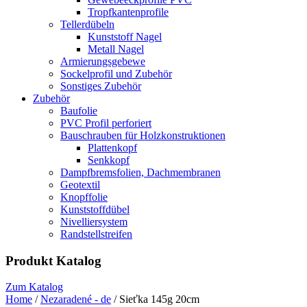
Tropfkantenprofile
Tellerdübeln
Kunststoff Nagel
Metall Nagel
Armierungsgebewe
Sockelprofil und Zubehör
Sonstiges Zubehör
Zubehör
Baufolie
PVC Profil perforiert
Bauschrauben für Holzkonstruktionen
Plattenkopf
Senkkopf
Dampfbremsfolien, Dachmembranen
Geotextil
Knopffolie
Kunststoffdübel
Nivelliersystem
Randstellstreifen
Produkt Katalog
Zum Katalog
Home
/
Nezaradené - de
/ Sieťka 145g 20cm