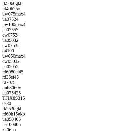
rk5060gkb
rd40h25o
uw075max4
ua07524
uw100max4
ua07555
cw07524
ua05032
cw07532
o4100
uw050max4
cw05032
ua05055
rd6080ei45
rd35ei45
rd7075
pnh8060v
ua075425
TFIX8S315
ds80
rk2530gkb
rd60h15gkb
ua050405
ua100405
zk06ua