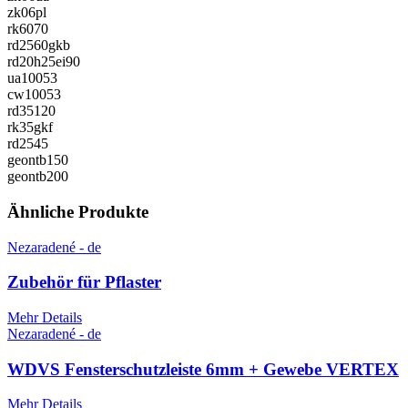
zk06pl
rk6070
rd2560gkb
rd20h25ei90
ua10053
cw10053
rd35120
rk35gkf
rd2545
geontb150
geontb200
Ähnliche Produkte
Nezaradené - de
Zubehör für Pflaster
Mehr Details
Nezaradené - de
WDVS Fensterschutzleiste 6mm + Gewebe VERTEX
Mehr Details