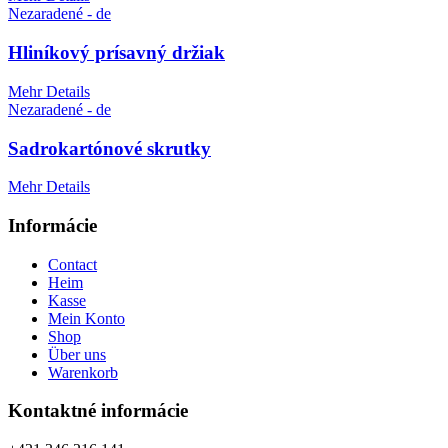
Nezaradené - de
Hliníkový prísavný držiak
Mehr Details
Nezaradené - de
Sadrokartónové skrutky
Mehr Details
Informácie
Contact
Heim
Kasse
Mein Konto
Shop
Über uns
Warenkorb
Kontaktné informácie