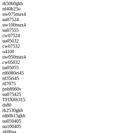
rk5060gkb
rd40h25o
uw075max4
ua07524
uw100max4
ua07555
cw07524
ua05032
cw07532
o4100
uw050max4
cw05032
ua05055
rd6080ei45
rd35ei45
rd7075
pnh8060v
ua075425
TFIX8S315
ds80
rk2530gkb
rd60h15gkb
ua050405
ua100405
zk06ua