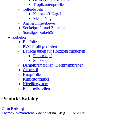
Tropfkantenprofile
Tellerdübeln
Kunststoff Nagel
Metall Nagel
Armierungsgebewe
Sockelprofil und Zubehör
Sonstiges Zubehör
Zubehör
Baufolie
PVC Profil perforiert
Bauschrauben für Holzkonstruktionen
Plattenkopf
Senkkopf
Dampfbremsfolien, Dachmembranen
Geotextil
Knopffolie
Kunststoffdübel
Nivelliersystem
Randstellstreifen
Produkt Katalog
Zum Katalog
Home
/
Nezaradené - de
/ Sieťka 145g, ETAG004