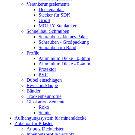
Verankerungselemente
Deckenanker
Stecker für SDK
GripIt
MOLLY Stahlanker
Schnellbau-Schrauben
Schrauben - kleines Paket
Schrauben - Großpackung
Schrauben im Band
Profile
Aluminium Dicke - 0,3mm
Aluminium Dicke - 0,4mm
Protektor
PVC
Dübel einschlagen
Revisionsklappe
Bänder
Trockenbauprofile
Gipskarton Zemente
Roko
Semin
Aufhängungssystem für mineraldecke
Zubehör für Pflaster
Anputz Dichtleisten
Innenputzprofile verzinkt