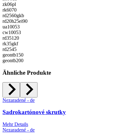
zk06pl
rk6070
rd2560gkb
rd20h25ei90
ua10053
cw10053
rd35120
rk35gkf
rd2545
geontb150
geontb200
Ähnliche Produkte
Nezaradené - de
Sadrokartónové skrutky
Mehr Details
Nezaradené - de