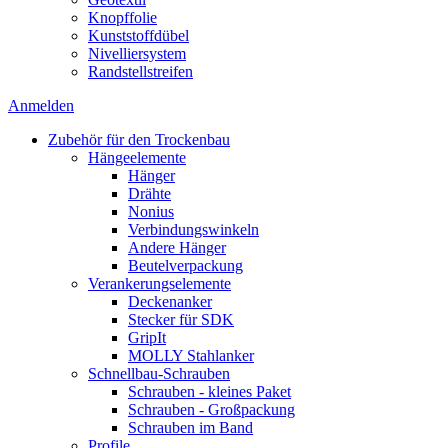
Knopffolie
Kunststoffdübel
Nivelliersystem
Randstellstreifen
Anmelden
Zubehör für den Trockenbau
Hängeelemente
Hänger
Drähte
Nonius
Verbindungswinkeln
Andere Hänger
Beutelverpackung
Verankerungselemente
Deckenanker
Stecker für SDK
GripIt
MOLLY Stahlanker
Schnellbau-Schrauben
Schrauben - kleines Paket
Schrauben - Großpackung
Schrauben im Band
Profile