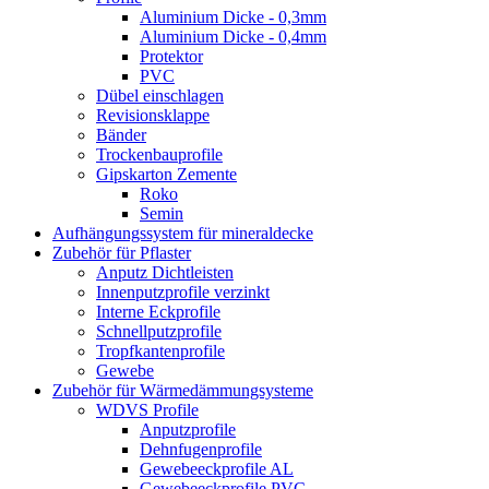
Aluminium Dicke - 0,3mm
Aluminium Dicke - 0,4mm
Protektor
PVC
Dübel einschlagen
Revisionsklappe
Bänder
Trockenbauprofile
Gipskarton Zemente
Roko
Semin
Aufhängungssystem für mineraldecke
Zubehör für Pflaster
Anputz Dichtleisten
Innenputzprofile verzinkt
Interne Eckprofile
Schnellputzprofile
Tropfkantenprofile
Gewebe
Zubehör für Wärmedämmungsysteme
WDVS Profile
Anputzprofile
Dehnfugenprofile
Gewebeeckprofile AL
Gewebeeckprofile PVC