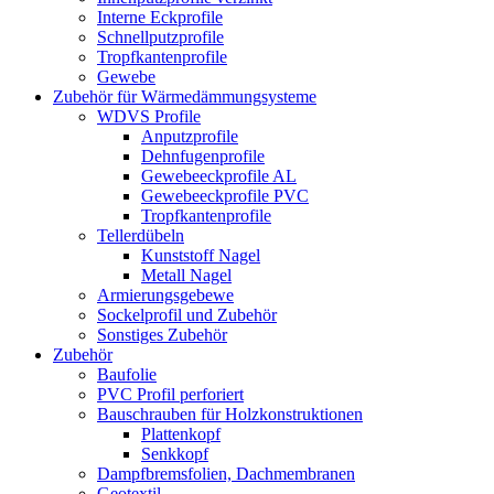
Interne Eckprofile
Schnellputzprofile
Tropfkantenprofile
Gewebe
Zubehör für Wärmedämmungsysteme
WDVS Profile
Anputzprofile
Dehnfugenprofile
Gewebeeckprofile AL
Gewebeeckprofile PVC
Tropfkantenprofile
Tellerdübeln
Kunststoff Nagel
Metall Nagel
Armierungsgebewe
Sockelprofil und Zubehör
Sonstiges Zubehör
Zubehör
Baufolie
PVC Profil perforiert
Bauschrauben für Holzkonstruktionen
Plattenkopf
Senkkopf
Dampfbremsfolien, Dachmembranen
Geotextil