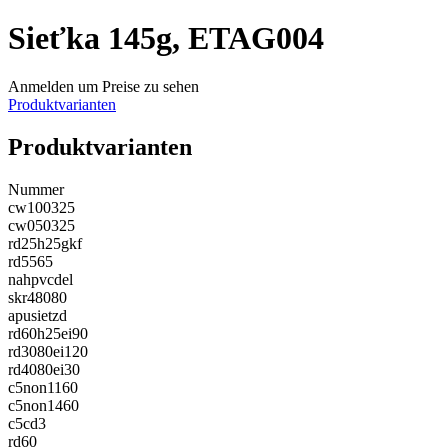
Sieťka 145g, ETAG004
Anmelden um Preise zu sehen
Produktvarianten
Produktvarianten
Nummer
cw100325
cw050325
rd25h25gkf
rd5565
nahpvcdel
skr48080
apusietzd
rd60h25ei90
rd3080ei120
rd4080ei30
c5non1160
c5non1460
c5cd3
rd60