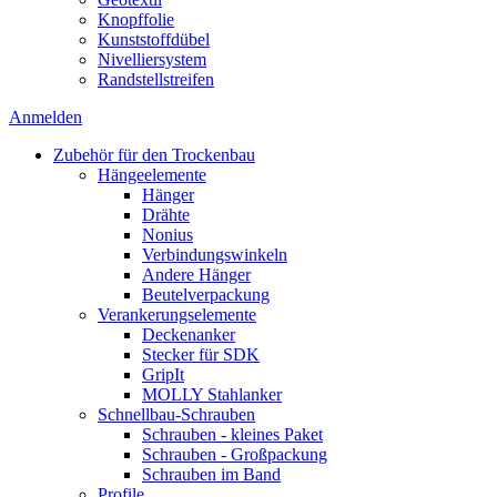
Knopffolie
Kunststoffdübel
Nivelliersystem
Randstellstreifen
Anmelden
Zubehör für den Trockenbau
Hängeelemente
Hänger
Drähte
Nonius
Verbindungswinkeln
Andere Hänger
Beutelverpackung
Verankerungselemente
Deckenanker
Stecker für SDK
GripIt
MOLLY Stahlanker
Schnellbau-Schrauben
Schrauben - kleines Paket
Schrauben - Großpackung
Schrauben im Band
Profile