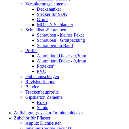
Verankerungselemente
Deckenanker
Stecker für SDK
GripIt
MOLLY Stahlanker
Schnellbau-Schrauben
Schrauben - kleines Paket
Schrauben - Großpackung
Schrauben im Band
Profile
Aluminium Dicke - 0,3mm
Aluminium Dicke - 0,4mm
Protektor
PVC
Dübel einschlagen
Revisionsklappe
Bänder
Trockenbauprofile
Gipskarton Zemente
Roko
Semin
Aufhängungssystem für mineraldecke
Zubehör für Pflaster
Anputz Dichtleisten
Innenputzprofile verzinkt