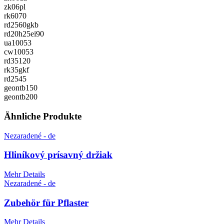
zk06pl
rk6070
rd2560gkb
rd20h25ei90
ua10053
cw10053
rd35120
rk35gkf
rd2545
geontb150
geontb200
Ähnliche Produkte
Nezaradené - de
Hliníkový prísavný držiak
Mehr Details
Nezaradené - de
Zubehör für Pflaster
Mehr Details