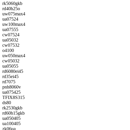
rk5060gkb
rd40h25o
uw075max4
ua07524
uw100max4
ua07555
cw07524
ua05032
cw07532
o4100
uw050max4
cw05032
ua05055
rd6080ei45
rd35ei45
rd7075
pnh8060v
ua075425
TFIX8S315
ds80
rk2530gkb
rd60h15gkb
ua050405
ua100405
zk06ua