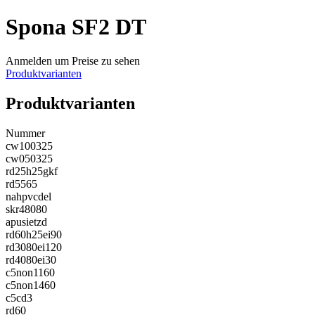
Spona SF2 DT
Anmelden um Preise zu sehen
Produktvarianten
Produktvarianten
Nummer
cw100325
cw050325
rd25h25gkf
rd5565
nahpvcdel
skr48080
apusietzd
rd60h25ei90
rd3080ei120
rd4080ei30
c5non1160
c5non1460
c5cd3
rd60