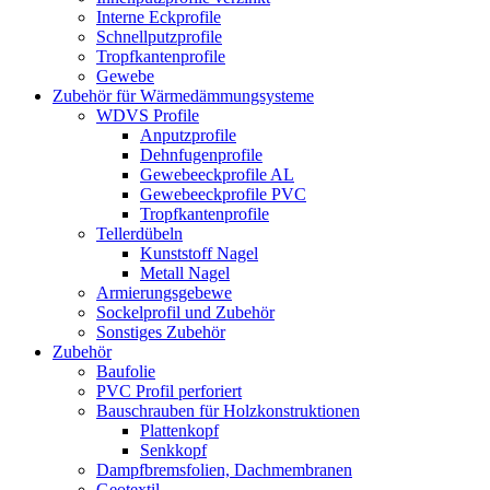
Interne Eckprofile
Schnellputzprofile
Tropfkantenprofile
Gewebe
Zubehör für Wärmedämmungsysteme
WDVS Profile
Anputzprofile
Dehnfugenprofile
Gewebeeckprofile AL
Gewebeeckprofile PVC
Tropfkantenprofile
Tellerdübeln
Kunststoff Nagel
Metall Nagel
Armierungsgebewe
Sockelprofil und Zubehör
Sonstiges Zubehör
Zubehör
Baufolie
PVC Profil perforiert
Bauschrauben für Holzkonstruktionen
Plattenkopf
Senkkopf
Dampfbremsfolien, Dachmembranen
Geotextil