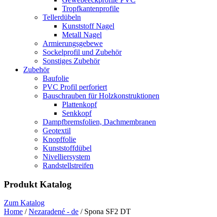
Tropfkantenprofile
Tellerdübeln
Kunststoff Nagel
Metall Nagel
Armierungsgebewe
Sockelprofil und Zubehör
Sonstiges Zubehör
Zubehör
Baufolie
PVC Profil perforiert
Bauschrauben für Holzkonstruktionen
Plattenkopf
Senkkopf
Dampfbremsfolien, Dachmembranen
Geotextil
Knopffolie
Kunststoffdübel
Nivelliersystem
Randstellstreifen
Produkt Katalog
Zum Katalog
Home
/
Nezaradené - de
/ Spona SF2 DT