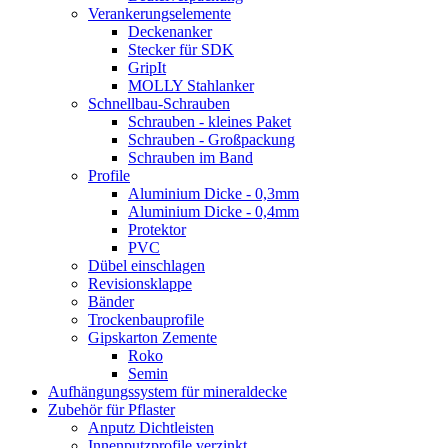
Verankerungselemente
Deckenanker
Stecker für SDK
GripIt
MOLLY Stahlanker
Schnellbau-Schrauben
Schrauben - kleines Paket
Schrauben - Großpackung
Schrauben im Band
Profile
Aluminium Dicke - 0,3mm
Aluminium Dicke - 0,4mm
Protektor
PVC
Dübel einschlagen
Revisionsklappe
Bänder
Trockenbauprofile
Gipskarton Zemente
Roko
Semin
Aufhängungssystem für mineraldecke
Zubehör für Pflaster
Anputz Dichtleisten
Innenputzprofile verzinkt