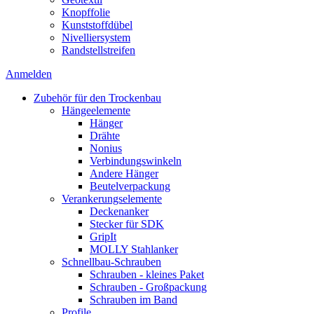
Knopffolie
Kunststoffdübel
Nivelliersystem
Randstellstreifen
Anmelden
Zubehör für den Trockenbau
Hängeelemente
Hänger
Drähte
Nonius
Verbindungswinkeln
Andere Hänger
Beutelverpackung
Verankerungselemente
Deckenanker
Stecker für SDK
GripIt
MOLLY Stahlanker
Schnellbau-Schrauben
Schrauben - kleines Paket
Schrauben - Großpackung
Schrauben im Band
Profile