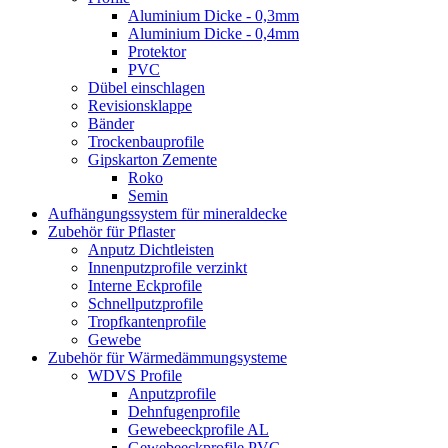
Aluminium Dicke - 0,3mm
Aluminium Dicke - 0,4mm
Protektor
PVC
Dübel einschlagen
Revisionsklappe
Bänder
Trockenbauprofile
Gipskarton Zemente
Roko
Semin
Aufhängungssystem für mineraldecke
Zubehör für Pflaster
Anputz Dichtleisten
Innenputzprofile verzinkt
Interne Eckprofile
Schnellputzprofile
Tropfkantenprofile
Gewebe
Zubehör für Wärmedämmungsysteme
WDVS Profile
Anputzprofile
Dehnfugenprofile
Gewebeeckprofile AL
Gewebeeckprofile PVC