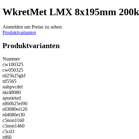
WkretMet LMX 8x195mm 200k
Anmelden um Preise zu sehen
Produktvarianten
Produktvarianten
Nummer
cw100325
cw050325
rd25h25gkf
rd5565
nahpvcdel
skr48080
apusietzd
rd60h25ei90
rd3080ei120
rd4080ei30
c5non1160
c5non1460
c5cd3
rd60