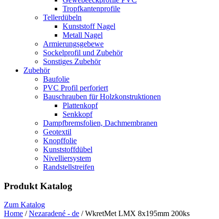
Tropfkantenprofile
Tellerdübeln
Kunststoff Nagel
Metall Nagel
Armierungsgebewe
Sockelprofil und Zubehör
Sonstiges Zubehör
Zubehör
Baufolie
PVC Profil perforiert
Bauschrauben für Holzkonstruktionen
Plattenkopf
Senkkopf
Dampfbremsfolien, Dachmembranen
Geotextil
Knopffolie
Kunststoffdübel
Nivelliersystem
Randstellstreifen
Produkt Katalog
Zum Katalog
Home
/
Nezaradené - de
/ WkretMet LMX 8x195mm 200ks