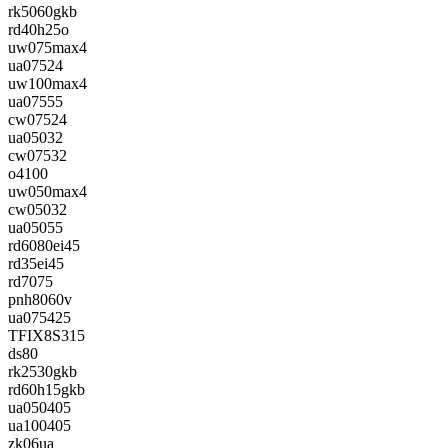
rk5060gkb
rd40h25o
uw075max4
ua07524
uw100max4
ua07555
cw07524
ua05032
cw07532
o4100
uw050max4
cw05032
ua05055
rd6080ei45
rd35ei45
rd7075
pnh8060v
ua075425
TFIX8S315
ds80
rk2530gkb
rd60h15gkb
ua050405
ua100405
zk06ua