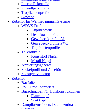
Interne Eckprofile
Schnellputzprofile
Tropfkantenprofile
Gewebe
Zubehör für Wärmedämmungsysteme
WDVS Profile
Anputzprofile
Dehnfugenprofile
Gewebeeckprofile AL
Gewebeeckprofile PVC
Tropfkantenprofile
Tellerdübeln
Kunststoff Nagel
Metall Nagel
Armierungsgebewe
Sockelprofil und Zubehör
Sonstiges Zubehör
Zubehör
Baufolie
PVC Profil perforiert
Bauschrauben für Holzkonstruktionen
Plattenkopf
Senkkopf
Dampfbremsfolien, Dachmembranen
Geotextil